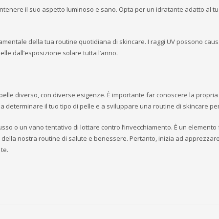
ntenere il suo aspetto luminoso e sano. Opta per un idratante adatto al tuo
entale della tua routine quotidiana di skincare. I raggi UV possono caus
lle dall’esposizione solare tutta l’anno.
pelle diverso, con diverse esigenze. È importante far conoscere la propria 
 a determinare il tuo tipo di pelle e a sviluppare una routine di skincare pe
lusso o un vano tentativo di lottare contro l’invecchiamento. È un element
la nostra routine di salute e benessere. Pertanto, inizia ad apprezzare 
te.