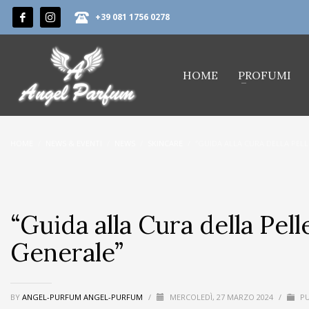
+39 081 1756 0278
HOME
PROFUMI
HOME
NEWS & EVENTI
NEWS
SKINCARE
“GUIDA ALLA CURA DELLA PELL
“Guida alla Cura della Pel
Generale”
BY
ANGEL-PURFUM ANGEL-PURFUM
/
MERCOLEDÌ, 27 MARZO 2024
/
PU