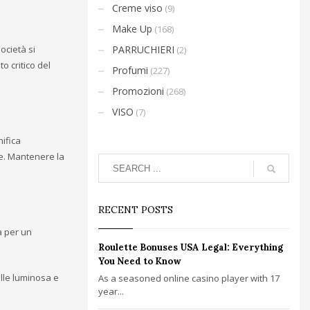
Creme viso
(9)
Make Up
(168)
ocietà si
PARRUCHIERI
(2)
o critico del
Profumi
(227)
Promozioni
(268)
VISO
(7)
ifica
ie. Mantenere la
RECENT POSTS
ta per un
Roulette Bonuses USA Legal: Everything
You Need to Know
lle luminosa e
As a seasoned online casino player with 17
year...