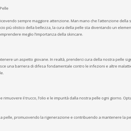
 Pelle
a ricevendo sempre maggiore attenzione. Man mano che l’attenzione della s
cio più olistico della bellezza, la cura della pelle sta diventando un element
omprendere meglio l’importanza della skincare.
enere un aspetto giovane. In realtà, prenderci cura della nostra pelle sign
nisce una barriera di difesa fondamentale contro le infezioni e altre malatt
le.
e rimuovere il trucco, l’olio e le impurità dalla nostra pelle ogni giorno. Op
ella pelle, promuovendo la rigenerazione e contribuendo a mantenere la pe