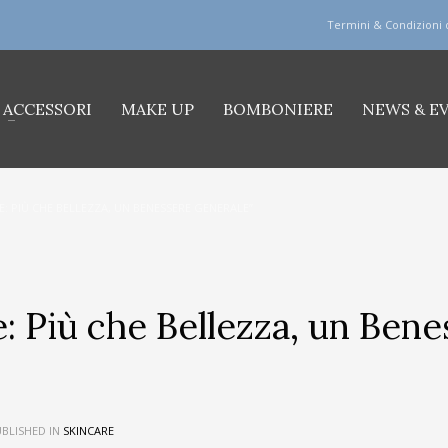
Termini & Condizioni 
ACCESSORI
MAKE UP
BOMBONIERE
NEWS & E
E: PIÙ CHE BELLEZZA, UN BENESSERE GENERALE”
le: Più che Bellezza, un Ben
BLISHED IN
SKINCARE