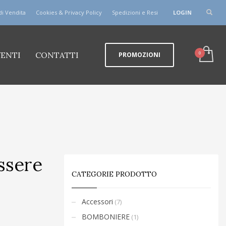
di Vendita
Cookies & Privacy Policy
Spedizioni e Resi
LOGIN
VENTI
CONTATTI
PROMOZIONI
essere
CATEGORIE PRODOTTO
Accessori
(7)
BOMBONIERE
(1)