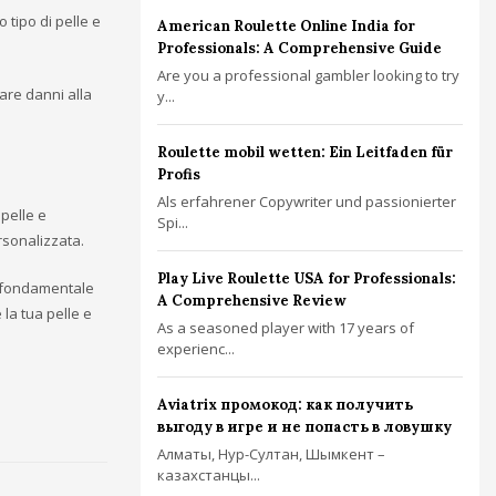
 tipo di pelle e
American Roulette Online India for
Professionals: A Comprehensive Guide
Are you a professional gambler looking to try
are danni alla
y...
Roulette mobil wetten: Ein Leitfaden für
Profis
Als erfahrener Copywriter und passionierter
pelle e
Spi...
rsonalizzata.
Play Live Roulette USA for Professionals:
o fondamentale
A Comprehensive Review
la tua pelle e
As a seasoned player with 17 years of
experienc...
Aviatrix промокод: как получить
выгоду в игре и не попасть в ловушку
Алматы, Нур-Султан, Шымкент –
казахстанцы...