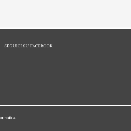
SEGUICI SU FACEBOOK
formatica
.