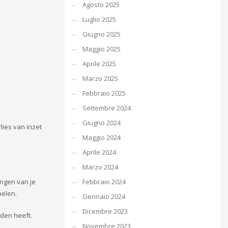
Agosto 2025
Luglio 2025
Giugno 2025
Maggio 2025
Aprile 2025
Marzo 2025
Febbraio 2025
Settembre 2024
Giugno 2024
lies van inzet
Maggio 2024
Aprile 2024
Marzo 2024
ingen van je
Febbraio 2024
pelen.
Gennaio 2024
Dicembre 2023
eden heeft.
Novembre 2023