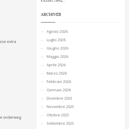
казахстанц...
ARCHIVES
Agosto 2026
Luglio 2026
eze extra
Giugno 2026
Maggio 2026
Aprile 2026
Marzo 2026
Febbraio 2026
Gennaio 2026
Dicembre 2025
Novembre 2025
Ottobre 2025
 je onderweg
Settembre 2025