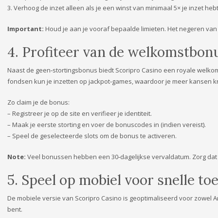
3. Verhoog de inzet alleen als je een winst van minimaal 5× je inzet heb
Important:
Houd je aan je vooraf bepaalde limieten. Het negeren van 
4. Profiteer van de welkomstbon
Naast de geen‑stortingsbonus biedt Scoripro Casino een royale welko
fondsen kun je inzetten op jackpot‑games, waardoor je meer kansen krij
Zo claim je de bonus:
– Registreer je op de site en verifieer je identiteit.
– Maak je eerste storting en voer de bonuscodes in (indien vereist).
– Speel de geselecteerde slots om de bonus te activeren.
Note:
Veel bonussen hebben een 30‑dagelijkse vervaldatum. Zorg dat j
5. Speel op mobiel voor snelle to
De mobiele versie van Scoripro Casino is geoptimaliseerd voor zowel A
bent.