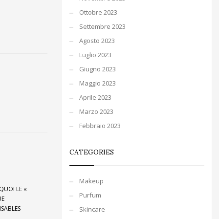
Ottobre 2023
Settembre 2023
Agosto 2023
Luglio 2023
Giugno 2023
Maggio 2023
Aprile 2023
Marzo 2023
Febbraio 2023
CATEGORIES
Makeup
QUOI LE «
Purfum
UE
NSABLES
Skincare