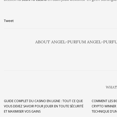
Tweet
ABOUT
ANGEL-PURFUM ANGEL-PURF
WHAT
GUIDE COMPLET DU CASINO EN LIGNE : TOUT CE QUE
COMMENT LES B
VOUS DEVEZ SAVOIR POUR JOUER EN TOUTE SÉCURITÉ
CRYPTO WINNER V
ET MAXIMISER VOS GAINS
TECHNIQUE D’UN