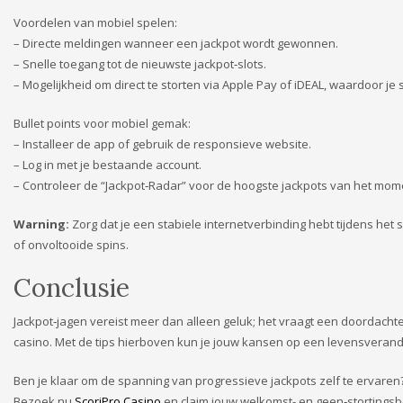
Voordelen van mobiel spelen:
– Directe meldingen wanneer een jackpot wordt gewonnen.
– Snelle toegang tot de nieuwste jackpot‑slots.
– Mogelijkheid om direct te storten via Apple Pay of iDEAL, waardoor je s
Bullet points voor mobiel gemak:
– Installeer de app of gebruik de responsieve website.
– Log in met je bestaande account.
– Controleer de “Jackpot‑Radar” voor de hoogste jackpots van het mom
Warning:
Zorg dat je een stabiele internetverbinding hebt tijdens het 
of onvoltooide spins.
Conclusie
Jackpot‑jagen vereist meer dan alleen geluk; het vraagt een doordacht
casino. Met de tips hierboven kun je jouw kansen op een levensverandere
Ben je klaar om de spanning van progressieve jackpots zelf te ervaren
Bezoek nu
ScoriPro Casino
en claim jouw welkomst- en geen‑stortingsb