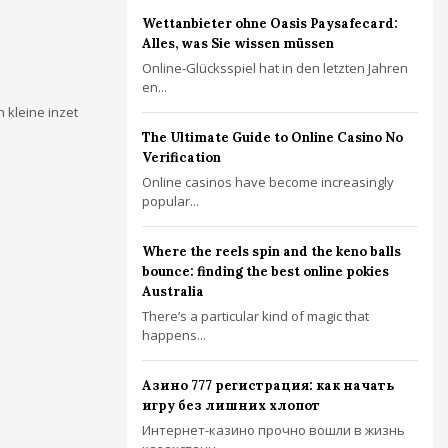
Wettanbieter ohne Oasis Paysafecard:
Alles, was Sie wissen müssen
Online-Glücksspiel hat in den letzten Jahren
en...
 kleine inzet
The Ultimate Guide to Online Casino No
Verification
Online casinos have become increasingly
popular...
Where the reels spin and the keno balls
bounce: finding the best online pokies
Australia
There’s a particular kind of magic that
happens...
Азино 777 регистрация: как начать
игру без лишних хлопот
Интернет-казино прочно вошли в жизнь