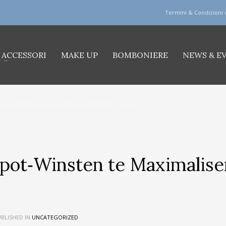
Termini & Condizioni 
ACCESSORI
MAKE UP
BOMBONIERE
NEWS & E
‑WINSTEN TE MAXIMALISEREN BIJ SCORIPRO CASINO
pot‑Winsten te Maximalise
BLISHED IN
UNCATEGORIZED