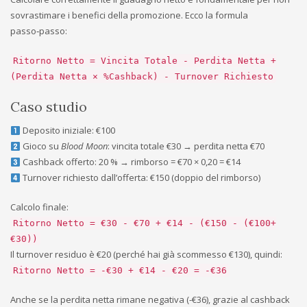
sovrastimare i benefici della promozione. Ecco la formula
passo‑passo:
Ritorno Netto = Vincita Totale - Perdita Netta +
(Perdita Netta × %Cashback) - Turnover Richiesto
Caso studio
Deposito iniziale: €100
Gioco su
Blood Moon
: vincita totale €30 → perdita netta €70
Cashback offerto: 20 % → rimborso = €70 × 0,20 = €14
Turnover richiesto dall’offerta: €150 (doppio del rimborso)
Calcolo finale:
Ritorno Netto = €30 - €70 + €14 - (€150 - (€100+
€30))
Il turnover residuo è €20 (perché hai già scommesso €130), quindi:
Ritorno Netto = -€30 + €14 - €20 = -€36
Anche se la perdita netta rimane negativa (-€36), grazie al cashback