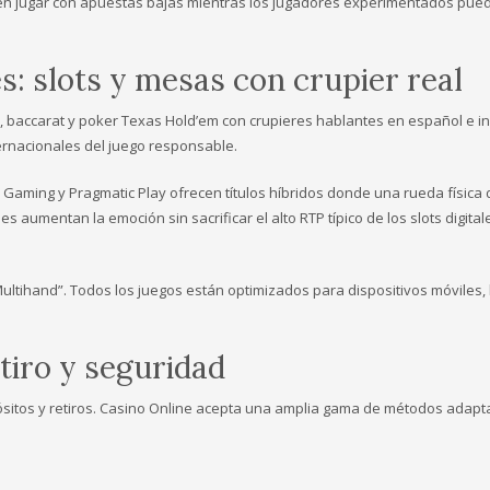
den jugar con apuestas bajas mientras los jugadores experimentados pue
s: slots y mesas con crupier real
co, baccarat y poker Texas Hold’em con crupieres hablantes en español e i
ernacionales del juego responsable.
n Gaming y Pragmatic Play ofrecen títulos híbridos donde una rueda física
s aumentan la emoción sin sacrificar el alto RTP típico de los slots digital
Multihand”. Todos los juegos están optimizados para dispositivos móviles,
tiro y seguridad
itos y retiros. Casino Online acepta una amplia gama de métodos adapt