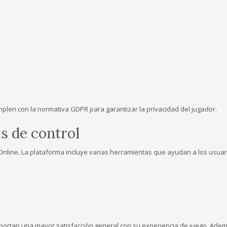
mplen con la normativa GDPR para garantizar la privacidad del jugador.
s de control
Online. La plataforma incluye varias herramientas que ayudan a los usua
eportan una mayor satisfacción general con su experiencia de juego. Además