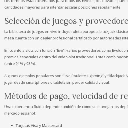
Los torneos están diseñados para todos los niveles; los novatos pue
cantidades mayores para intentar escalar posiciones rápidamente.
Selección de juegos y proveedore
La biblioteca de juegos en vivo incluye ruleta europea, blackjack clási
mesa cuenta con un dealer profesional certificado por autoridades int
En cuanto a slots con función “live”, varios proveedores como Evolutio
premios especiales dentro del video‑slot tradicional. Estas combinacione
(entre 94 % y 98 %).
Algunos ejemplos populares son “Live Roulette Lightning” y “Blackjack 
jugar desde smartphones o tablets sin perder calidad visual.
Métodos de pago, velocidad de re
Una experiencia fluida depende también de cómo se manejan los depós
mercado español:
Tarjetas Visa y Mastercard