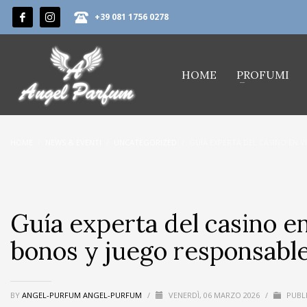
+39 081 1756 0278
HOME
PROFUMI
HOME
NEWS & EVENTI
UNCATEGORIZED
GUÍA EXPERTA DEL CASINO EN 
Guía experta del casino en
bonos y juego responsabl
BY
ANGEL-PURFUM ANGEL-PURFUM
/
VENERDÌ, 06 MARZO 2026
/
PUBLI