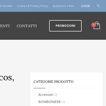
di Vendita
Cookies & Privacy Policy
Spedizioni e Resi
LOGIN
VENTI
CONTATTI
PROMOZIONI
cos,
CATEGORIE PRODOTTO
Accessori
(7)
BOMBONIERE
(1)