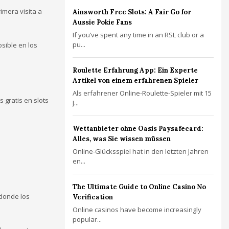
imera visita a
Ainsworth Free Slots: A Fair Go for
Aussie Pokie Fans
If you’ve spent any time in an RSL club or a
pu...
osible en los
Roulette Erfahrung App: Ein Experte
Artikel von einem erfahrenen Spieler
Als erfahrener Online-Roulette-Spieler mit 15
 gratis en slots
J...
Wettanbieter ohne Oasis Paysafecard:
Alles, was Sie wissen müssen
Online-Glücksspiel hat in den letzten Jahren
en...
The Ultimate Guide to Online Casino No
 donde los
Verification
Online casinos have become increasingly
popular...