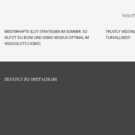
WHAT
MEISTERHAFTE SLOT-STRATEGIEN IM SOMMER: SO
TRUSTLY VEDONL
NUTZT DU BONI UND DEMO‑MODUS OPTIMAL IM
TURVALLISESTI
VIGGOSLOTS CASINO
SEGUICI SU INSTAGRAM