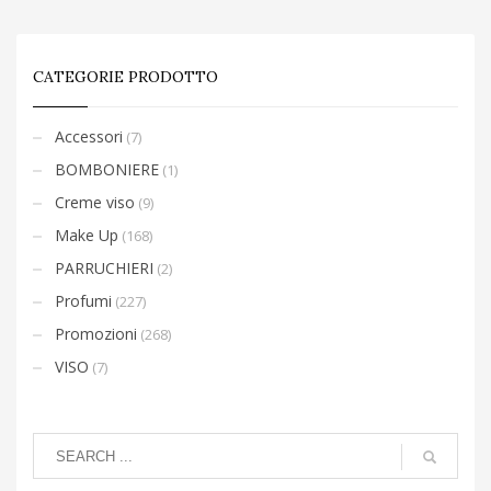
CATEGORIE PRODOTTO
Accessori
(7)
BOMBONIERE
(1)
Creme viso
(9)
Make Up
(168)
PARRUCHIERI
(2)
Profumi
(227)
Promozioni
(268)
VISO
(7)