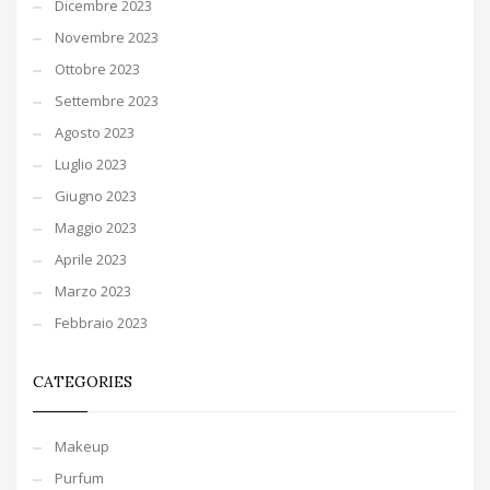
Dicembre 2023
Novembre 2023
Ottobre 2023
Settembre 2023
Agosto 2023
Luglio 2023
Giugno 2023
Maggio 2023
Aprile 2023
Marzo 2023
Febbraio 2023
CATEGORIES
Makeup
Purfum