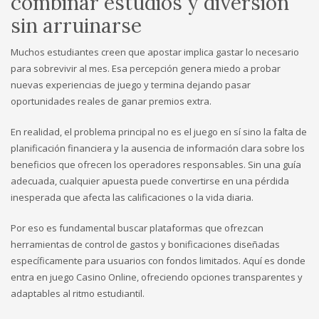
combinar estudios y diversión
sin arruinarse
Muchos estudiantes creen que apostar implica gastar lo necesario
para sobrevivir al mes. Esa percepción genera miedo a probar
nuevas experiencias de juego y termina dejando pasar
oportunidades reales de ganar premios extra.
En realidad, el problema principal no es el juego en sí sino la falta de
planificación financiera y la ausencia de información clara sobre los
beneficios que ofrecen los operadores responsables. Sin una guía
adecuada, cualquier apuesta puede convertirse en una pérdida
inesperada que afecta las calificaciones o la vida diaria.
Por eso es fundamental buscar plataformas que ofrezcan
herramientas de control de gastos y bonificaciones diseñadas
específicamente para usuarios con fondos limitados. Aquí es donde
entra en juego Casino Online, ofreciendo opciones transparentes y
adaptables al ritmo estudiantil.