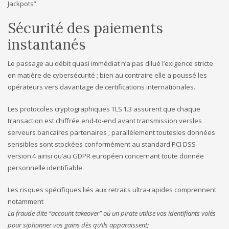
Jackpots”.
Sécurité des paiements
instantanés
Le passage au débit quasi immédiat n’a pas dilué l’exigence stricte
en matière de cybersécurité ; bien au contraire elle a poussé les
opérateurs vers davantage de certifications internationales.
Les protocoles cryptographiques TLS 1.3 assurent que chaque
transaction est chiffrée end-to-end avant transmission versles
serveurs bancaires partenaires ; parallèlement toutesles données
sensibles sont stockées conformément au standard PCI DSS
version 4 ainsi qu’au GDPR européen concernant toute donnée
personnelle identifiable.
Les risques spécifiques liés aux retraits ultra‐rapides comprennent
notamment
La fraude dite “account takeover” où un pirate utilise vos identifiants volés
pour siphonner vos gains dès qu’ils apparaissent;