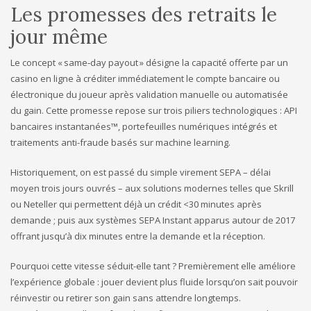
Les promesses des retraits le
jour même
Le concept « same‑day payout » désigne la capacité offerte par un
casino en ligne à créditer immédiatement le compte bancaire ou
électronique du joueur après validation manuelle ou automatisée
du gain. Cette promesse repose sur trois piliers technologiques : API
bancaires instantanées™, portefeuilles numériques intégrés et
traitements anti-fraude basés sur machine learning.
Historiquement, on est passé du simple virement SEPA – délai
moyen trois jours ouvrés – aux solutions modernes telles que Skrill
ou Neteller qui permettent déjà un crédit <30 minutes après
demande ; puis aux systèmes SEPA Instant apparus autour de 2017
offrant jusqu’à dix minutes entre la demande et la réception.
Pourquoi cette vitesse séduit-elle tant ? Premièrement elle améliore
l’expérience globale : jouer devient plus fluide lorsqu’on sait pouvoir
réinvestir ou retirer son gain sans attendre longtemps.