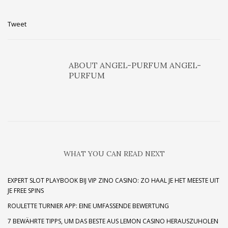
Tweet
ABOUT
ANGEL-PURFUM ANGEL-
PURFUM
WHAT YOU CAN READ NEXT
EXPERT SLOT PLAYBOOK BIJ VIP ZINO CASINO: ZO HAAL JE HET MEESTE UIT
JE FREE SPINS
ROULETTE TURNIER APP: EINE UMFASSENDE BEWERTUNG
7 BEWÄHRTE TIPPS, UM DAS BESTE AUS LEMON CASINO HERAUSZUHOLEN