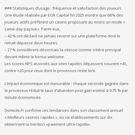
### Statistiques d’usage : fréquence et satisfaction des joueurs
Une étude réalisée par EGR Capital fin 2025 montre que 68 % des
joueurs actifs préfèrent un casino proposant au moins un mode «
same‑day payout ». Parmi eux,
– 42 % ont déclaré ne jamais revenir sur une plateforme dont le
retrait dépasse deux heures;
– 27 % considèrent désormais la vitesse comme critère principal
devant même le bonus welcome.
Les scores NPS associés aux sites rapides dépassent souvent +45,
contre +20 pour ceux dont le processus reste lent.
L’impact économique est mesurable : chaque seconde gagnée dans
le processus réduit le taux d’abandon post-gain estimé à 0·75 % par
minute économisée.
Domicile.Fr confirme ces tendances dans son classement annuel
« Meilleurs casinos rapides », où six établissements sur dix
obtiennent la mention «paiement ultra‑rapide».