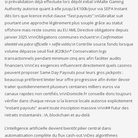
si prévalidation déjà effectuée lors dépôt initial.\nMalte Gaming
Authority autorise quant à elle jusqu’à €100k/jour via SEPA Instant
dès lors que licence inclut clause “fast payouts”.\nGibraltar suit
pourtant une approche légèrement plus souple grâce au statut
offshore mais reste soumis au EU AML Directive obligatoire depuis
janvier 2025.\n\nObligations communes incluent:\n
Confirmation
identité via pièce officielle + selfie vidéo;\n
Contrôle source fonds lorsque
volume dépasse seuil fixé (€20k)\n* Conservation logs
transactionnels pendant minimum cinq ans afin faciliter audits
financiers.\n\nCes exigences influencent directement quels casinos
peuvent proposer Same Day Payouts pour leurs gros jackpots :
beaucoup préfèrent limiter leur offre progressive afin éviter devoir
traiter quotidiennement plusieurs centaines milliers euros via
canaux rapides non certifiés.\n\nDomicile.Fr conseille donc toujours
vérifier dans chaque revue si la licence locale autorise explicitement
“instant payouts” avant toute inscription massive.\n\n## Futur des
retraits instantanés : IA, blockchain et au‑delà
L’intelligence artificielle devient bientôt pilier central dans
automatisation complète du flux cash-out.\nDes algorithmes