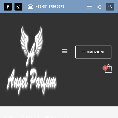
+39 081 1756 0278
PROMOZIONI
HOME
NEWS & EVENTI
UNCATEGORIZED