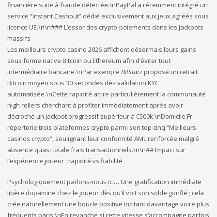
financière suite à fraude détectée.\nPayPal a récemment intégré un
service “Instant Cashout” dédié exclusivement aux jeux agréés sous
licence UE.\n\n### L’essor des crypto‑paiements dans les jackpots
massifs
Les meilleurs crypto casino 2026 affichent désormais leurs gains
sous forme native Bitcoin ou Ethereum afin d’éviter tout
intermédiaire bancaire.\nPar exemple
BitStarz
propose un retrait
Bitcoin moyen sous 30 secondes dès validation KYC
automatisée.\nCette rapidité attire particulièrement la communauté
high rollers cherchant à profiter immédiatement après avoir
décroché un jackpot progressif supérieur à €500k.\nDomicile.Fr
répertorie trois plateformes crypto parmi son top cinq “Meilleurs
casinos crypto”, soulignant leur conformité AML renforcée malgré
absence quasi totale frais transactionnels.\n\n## Impact sur
l’expérience joueur : rapidité vs fiabilité
Psychologiquement parlons-nous ici… Une gratification immédiate
libère dopamine chez le joueur dès qu’il voit son solde gonflé ; cela
crée naturellement une boucle positive incitant davantage voire plus
fréquents paris.\nEn revanche si cette vitesse s’accompagne parfois