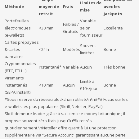
Limites de
Méthode
moyen de
Frais
avec les
mise
retrait
jackpots
Portefeuilles
Variable
Faibles /
électroniques
<30 min
selon
Excellente
Gratuits
(e‑wallets)
fournisseur
Cartes prépayées
Souvent
& cartes
<24 h
Modérés
Bonne
limitées
bancaires
Cryptomonnaies
Instantané*
Variable
Aucun
Très bonne
(BTC, ETH…)
Virements
Limité à
instantanés
<10 min
Aucun
Bonne
€10k/jour
(SEPA Instant)
*Sous réserve du réseau blockchain utilisé.\n\n### Focus sur les
e‑wallets les plus populaires (Skrill, Neteller, PayPal)
Skrill demeure leader grâce à sa licence e-money britannique ; il
propose souvent zéro frais jusqu’à €5k retirés
quotidiennement.\nNeteller offre quant à lui une protection
supplémentaire via “Secure Account” garantissant aucune perte