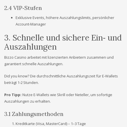
2.4 VIP‑Stufen
Exklusive Events, höhere Auszahlungslimits, persönlicher
Account‑Manager
3. Schnelle und sichere Ein‑ und
Auszahlungen
Bizzo Casino arbeitet mit lizenzierten Anbietern zusammen und
garantiert schnelle Auszahlungen.
Did you know? Die durchschnittliche Auszahlungszeit für E‑Wallets
beträgt 1‑2 Stunden.
Pro Tipp:
Nutze E‑Wallets wie Skrill oder Neteller, um sofortige
Auszahlungen zu erhalten.
3.1 Zahlungsmethoden
Kreditkarte (Visa, MasterCard) – 1–3 Tage