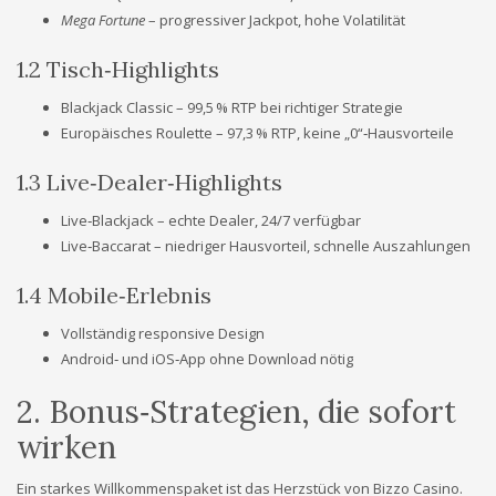
Mega Fortune
– progressiver Jackpot, hohe Volatilität
1.2 Tisch‑Highlights
Blackjack Classic – 99,5 % RTP bei richtiger Strategie
Europäisches Roulette – 97,3 % RTP, keine „0“‑Hausvorteile
1.3 Live‑Dealer‑Highlights
Live‑Blackjack – echte Dealer, 24/7 verfügbar
Live‑Baccarat – niedriger Hausvorteil, schnelle Auszahlungen
1.4 Mobile‑Erlebnis
Vollständig responsive Design
Android‑ und iOS‑App ohne Download nötig
2. Bonus‑Strategien, die sofort
wirken
Ein starkes Willkommenspaket ist das Herzstück von Bizzo Casino.