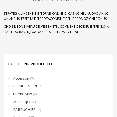
STRATEGIA VINCENTI NEI TORNEI ONLINE DI CASINÒ NEL NUOVO ANNO:
UN’ANALISI ESPERTA DEI PROTAGONISTI E DELLE PROMOZIONI BONUS
CHOISIR SON NIVEAU DE MISE EN ÉTÉ : COMMENT DÉCIDER ENTRE JEUX À
HAUT OU BAS ENJEUX DANS LES CASINOS EN LIGNE
CATEGORIE PRODOTTO
Accessori
(7)
BOMBONIERE
(1)
Creme viso
(9)
Make Up
(168)
PARRUCHIERI
(2)