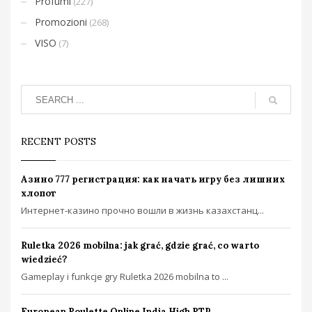
Profumi
(227)
Promozioni
(268)
VISO
(7)
RECENT POSTS
Азино 777 регистрация: как начать игру без лишних
хлопот
Интернет-казино прочно вошли в жизнь казахстанц...
Ruletka 2026 mobilna: jak grać, gdzie grać, co warto
wiedzieć?
Gameplay i funkcje gry Ruletka 2026 mobilna to ...
European Roulette Online India High RTP