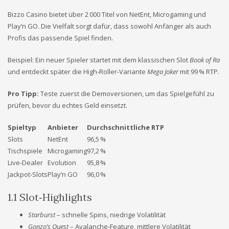
Bizzo Casino bietet über 2 000 Titel von NetEnt, Microgaming und
Play’n GO. Die Vielfalt sorgt dafür, dass sowohl Anfänger als auch
Profis das passende Spiel finden.
Beispiel: Ein neuer Spieler startet mit dem klassischen Slot
Book of Ra
und entdeckt später die High‑Roller‑Variante
Mega Joker
mit 99 % RTP.
Pro Tipp:
Teste zuerst die Demoversionen, um das Spielgefühl zu
prüfen, bevor du echtes Geld einsetzt.
Spieltyp
Anbieter
Durchschnittliche RTP
Slots
NetEnt
96,5 %
Tischspiele
Microgaming
97,2 %
Live‑Dealer
Evolution
95,8 %
Jackpot‑Slots
Play’n GO
96,0 %
1.1 Slot‑Highlights
Starburst
– schnelle Spins, niedrige Volatilität
Gonzo’s Quest
– Avalanche‑Feature, mittlere Volatilität