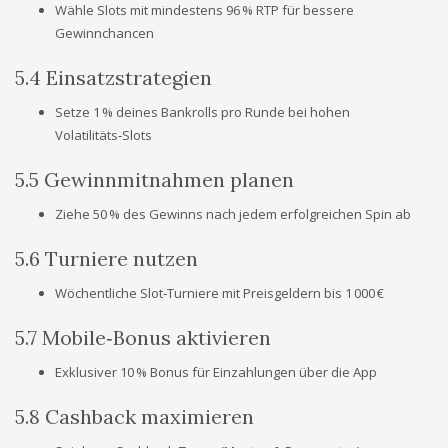
Wähle Slots mit mindestens 96 % RTP für bessere
Gewinnchancen
5.4 Einsatzstrategien
Setze 1 % deines Bankrolls pro Runde bei hohen
Volatilitäts‑Slots
5.5 Gewinnmitnahmen planen
Ziehe 50 % des Gewinns nach jedem erfolgreichen Spin ab
5.6 Turniere nutzen
Wöchentliche Slot‑Turniere mit Preisgeldern bis 1 000 €
5.7 Mobile‑Bonus aktivieren
Exklusiver 10 % Bonus für Einzahlungen über die App
5.8 Cashback maximieren