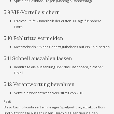
Spiele an Cashback‑Tagen (Montag & Donnerstag)
5.9 VIP‑Vorteile sichern
Erreiche Stufe 2 innerhalb der ersten 30 Tage für höhere
Limits
5.10 Fehltritte vermeiden
Nicht mehr als 5 % des Gesamtguthabens auf ein Spiel setzen
5.11 Schnell auszahlen lassen
Beantrage die Auszahlung über das Dashboard, nicht per
E‑Mail
5.12 Verantwortung bewahren
Setze ein wöchentliches Verlustlimit von 200 €
Fazit
Bizzo Casino kombiniert ein riesiges Spielportfolio, attraktive Boni
und blitzschnelle Auszahlungen. Durch die Lizenzierung, den