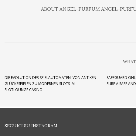
ABOUT
ANGEL-PURFUM ANGEL-PURF
WHAT
DIE EVOLUTION DER SPIELAUTOMATEN: VON ANTIKEN
SAFEGUARD ONLI
GLÜCKSSPIELEN ZU MODERNEN SLOTS IM
SURE A SAFE AN
SLOTLOUNGE CASINO
SEGUICI SU INSTAGRAM