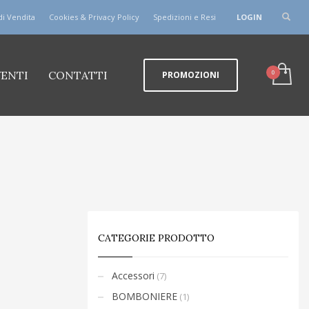
di Vendita
Cookies & Privacy Policy
Spedizioni e Resi
LOGIN
VENTI
CONTATTI
PROMOZIONI
CATEGORIE PRODOTTO
Accessori
(7)
BOMBONIERE
(1)