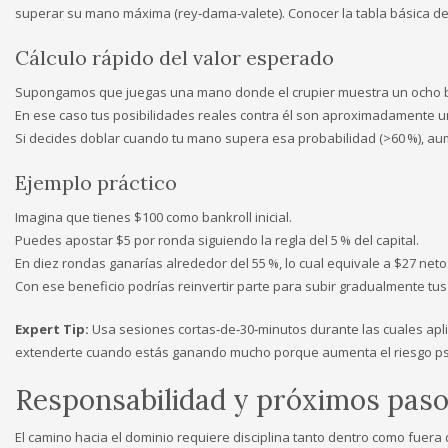
superar su mano máxima (rey‑dama‑valete). Conocer la tabla básica d
Cálculo rápido del valor esperado
Supongamos que juegas una mano donde el crupier muestra un ocho ba
En ese caso tus posibilidades reales contra él son aproximadamente u
Si decides doblar cuando tu mano supera esa probabilidad (>60 %), aum
Ejemplo práctico
Imagina que tienes $100 como bankroll inicial.
Puedes apostar $5 por ronda siguiendo la regla del 5 % del capital.
En diez rondas ganarías alrededor del 55 %, lo cual equivale a $27 n
Con ese beneficio podrías reinvertir parte para subir gradualmente tus
Expert Tip:
Usa sesiones cortas‑de‑30‑minutos durante las cuales apl
extenderte cuando estás ganando mucho porque aumenta el riesgo psi
Responsabilidad y próximos paso
El camino hacia el dominio requiere disciplina tanto dentro como fuera d