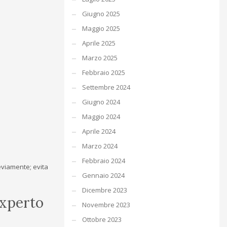
Giugno 2025
Maggio 2025
Aprile 2025
Marzo 2025
Febbraio 2025
Settembre 2024
Giugno 2024
Maggio 2024
Aprile 2024
Marzo 2024
Febbraio 2024
viamente; evita
Gennaio 2024
Dicembre 2023
experto
Novembre 2023
Ottobre 2023