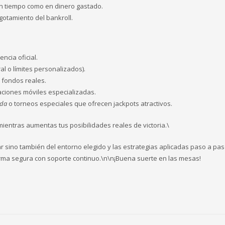
en tiempo como en dinero gastado.
otamiento del bankroll.
ncia oficial.
l o límites personalizados).
 fondos reales.
ciones móviles especializadas.
ida
o torneos especiales que ofrecen jackpots atractivos.
ientras aumentas tus posibilidades reales de victoria.\
r sino también del entorno elegido y las estrategias aplicadas paso a pas
rma segura con soporte continuo.\n\n¡Buena suerte en las mesas!