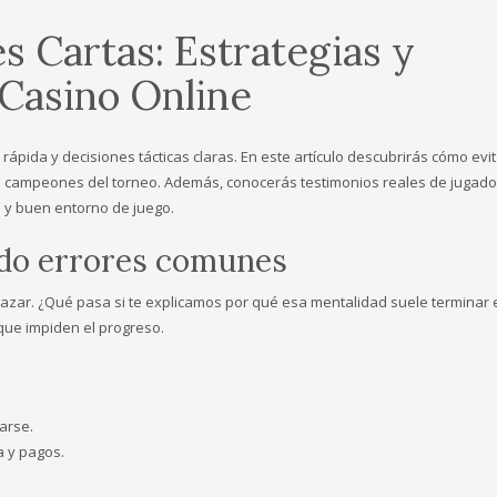
s Cartas: Estrategias y
 Casino Online
ápida y decisiones tácticas claras. En este artículo descubrirás cómo evi
n los campeones del torneo. Además, conocerás testimonios reales de juga
a y buen entorno de juego.
ndo errores comunes
azar. ¿Qué pasa si te explicamos por qué esa mentalidad suele terminar 
 que impiden el progreso.
rarse.
a y pagos.