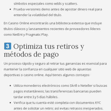
símbolos especiales como wilds y scatters.
Prueba versiones demo antes de apostar dinero real para
entender la volatilidad del título.
En Casino Online encontrarás una biblioteca extensa que incluye
títulos clásicos y lanzamientos recientes de proveedores líderes
como NetEnt y Pragmatic Play.
Optimiza tus retiros y
métodos de pago
Un proceso rápido y seguro al retirar tus ganancias es esencial para
mantener la confianza en cualquier sitio web de apuestas
deportivas o casino online. Aquí tienes algunos consejos:
Utiliza monederos electrónicos como Skrill o Neteller si buscas
pagos instantáneos; las transferencias bancarias pueden
tardar entre 3 y 5 días hábiles.
Verifica que tu cuenta esté completa con documentos KYC
antes de solicitar un retiro; así evitas retrasos inesperados.