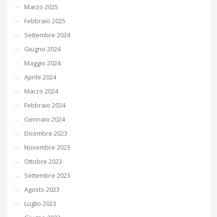
Marzo 2025
Febbraio 2025
Settembre 2024
Giugno 2024
Maggio 2024
Aprile 2024
Marzo 2024
Febbraio 2024
Gennaio 2024
Dicembre 2023
Novembre 2023
Ottobre 2023
Settembre 2023
Agosto 2023
Luglio 2023