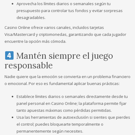
Aprovecha los límites diarios o semanales según tu
presupuesto para controlar tus fondos y evitar sorpresas
desagradables.
Casino Online ofrece varios canales, incluidos tarjetas
Visa/Mastercard y criptomonedas, garantizando que cada jugador
encuentre la opción más cómoda.
Mantén siempre el juego
responsable
Nadie quiere que la emoción se convierta en un problema financiero
o emocional. Por eso es fundamental aplicar buenas prácticas:
Establece límites diarios o semanales directamente desde tu
panel personal en Casino Online; la plataforma permite fijar
tanto apuestas máximas como pérdidas permitidas.
Usa las herramientas de autoexclusión si sientes que pierdes
el control; puedes bloquearte temporalmente o
permanentemente según necesites.