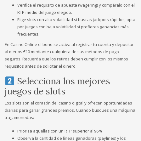
Verifica el requisito de apuesta (wagering) y compáralo con el
RTP medio del juego elegido.
Elige slots con alta volatilidad si buscas jackpots rápidos; opta
por juegos con baja volatilidad si prefieres ganancias más
frecuentes.
En Casino Online el bono se activa al registrar tu cuenta y depositar
al menos €10 mediante cualquiera de sus métodos de pago
seguros. Recuerda que los retiros deben cumplir con los mismos
requisitos antes de solicitar el dinero.
Selecciona los mejores
juegos de slots
Los slots son el corazón del casino digital y ofrecen oportunidades
diarias para ganar grandes premios. Cuando busques una máquina
tragamonedas:
Prioriza aquellas con un RTP superior al 96 %.
Observa la cantidad de líneas ganadoras (paylines) y los