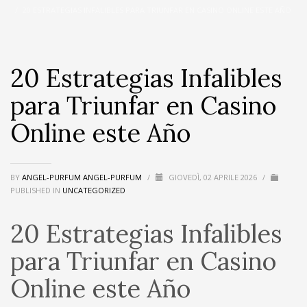
20 ESTRATEGIAS INFALIBLES PARA TRIUNFAR EN CASINO ONLINE ESTE AÑO
20 Estrategias Infalibles
para Triunfar en Casino
Online este Año
BY
ANGEL-PURFUM ANGEL-PURFUM
/
GIOVEDÌ, 02 APRILE 2026
/
PUBLISHED IN
UNCATEGORIZED
20 Estrategias Infalibles
para Triunfar en Casino
Online este Año