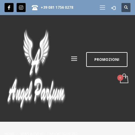
+39 081 1756 0278
PROMOZIONI
HOME
NEWS & EVENTI
UNCATEGORIZED