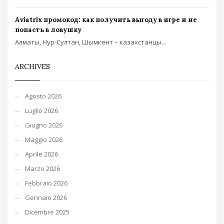
Aviatrix промокод: как получить выгоду в игре и не
попасть в ловушку
Алматы, Нур-Султан, Шымкент – казахстанцы...
ARCHIVES
Agosto 2026
Luglio 2026
Giugno 2026
Maggio 2026
Aprile 2026
Marzo 2026
Febbraio 2026
Gennaio 2026
Dicembre 2025