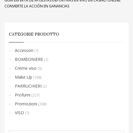
GUÍA EXPERTA DE APUESTAS DEPORTIVAS EN VIVO EN CASINO ONLINE:
CONVIERTE LA ACCIÓN EN GANANCIAS
CATEGORIE PRODOTTO
Accessori
(7)
BOMBONIERE
(1)
Creme viso
(9)
Make Up
(168)
PARRUCHIERI
(2)
Profumi
(227)
Promozioni
(268)
VISO
(7)