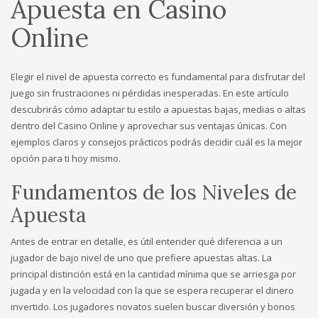
Apuesta en Casino
Online
Elegir el nivel de apuesta correcto es fundamental para disfrutar del
juego sin frustraciones ni pérdidas inesperadas. En este artículo
descubrirás cómo adaptar tu estilo a apuestas bajas, medias o altas
dentro del Casino Online y aprovechar sus ventajas únicas. Con
ejemplos claros y consejos prácticos podrás decidir cuál es la mejor
opción para ti hoy mismo.
Fundamentos de los Niveles de
Apuesta
Antes de entrar en detalle, es útil entender qué diferencia a un
jugador de bajo nivel de uno que prefiere apuestas altas. La
principal distinción está en la cantidad mínima que se arriesga por
jugada y en la velocidad con la que se espera recuperar el dinero
invertido. Los jugadores novatos suelen buscar diversión y bonos