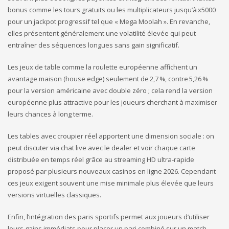
bonus comme les tours gratuits ou les multiplicateurs jusqu’à x5000
pour un jackpot progressif tel que « Mega Moolah ». En revanche,
elles présentent généralement une volatilité élevée qui peut
entraîner des séquences longues sans gain significatif.
Les jeux de table comme la roulette européenne affichent un
avantage maison (house edge) seulement de 2,7 %, contre 5,26 %
pour la version américaine avec double zéro ; cela rend la version
européenne plus attractive pour les joueurs cherchant à maximiser
leurs chances à long terme.
Les tables avec croupier réel apportent une dimension sociale : on
peut discuter via chat live avec le dealer et voir chaque carte
distribuée en temps réel grâce au streaming HD ultra‑rapide
proposé par plusieurs nouveaux casinos en ligne 2026. Cependant
ces jeux exigent souvent une mise minimale plus élevée que leurs
versions virtuelles classiques.
Enfin, l’intégration des paris sportifs permet aux joueurs d’utiliser
leurs gains immédiats pour placer un pari combiné sur un match