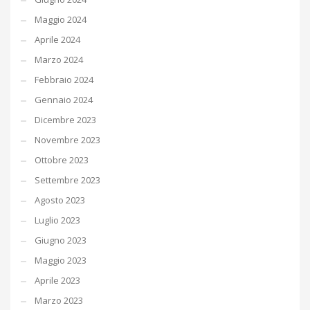
Maggio 2024
Aprile 2024
Marzo 2024
Febbraio 2024
Gennaio 2024
Dicembre 2023
Novembre 2023
Ottobre 2023
Settembre 2023
Agosto 2023
Luglio 2023
Giugno 2023
Maggio 2023
Aprile 2023
Marzo 2023