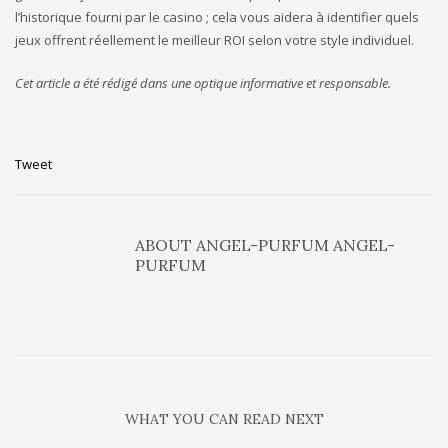
l’historique fourni par le casino ; cela vous aidera à identifier quels
jeux offrent réellement le meilleur ROI selon votre style individuel.
Cet article a été rédigé dans une optique informative et responsable.
Tweet
ABOUT
ANGEL-PURFUM ANGEL-
PURFUM
WHAT YOU CAN READ NEXT