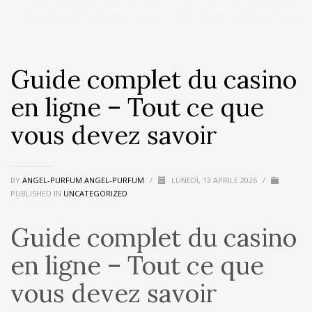
GUIDE COMPLET DU CASINO EN LIGNE – TOUT CE QUE VOUS DEVEZ SAVOIR
Guide complet du casino
en ligne – Tout ce que
vous devez savoir
BY
ANGEL-PURFUM ANGEL-PURFUM
/
LUNEDÌ, 13 APRILE 2026
/
PUBLISHED IN
UNCATEGORIZED
Guide complet du casino
en ligne – Tout ce que
vous devez savoir