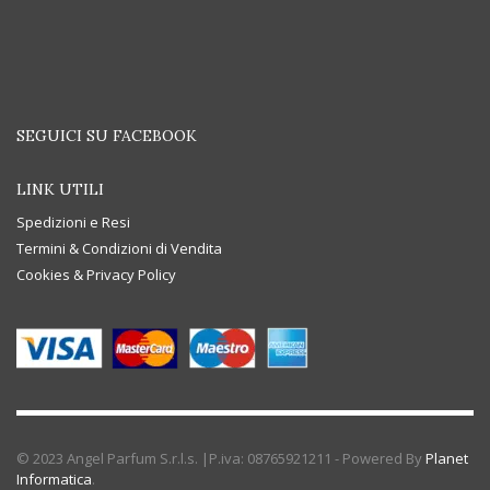
SEGUICI SU FACEBOOK
LINK UTILI
Spedizioni e Resi
Termini & Condizioni di Vendita
Cookies & Privacy Policy
© 2023 Angel Parfum S.r.l.s. |P.iva: 08765921211 - Powered By
Planet
Informatica
.