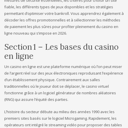
mesures de sécurité essentielles, les critères pour choisir un site
fiable, les différents types de jeux disponibles et les stratégies
permettant d’optimiser votre bankroll. Vous apprendrez également à
décoder les offres promotionnelles et à sélectionner les méthodes
de paiement les plus sûres pour profiter pleinement du casino en
ligne nouveau qui s’impose en 2026.
Section 1 – Les bases du casino
en ligne
Un casino en ligne est une plateforme numérique où l’on peut miser
de l’argent réel sur des jeux électroniques reproduisant l’expérience
d’un établissement physique. Contrairement aux salles
traditionnelles où le joueur doit se déplacer, le casino virtuel
fonctionne grâce à un logiciel générateur de nombres aléatoires
(RNG) qui assure l’équité des parties.
L’histoire du secteur débute au milieu des années 1990 avec les
premiers sites basés sur le logiciel Microgaming. Rapidement, les
opérateurs ont intégré le streaming vidéo pour proposer des tables