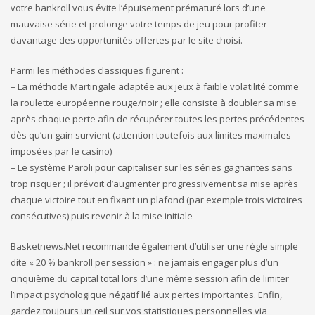
votre bankroll vous évite l’épuisement prématuré lors d’une
mauvaise série et prolonge votre temps de jeu pour profiter
davantage des opportunités offertes par le site choisi.
Parmi les méthodes classiques figurent :
– La méthode Martingale adaptée aux jeux à faible volatilité comme
la roulette européenne rouge/noir ; elle consiste à doubler sa mise
après chaque perte afin de récupérer toutes les pertes précédentes
dès qu’un gain survient (attention toutefois aux limites maximales
imposées par le casino)
– Le système Paroli pour capitaliser sur les séries gagnantes sans
trop risquer ; il prévoit d’augmenter progressivement sa mise après
chaque victoire tout en fixant un plafond (par exemple trois victoires
consécutives) puis revenir à la mise initiale
Basketnews.Net recommande également d’utiliser une règle simple
dite « 20 % bankroll per session » : ne jamais engager plus d’un
cinquième du capital total lors d’une même session afin de limiter
l’impact psychologique négatif lié aux pertes importantes. Enfin,
gardez toujours un œil sur vos statistiques personnelles via