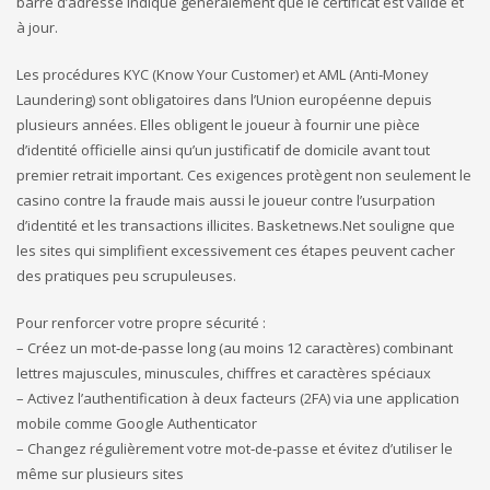
barre d’adresse indique généralement que le certificat est valide et
à jour.
Les procédures KYC (Know Your Customer) et AML (Anti‑Money
Laundering) sont obligatoires dans l’Union européenne depuis
plusieurs années. Elles obligent le joueur à fournir une pièce
d’identité officielle ainsi qu’un justificatif de domicile avant tout
premier retrait important. Ces exigences protègent non seulement le
casino contre la fraude mais aussi le joueur contre l’usurpation
d’identité et les transactions illicites. Basketnews.Net souligne que
les sites qui simplifient excessivement ces étapes peuvent cacher
des pratiques peu scrupuleuses.
Pour renforcer votre propre sécurité :
– Créez un mot‑de‑passe long (au moins 12 caractères) combinant
lettres majuscules, minuscules, chiffres et caractères spéciaux
– Activez l’authentification à deux facteurs (2FA) via une application
mobile comme Google Authenticator
– Changez régulièrement votre mot‑de‑passe et évitez d’utiliser le
même sur plusieurs sites