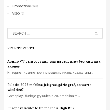
Promozioni
(268)
VISO
(7)
RECENT POSTS
Азино 777 регистрация: как начать игру без лишних
хлопот
Интернет-казино прочно вошли в жизнь казахстанц...
Ruletka 2026 mobilna: jak grać, gdzie grać, co warto
wiedzieć?
Gameplay i funkcje gry Ruletka 2026 mobilna to ...
European Roulette Online India High RTP