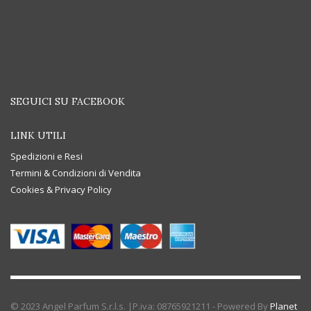
SEGUICI SU FACEBOOK
LINK UTILI
Spedizioni e Resi
Termini & Condizioni di Vendita
Cookies & Privacy Policy
© 2023 Angel Parfum S.r.l.s. |P.iva: 08765921211 - Powered By
Planet