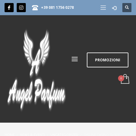
+39 081 1756 0278
PROMOZIONI
HOME
NEWS & EVENTI
UNCATEGORIZED
ONLINE CASINO GUIDE