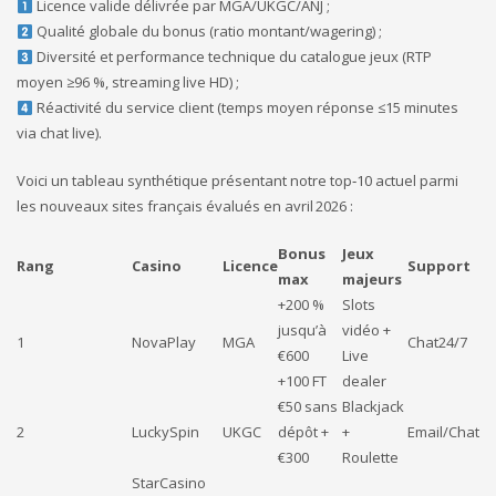
Licence valide délivrée par MGA/UKGC/ANJ ;
Qualité globale du bonus (ratio montant/wagering) ;
Diversité et performance technique du catalogue jeux (RTP
moyen ≥96 %, streaming live HD) ;
Réactivité du service client (temps moyen réponse ≤15 minutes
via chat live).
Voici un tableau synthétique présentant notre top‑10 actuel parmi
les nouveaux sites français évalués en avril 2026 :
Bonus
Jeux
Rang
Casino
Licence
Support
max
majeurs
+200 %
Slots
jusqu’à
vidéo +
1
NovaPlay
MGA
Chat24/7
€600
Live
+100 FT
dealer
€50 sans
Blackjack
2
LuckySpin
UKGC
dépôt +
+
Email/Chat
€300
Roulette
StarCasino