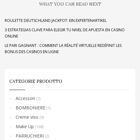
WHAT YOU CAN READ NEXT
ROULETTE DEUTSCHLAND JACKPOT: EIN EXPERTENARTIKEL
3 ESTRATEGIAS CLAVE PARA ELEGIR TU NIVEL DE APUESTA EN CASINO
ONLINE
LE PARI GAGNANT : COMMENT LA RÉALITÉ VIRTUELLE REDÉFINIT LES
BONUS DES CASINOS EN LIGNE
CATEGORIE PRODOTTO
Accessori
(7)
BOMBONIERE
(1)
Creme viso
(9)
Make Up
(168)
PARRUCHIERI
(2)