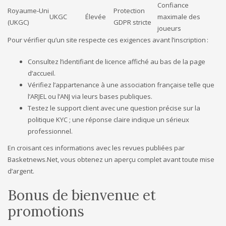
Confiance
Royaume‑Uni
Protection
UKGC
Élevée
maximale des
(UKGC)
GDPR stricte
joueurs
Pour vérifier qu’un site respecte ces exigences avant l’inscription :
Consultez l’identifiant de licence affiché au bas de la page
d’accueil.
Vérifiez l’appartenance à une association française telle que
l’ARJEL ou l’ANJ via leurs bases publiques.
Testez le support client avec une question précise sur la
politique KYC ; une réponse claire indique un sérieux
professionnel.
En croisant ces informations avec les revues publiées par
Basketnews.Net, vous obtenez un aperçu complet avant toute mise
d’argent.
Bonus de bienvenue et
promotions