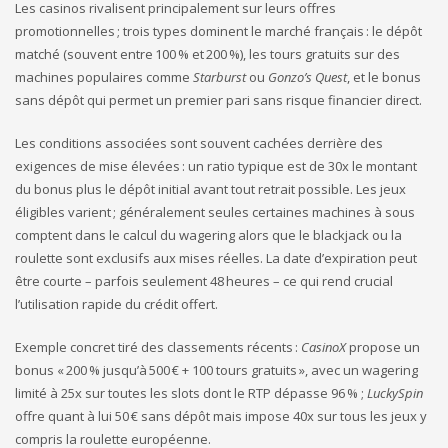
Les casinos rivalisent principalement sur leurs offres
promotionnelles ; trois types dominent le marché français : le dépôt
matché (souvent entre 100 % et 200 %), les tours gratuits sur des
machines populaires comme
Starburst
ou
Gonzo’s Quest
, et le bonus
sans dépôt qui permet un premier pari sans risque financier direct.
Les conditions associées sont souvent cachées derrière des
exigences de mise élevées : un ratio typique est de 30x le montant
du bonus plus le dépôt initial avant tout retrait possible. Les jeux
éligibles varient ; généralement seules certaines machines à sous
comptent dans le calcul du wagering alors que le blackjack ou la
roulette sont exclusifs aux mises réelles. La date d’expiration peut
être courte – parfois seulement 48 heures – ce qui rend crucial
l’utilisation rapide du crédit offert.
Exemple concret tiré des classements récents :
CasinoX
propose un
bonus « 200 % jusqu’à 500 € + 100 tours gratuits », avec un wagering
limité à 25x sur toutes les slots dont le RTP dépasse 96 % ;
LuckySpin
offre quant à lui 50 € sans dépôt mais impose 40x sur tous les jeux y
compris la roulette européenne.