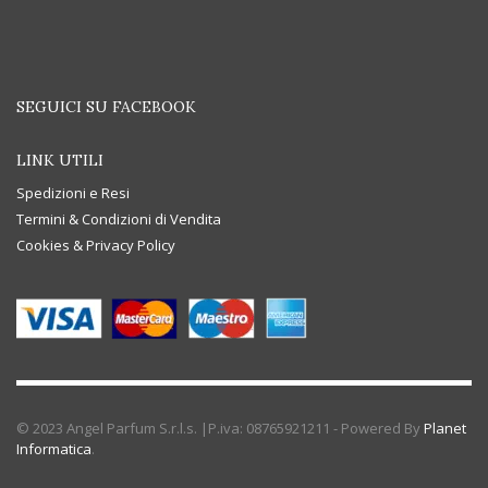
SEGUICI SU FACEBOOK
LINK UTILI
Spedizioni e Resi
Termini & Condizioni di Vendita
Cookies & Privacy Policy
© 2023 Angel Parfum S.r.l.s. |P.iva: 08765921211 - Powered By
Planet
Informatica
.