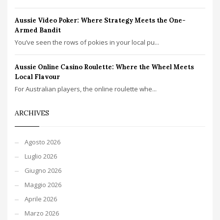
Aussie Video Poker: Where Strategy Meets the One-
Armed Bandit
You’ve seen the rows of pokies in your local pu...
Aussie Online Casino Roulette: Where the Wheel Meets
Local Flavour
For Australian players, the online roulette whe...
ARCHIVES
Agosto 2026
Luglio 2026
Giugno 2026
Maggio 2026
Aprile 2026
Marzo 2026