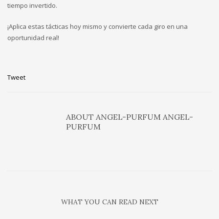
tiempo invertido.
¡Aplica estas tácticas hoy mismo y convierte cada giro en una
oportunidad real!
Tweet
ABOUT
ANGEL-PURFUM ANGEL-
PURFUM
WHAT YOU CAN READ NEXT