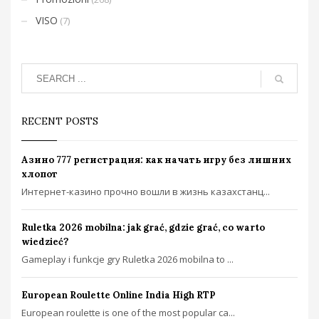
VISO
(7)
RECENT POSTS
Азино 777 регистрация: как начать игру без лишних
хлопот
Интернет-казино прочно вошли в жизнь казахстанц...
Ruletka 2026 mobilna: jak grać, gdzie grać, co warto
wiedzieć?
Gameplay i funkcje gry Ruletka 2026 mobilna to ...
European Roulette Online India High RTP
European roulette is one of the most popular ca...