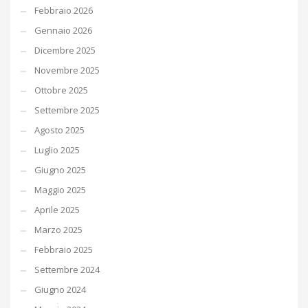
Febbraio 2026
Gennaio 2026
Dicembre 2025
Novembre 2025
Ottobre 2025
Settembre 2025
Agosto 2025
Luglio 2025
Giugno 2025
Maggio 2025
Aprile 2025
Marzo 2025
Febbraio 2025
Settembre 2024
Giugno 2024