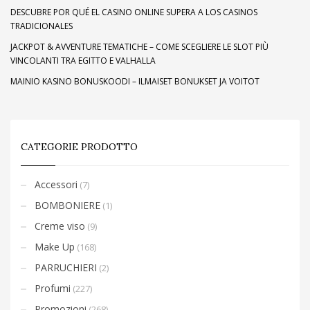
DESCUBRE POR QUÉ EL CASINO ONLINE SUPERA A LOS CASINOS
TRADICIONALES
JACKPOT & AVVENTURE TEMATICHE – COME SCEGLIERE LE SLOT PIÙ
VINCOLANTI TRA EGITTO E VALHALLA
MAINIO KASINO BONUSKOODI – ILMAISET BONUKSET JA VOITOT
CATEGORIE PRODOTTO
Accessori
(7)
BOMBONIERE
(1)
Creme viso
(9)
Make Up
(168)
PARRUCHIERI
(2)
Profumi
(227)
Promozioni
(268)