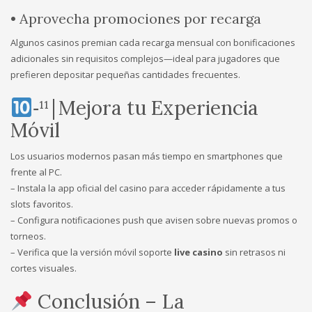
• Aprovecha promociones por recarga
Algunos casinos premian cada recarga mensual con bonificaciones
adicionales sin requisitos complejos—ideal para jugadores que
prefieren depositar pequeñas cantidades frecuentes.
‑¹¹ | Mejora tu Experiencia
Móvil
Los usuarios modernos pasan más tiempo en smartphones que
frente al PC.
– Instala la app oficial del casino para acceder rápidamente a tus
slots favoritos.
– Configura notificaciones push que avisen sobre nuevas promos o
torneos.
– Verifica que la versión móvil soporte
live casino
sin retrasos ni
cortes visuales.
Conclusión – La