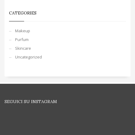
CATEGORIES
Makeup
Purfum
Skincare
Uncategorized
SEGUICI SU INSTAGRAM