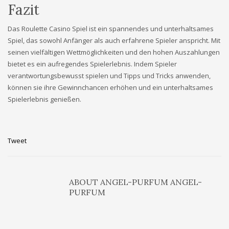
Fazit
Das Roulette Casino Spiel ist ein spannendes und unterhaltsames
Spiel, das sowohl Anfänger als auch erfahrene Spieler anspricht. Mit
seinen vielfältigen Wettmöglichkeiten und den hohen Auszahlungen
bietet es ein aufregendes Spielerlebnis. Indem Spieler
verantwortungsbewusst spielen und Tipps und Tricks anwenden,
können sie ihre Gewinnchancen erhöhen und ein unterhaltsames
Spielerlebnis genießen.
Tweet
ABOUT
ANGEL-PURFUM ANGEL-
PURFUM