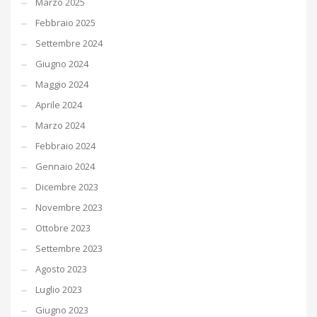
Marzo 2025
Febbraio 2025
Settembre 2024
Giugno 2024
Maggio 2024
Aprile 2024
Marzo 2024
Febbraio 2024
Gennaio 2024
Dicembre 2023
Novembre 2023
Ottobre 2023
Settembre 2023
Agosto 2023
Luglio 2023
Giugno 2023