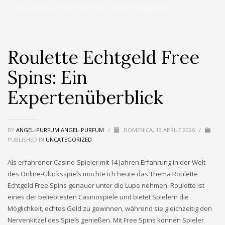
ROULETTE ECHTGELD FREE SPINS: EIN EXPERTENÜBERBLICK
Roulette Echtgeld Free
Spins: Ein
Expertenüberblick
BY
ANGEL-PURFUM ANGEL-PURFUM
/
DOMENICA, 19 APRILE 2026
/
PUBLISHED IN
UNCATEGORIZED
Als erfahrener Casino-Spieler mit 14 Jahren Erfahrung in der Welt
des Online-Glücksspiels möchte ich heute das Thema Roulette
Echtgeld Free Spins genauer unter die Lupe nehmen. Roulette ist
eines der beliebtesten Casinospiele und bietet Spielern die
Möglichkeit, echtes Geld zu gewinnen, während sie gleichzeitig den
Nervenkitzel des Spiels genießen.
Mit Free Spins können Spieler