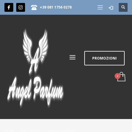
+39 081 1756 0278
PROMOZIONI
HOME
NEWS & EVENTI
UNCATEGORIZED