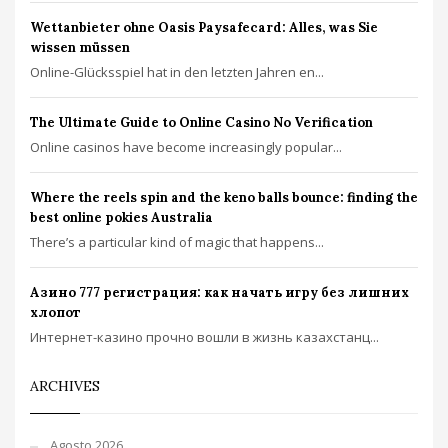
Wettanbieter ohne Oasis Paysafecard: Alles, was Sie
wissen müssen
Online-Glücksspiel hat in den letzten Jahren en...
The Ultimate Guide to Online Casino No Verification
Online casinos have become increasingly popular...
Where the reels spin and the keno balls bounce: finding the
best online pokies Australia
There’s a particular kind of magic that happens...
Азино 777 регистрация: как начать игру без лишних
хлопот
Интернет-казино прочно вошли в жизнь казахстанц...
ARCHIVES
Agosto 2026