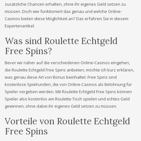
zusätzliche Chancen erhalten, ohne ihr eigenes Geld setzen zu
müssen. Doch wie funktioniert das genau und welche Online-
Casinos bieten diese Möglichkeit an? Das erfahren Sie in diesem
Expertenartikel.
Was sind Roulette Echtgeld
Free Spins?
Bevor wir näher auf die verschiedenen Online-Casinos eingehen,
die Roulette Echtgeld Free Spins anbieten, möchte ich kurz erklären,
was genau diese Art von Bonus beinhaltet. Free Spins sind
kostenlose Spielrunden, die von Online-Casinos als Belohnung für
Spieler vergeben werden. Mit Roulette Echtgeld Free Spins können
Spieler also kostenlos am Roulette-Tisch spielen und echtes Geld
gewinnen, ohne dabei ihr eigenes Geld setzen zu müssen.
Vorteile von Roulette Echtgeld
Free Spins