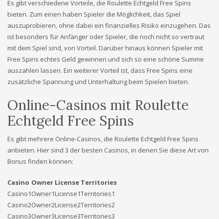
Es gibt verschiedene Vorteile, die Roulette Echtgeld Free Spins
bieten. Zum einen haben Spieler die Möglichkeit, das Spiel
auszuprobieren, ohne dabei ein finanzielles Risiko einzugehen. Das
ist besonders für Anfänger oder Spieler, die noch nicht so vertraut
mit dem Spiel sind, von Vorteil. Darüber hinaus können Spieler mit
Free Spins echtes Geld gewinnen und sich so eine schöne Summe
auszahlen lassen. Ein weiterer Vorteil ist, dass Free Spins eine
zusätzliche Spannung und Unterhaltung beim Spielen bieten.
Online-Casinos mit Roulette
Echtgeld Free Spins
Es gibt mehrere Online-Casinos, die Roulette Echtgeld Free Spins
anbieten. Hier sind 3 der besten Casinos, in denen Sie diese Art von
Bonus finden können:
Casino
Owner
License
Territories
Casino1
Owner1
License1
Territories1
Casino2
Owner2
License2
Territories2
Casino3
Owner3
License3
Territories3