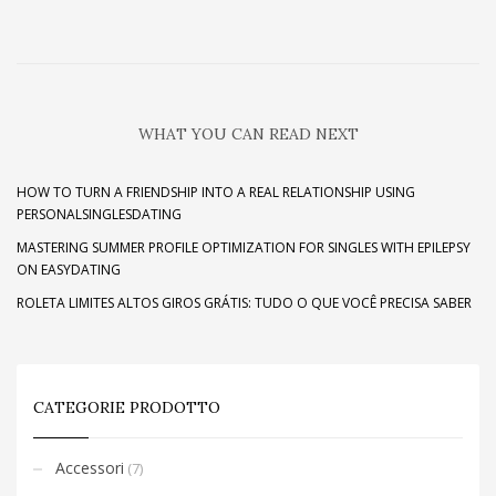
WHAT YOU CAN READ NEXT
HOW TO TURN A FRIENDSHIP INTO A REAL RELATIONSHIP USING
PERSONALSINGLESDATING
MASTERING SUMMER PROFILE OPTIMIZATION FOR SINGLES WITH EPILEPSY
ON EASYDATING
ROLETA LIMITES ALTOS GIROS GRÁTIS: TUDO O QUE VOCÊ PRECISA SABER
CATEGORIE PRODOTTO
Accessori
(7)