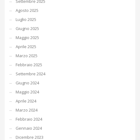
Settembre 2025
Agosto 2025
Luglio 2025
Giugno 2025
Maggio 2025
Aprile 2025
Marzo 2025
Febbraio 2025
Settembre 2024
Giugno 2024
Maggio 2024
Aprile 2024
Marzo 2024
Febbraio 2024
Gennaio 2024
Dicembre 2023