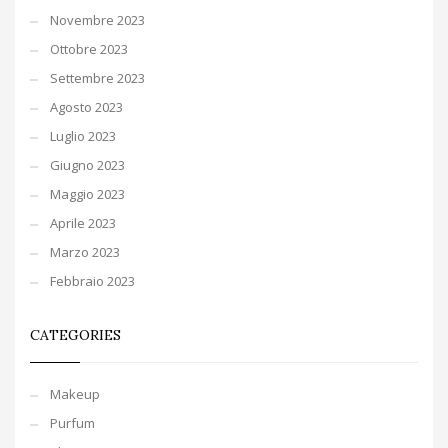
Novembre 2023
Ottobre 2023
Settembre 2023
Agosto 2023
Luglio 2023
Giugno 2023
Maggio 2023
Aprile 2023
Marzo 2023
Febbraio 2023
CATEGORIES
Makeup
Purfum