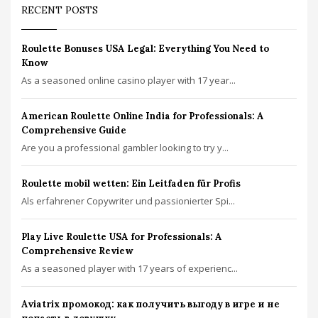
RECENT POSTS
Roulette Bonuses USA Legal: Everything You Need to
Know
As a seasoned online casino player with 17 year...
American Roulette Online India for Professionals: A
Comprehensive Guide
Are you a professional gambler looking to try y...
Roulette mobil wetten: Ein Leitfaden für Profis
Als erfahrener Copywriter und passionierter Spi...
Play Live Roulette USA for Professionals: A
Comprehensive Review
As a seasoned player with 17 years of experienc...
Aviatrix промокод: как получить выгоду в игре и не