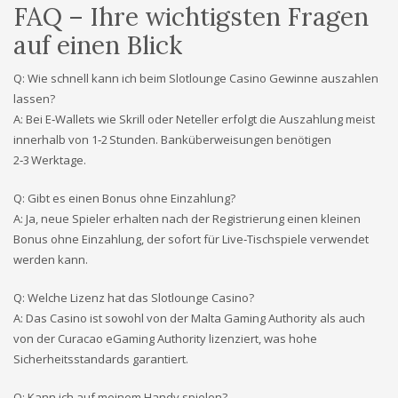
FAQ – Ihre wichtigsten Fragen
auf einen Blick
Q: Wie schnell kann ich beim Slotlounge Casino Gewinne auszahlen
lassen?
A: Bei E‑Wallets wie Skrill oder Neteller erfolgt die Auszahlung meist
innerhalb von 1‑2 Stunden. Banküberweisungen benötigen
2‑3 Werktage.
Q: Gibt es einen Bonus ohne Einzahlung?
A: Ja, neue Spieler erhalten nach der Registrierung einen kleinen
Bonus ohne Einzahlung, der sofort für Live‑Tischspiele verwendet
werden kann.
Q: Welche Lizenz hat das Slotlounge Casino?
A: Das Casino ist sowohl von der Malta Gaming Authority als auch
von der Curacao eGaming Authority lizenziert, was hohe
Sicherheitsstandards garantiert.
Q: Kann ich auf meinem Handy spielen?