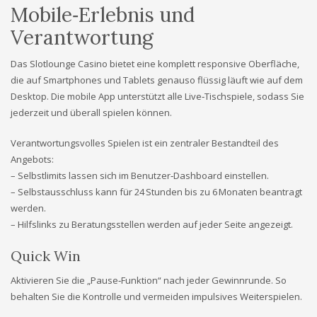
Mobile‑Erlebnis und
Verantwortung
Das Slotlounge Casino bietet eine komplett responsive Oberfläche,
die auf Smartphones und Tablets genauso flüssig läuft wie auf dem
Desktop. Die mobile App unterstützt alle Live‑Tischspiele, sodass Sie
jederzeit und überall spielen können.
Verantwortungsvolles Spielen ist ein zentraler Bestandteil des
Angebots:
– Selbstlimits lassen sich im Benutzer‑Dashboard einstellen.
– Selbstausschluss kann für 24 Stunden bis zu 6 Monaten beantragt
werden.
– Hilfslinks zu Beratungsstellen werden auf jeder Seite angezeigt.
Quick Win
Aktivieren Sie die „Pause‑Funktion“ nach jeder Gewinnrunde. So
behalten Sie die Kontrolle und vermeiden impulsives Weiterspielen.