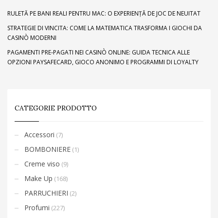
RULETĂ PE BANI REALI PENTRU MAC: O EXPERIENȚĂ DE JOC DE NEUITAT
STRATEGIE DI VINCITA: COME LA MATEMATICA TRASFORMA I GIOCHI DA
CASINÒ MODERNI
PAGAMENTI PRE‑PAGATI NEI CASINÒ ONLINE: GUIDA TECNICA ALLE
OPZIONI PAYSAFECARD, GIOCO ANONIMO E PROGRAMMI DI LOYALTY
CATEGORIE PRODOTTO
Accessori
(7)
BOMBONIERE
(1)
Creme viso
(9)
Make Up
(168)
PARRUCHIERI
(2)
Profumi
(227)