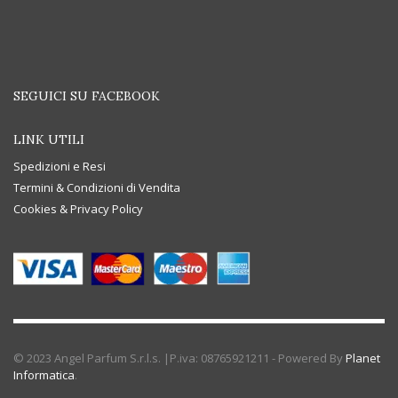
SEGUICI SU FACEBOOK
LINK UTILI
Spedizioni e Resi
Termini & Condizioni di Vendita
Cookies & Privacy Policy
© 2023 Angel Parfum S.r.l.s. |P.iva: 08765921211 - Powered By
Planet
Informatica
.