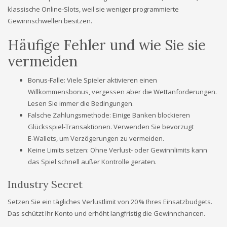
klassische Online‑Slots, weil sie weniger programmierte
Gewinnschwellen besitzen.
Häufige Fehler und wie Sie sie
vermeiden
Bonus‑Falle: Viele Spieler aktivieren einen
Willkommensbonus, vergessen aber die Wettanforderungen.
Lesen Sie immer die Bedingungen.
Falsche Zahlungsmethode: Einige Banken blockieren
Glücksspiel‑Transaktionen. Verwenden Sie bevorzugt
E‑Wallets, um Verzögerungen zu vermeiden.
Keine Limits setzen: Ohne Verlust‑ oder Gewinnlimits kann
das Spiel schnell außer Kontrolle geraten.
Industry Secret
Setzen Sie ein tägliches Verlustlimit von 20 % Ihres Einsatzbudgets.
Das schützt Ihr Konto und erhöht langfristig die Gewinnchancen.