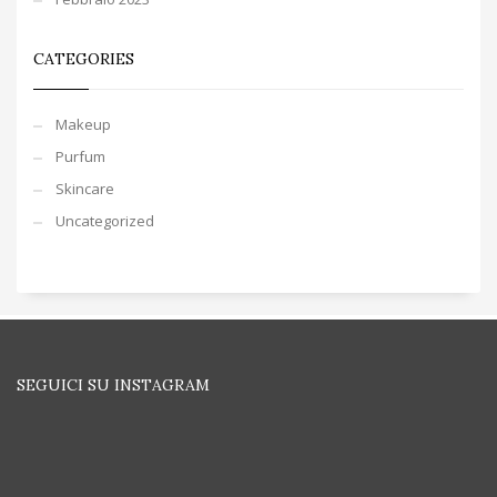
CATEGORIES
Makeup
Purfum
Skincare
Uncategorized
SEGUICI SU INSTAGRAM