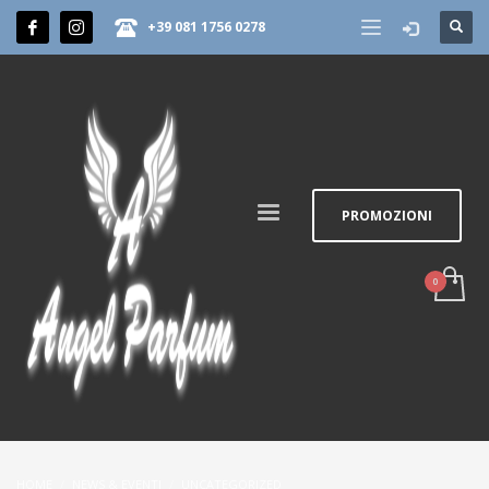
+39 081 1756 0278
PROMOZIONI
HOME
NEWS & EVENTI
UNCATEGORIZED