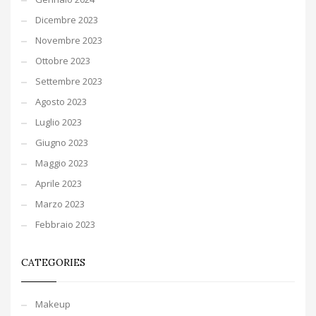
Dicembre 2023
Novembre 2023
Ottobre 2023
Settembre 2023
Agosto 2023
Luglio 2023
Giugno 2023
Maggio 2023
Aprile 2023
Marzo 2023
Febbraio 2023
CATEGORIES
Makeup