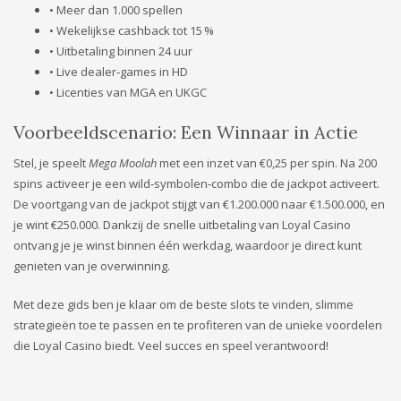
• Meer dan 1.000 spellen
• Wekelijkse cashback tot 15 %
• Uitbetaling binnen 24 uur
• Live dealer‑games in HD
• Licenties van MGA en UKGC
Voorbeeldscenario: Een Winnaar in Actie
Stel, je speelt
Mega Moolah
met een inzet van €0,25 per spin. Na 200
spins activeer je een wild‑symbolen‑combo die de jackpot activeert.
De voortgang van de jackpot stijgt van €1.200.000 naar €1.500.000, en
je wint €250.000. Dankzij de snelle uitbetaling van Loyal Casino
ontvang je je winst binnen één werkdag, waardoor je direct kunt
genieten van je overwinning.
Met deze gids ben je klaar om de beste slots te vinden, slimme
strategieën toe te passen en te profiteren van de unieke voordelen
die Loyal Casino biedt. Veel succes en speel verantwoord!