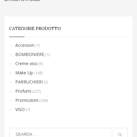
CATEGORIE PRODOTTO
Accessori
(7)
BOMBONIERE
(1)
Creme viso
(9)
Make Up
(168)
PARRUCHIERI
(2)
Profumi
(227)
Promozioni
(268)
VISO
(7)