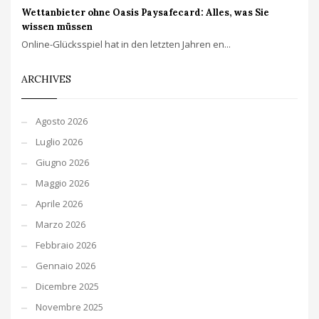
Wettanbieter ohne Oasis Paysafecard: Alles, was Sie
wissen müssen
Online-Glücksspiel hat in den letzten Jahren en...
ARCHIVES
Agosto 2026
Luglio 2026
Giugno 2026
Maggio 2026
Aprile 2026
Marzo 2026
Febbraio 2026
Gennaio 2026
Dicembre 2025
Novembre 2025