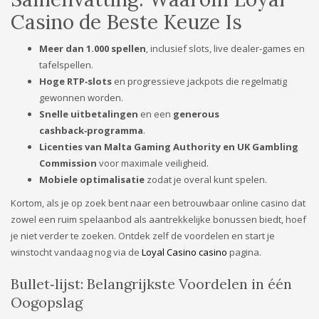
Casino de Beste Keuze Is
Meer dan 1.000 spellen
, inclusief slots, live dealer‑games en
tafelspellen.
Hoge RTP‑slots
en progressieve jackpots die regelmatig
gewonnen worden.
Snelle uitbetalingen
en een
generous
cashback‑programma
.
Licenties van Malta Gaming Authority en UK Gambling
Commission
voor maximale veiligheid.
Mobiele optimalisatie
zodat je overal kunt spelen.
Kortom, als je op zoek bent naar een betrouwbaar online casino dat
zowel een ruim spelaanbod als aantrekkelijke bonussen biedt, hoef
je niet verder te zoeken. Ontdek zelf de voordelen en start je
winstocht vandaag nog via de
Loyal Casino casino
pagina.
Bullet‑lijst: Belangrijkste Voordelen in één
Oogopslag