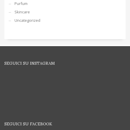
Purfum
Skincare
Uncategorized
SEGUICI SU INSTAGRAM
SEGUICI SU FACEBOOK