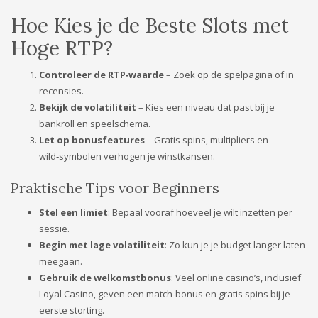
Hoe Kies je de Beste Slots met
Hoge RTP?
Controleer de RTP‑waarde
– Zoek op de spelpagina of in
recensies.
Bekijk de volatiliteit
– Kies een niveau dat past bij je
bankroll en speelschema.
Let op bonusfeatures
– Gratis spins, multipliers en
wild‑symbolen verhogen je winstkansen.
Praktische Tips voor Beginners
Stel een limiet
: Bepaal vooraf hoeveel je wilt inzetten per
sessie.
Begin met lage volatiliteit
: Zo kun je je budget langer laten
meegaan.
Gebruik de welkomstbonus
: Veel online casino’s, inclusief
Loyal Casino, geven een match‑bonus en gratis spins bij je
eerste storting.