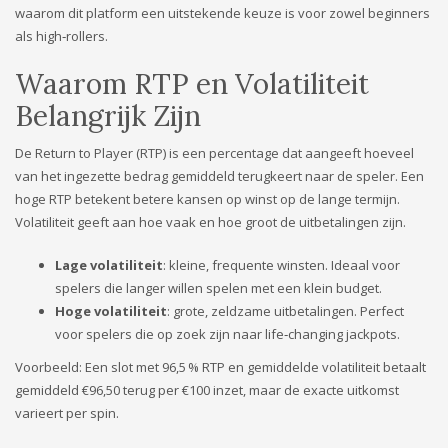
waarom dit platform een uitstekende keuze is voor zowel beginners
als high‑rollers.
Waarom RTP en Volatiliteit
Belangrijk Zijn
De Return to Player (RTP) is een percentage dat aangeeft hoeveel
van het ingezette bedrag gemiddeld terugkeert naar de speler. Een
hoge RTP betekent betere kansen op winst op de lange termijn.
Volatiliteit geeft aan hoe vaak en hoe groot de uitbetalingen zijn.
Lage volatiliteit
: kleine, frequente winsten. Ideaal voor
spelers die langer willen spelen met een klein budget.
Hoge volatiliteit
: grote, zeldzame uitbetalingen. Perfect
voor spelers die op zoek zijn naar life‑changing jackpots.
Voorbeeld: Een slot met 96,5 % RTP en gemiddelde volatiliteit betaalt
gemiddeld €96,50 terug per €100 inzet, maar de exacte uitkomst
varieert per spin.