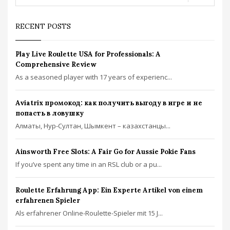
RECENT POSTS
Play Live Roulette USA for Professionals: A
Comprehensive Review
As a seasoned player with 17 years of experienc...
Aviatrix промокод: как получить выгоду в игре и не
попасть в ловушку
Алматы, Нур-Султан, Шымкент – казахстанцы...
Ainsworth Free Slots: A Fair Go for Aussie Pokie Fans
If you’ve spent any time in an RSL club or a pu...
Roulette Erfahrung App: Ein Experte Artikel von einem
erfahrenen Spieler
Als erfahrener Online-Roulette-Spieler mit 15 J...