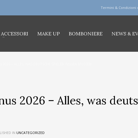
Termini & Condizioni 
ACCESSORI
MAKE UP
BOMBONIERE
NEWS & E
2026 – ALLES, WAS DEUTSCHE SPIELER WISSEN MÜSSEN
us 2026 – Alles, was deut
LISHED IN
UNCATEGORIZED