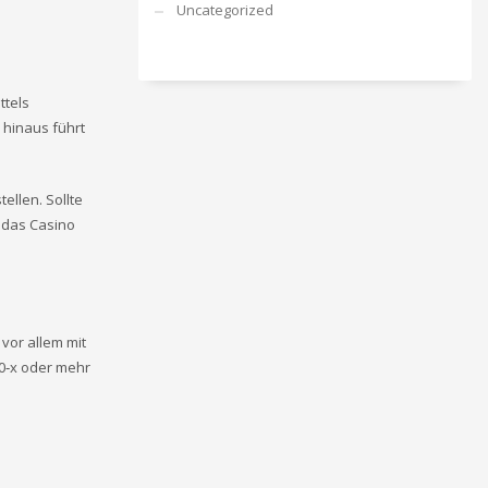
Uncategorized
ttels
 hinaus führt
ellen. Sollte
 das Casino
vor allem mit
0‑x oder mehr