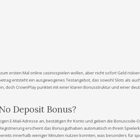
zum ersten Mal online casinospielen wollen, aber nicht sofort Geld riskie
etrag entsteht ein ausgewogenes Testangebot, das sowohl Slots als auc
en, doch CrownPlay punktet mit einer klaren Bonusstruktur und einer deut
 No Deposit Bonus?
ültigen E‑Mail‑Adresse an, bestätigen Ihr Konto und geben die Bonuscode‑O
 Registrierung erscheint das Bonusguthaben automatisch in Ihrem Spielerk
us bereits innerhalb weniger Minuten nutzen konnten, was besonders für s