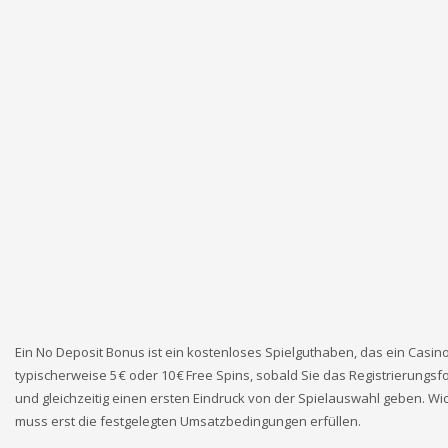
Ein No Deposit Bonus ist ein kostenloses Spielguthaben, das ein Casin
typischerweise 5 € oder 10 € Free Spins, sobald Sie das Registrierungsf
und gleichzeitig einen ersten Eindruck von der Spielauswahl geben. Wi
muss erst die festgelegten Umsatzbedingungen erfüllen.