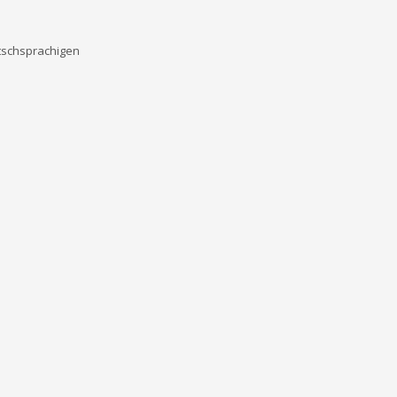
utschsprachigen