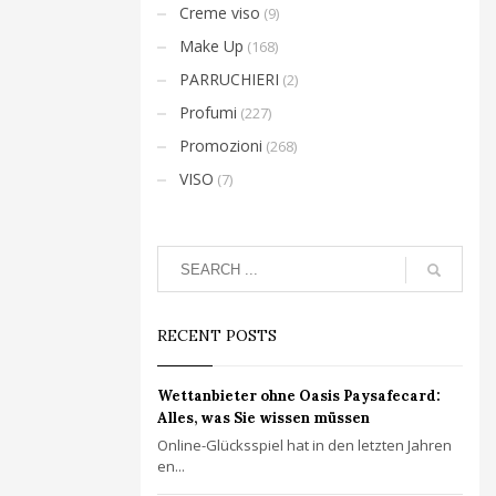
Creme viso
(9)
Make Up
(168)
PARRUCHIERI
(2)
Profumi
(227)
Promozioni
(268)
VISO
(7)
RECENT POSTS
Wettanbieter ohne Oasis Paysafecard:
Alles, was Sie wissen müssen
Online-Glücksspiel hat in den letzten Jahren
en...