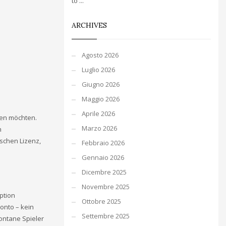
to ...
ARCHIVES
Agosto 2026
Luglio 2026
Giugno 2026
Maggio 2026
Aprile 2026
ren möchten.
Marzo 2026
h
schen Lizenz,
Febbraio 2026
Gennaio 2026
Dicembre 2025
Novembre 2025
ption
Ottobre 2025
onto – kein
Settembre 2025
pontane Spieler