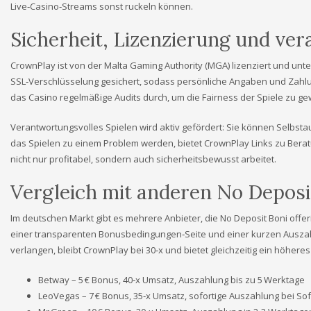
Live‑Casino‑Streams sonst ruckeln können.
Sicherheit, Lizenzierung und ve
CrownPlay ist von der Malta Gaming Authority (MGA) lizenziert und unte
SSL‑Verschlüsselung gesichert, sodass persönliche Angaben und Zahl
das Casino regelmäßige Audits durch, um die Fairness der Spiele zu ge
Verantwortungsvolles Spielen wird aktiv gefördert: Sie können Selbstaus
das Spielen zu einem Problem werden, bietet CrownPlay Links zu Ber
nicht nur profitabel, sondern auch sicherheitsbewusst arbeitet.
Vergleich mit anderen No Deposi
Im deutschen Markt gibt es mehrere Anbieter, die No Deposit Boni offe
einer transparenten Bonusbedingungen‑Seite und einer kurzen Ausz
verlangen, bleibt CrownPlay bei 30‑x und bietet gleichzeitig ein höhere
Betway – 5 € Bonus, 40‑x Umsatz, Auszahlung bis zu 5 Werktage
LeoVegas – 7 € Bonus, 35‑x Umsatz, sofortige Auszahlung bei S