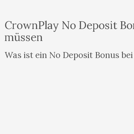
CrownPlay No Deposit Bon
müssen
Was ist ein No Deposit Bonus be