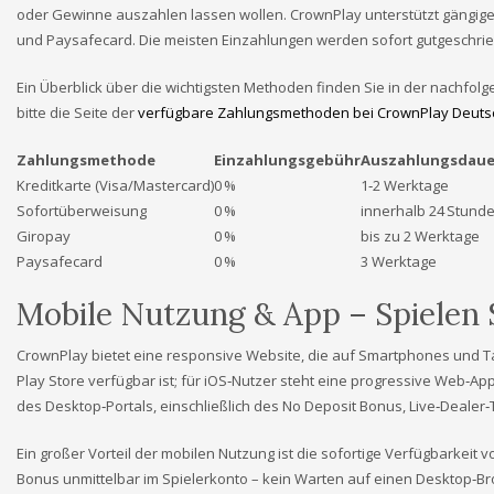
oder Gewinne auszahlen lassen wollen. CrownPlay unterstützt gängig
und Paysafecard. Die meisten Einzahlungen werden sofort gutgeschr
Ein Überblick über die wichtigsten Methoden finden Sie in der nachfol
bitte die Seite der
verfügbare Zahlungsmethoden bei CrownPlay Deuts
Zahlungsmethode
Einzahlungsgebühr
Auszahlungsdaue
Kreditkarte (Visa/Mastercard)
0 %
1‑2 Werktage
Sofortüberweisung
0 %
innerhalb 24 Stund
Giropay
0 %
bis zu 2 Werktage
Paysafecard
0 %
3 Werktage
Mobile Nutzung & App – Spielen S
CrownPlay bietet eine responsive Website, die auf Smartphones und Tabl
Play Store verfügbar ist; für iOS‑Nutzer steht eine progressive Web‑App 
des Desktop‑Portals, einschließlich des No Deposit Bonus, Live‑Dealer
Ein großer Vorteil der mobilen Nutzung ist die sofortige Verfügbarkeit 
Bonus unmittelbar im Spielerkonto – kein Warten auf einen Desktop‑Bro