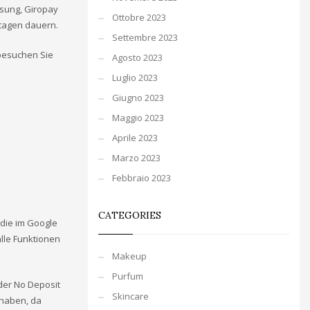
sung, Giropay
Ottobre 2023
tagen dauern.
Settembre 2023
 besuchen Sie
Agosto 2023
Luglio 2023
Giugno 2023
Maggio 2023
Aprile 2023
Marzo 2023
Febbraio 2023
CATEGORIES
 die im Google
alle Funktionen
Makeup
Purfum
 der No Deposit
Skincare
 haben, da