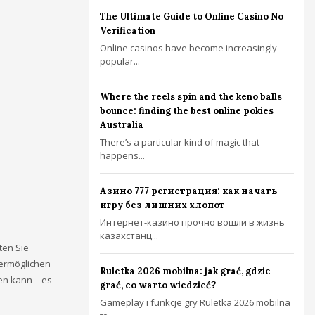
The Ultimate Guide to Online Casino No
Verification
Online casinos have become increasingly
popular...
Where the reels spin and the keno balls
bounce: finding the best online pokies
Australia
There’s a particular kind of magic that
happens...
Азино 777 регистрация: как начать
игру без лишних хлопот
Интернет-казино прочно вошли в жизнь
казахстанц...
ten Sie
 ermöglichen
Ruletka 2026 mobilna: jak grać, gdzie
en kann – es
grać, co warto wiedzieć?
Gameplay i funkcje gry Ruletka 2026 mobilna