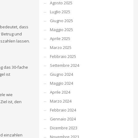
Agosto 2025
Luglio 2025
Giugno 2025
 bedeutet, dass
Maggio 2025
r Betrug und
Aprile 2025
uszahlen lassen.
Marzo 2025
Febbraio 2025
Settembre 2024
ng das 30‑fache
Giugno 2024
el ist
Maggio 2024
Aprile 2024
ele wie
Marzo 2024
iel ist, den
Febbraio 2024
Gennaio 2024
Dicembre 2023
ld einzahlen
Novembre 2023