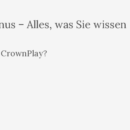
us – Alles, was Sie wissen
i CrownPlay?