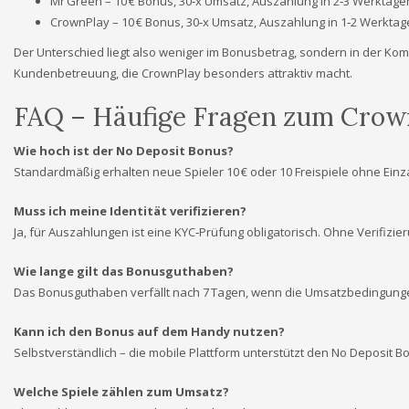
Mr Green – 10 € Bonus, 30‑x Umsatz, Auszahlung in 2‑3 Werktage
CrownPlay – 10 € Bonus, 30‑x Umsatz, Auszahlung in 1‑2 Werkta
Der Unterschied liegt also weniger im Bonusbetrag, sondern in der K
Kundenbetreuung, die CrownPlay besonders attraktiv macht.
FAQ – Häufige Fragen zum Crow
Wie hoch ist der No Deposit Bonus?
Standardmäßig erhalten neue Spieler 10 € oder 10 Freispiele ohne Einz
Muss ich meine Identität verifizieren?
Ja, für Auszahlungen ist eine KYC‑Prüfung obligatorisch. Ohne Verifiz
Wie lange gilt das Bonusguthaben?
Das Bonusguthaben verfällt nach 7 Tagen, wenn die Umsatzbedingungen
Kann ich den Bonus auf dem Handy nutzen?
Selbstverständlich – die mobile Plattform unterstützt den No Deposit 
Welche Spiele zählen zum Umsatz?