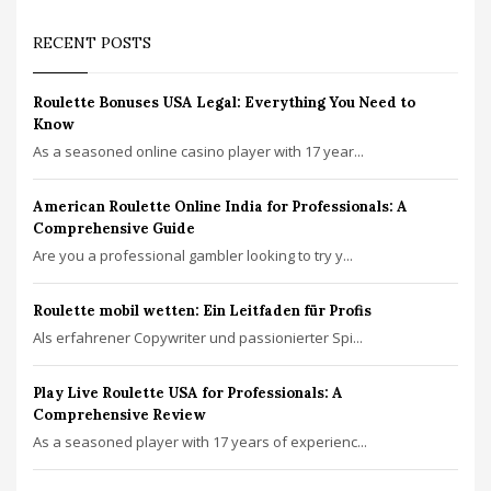
RECENT POSTS
Roulette Bonuses USA Legal: Everything You Need to
Know
As a seasoned online casino player with 17 year...
American Roulette Online India for Professionals: A
Comprehensive Guide
Are you a professional gambler looking to try y...
Roulette mobil wetten: Ein Leitfaden für Profis
Als erfahrener Copywriter und passionierter Spi...
Play Live Roulette USA for Professionals: A
Comprehensive Review
As a seasoned player with 17 years of experienc...