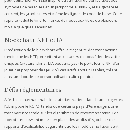
peut demander « un slot inspiré du carnaval de Venise avec des
symboles de masques et un jackpot de 10 000 € », et l’IA génère le
concept, les graphismes et même les lignes de code de base. Cette
rapidité réduit le time‑to‑market de nouveaux titres de plusieurs
mois à quelques semaines.
Blockchain, NFT et IA
L’intégration de la blockchain offre la traçabilité des transactions,
tandis que les NFT permettent aux joueurs de posséder des actifs
uniques (avatars, skins). L’IA peut analyser le portefeuille NFT d’un
joueur et proposer des jeux où ces actifs sont utilisables, créant
ainsi une boucle de personnalisation ultra‑pointue.
Défis réglementaires
À l’échelle internationale, les autorités varient dans leurs exigences :
l’UE impose le RGPD, tandis que certains pays d’Asie exigent une
transparence totale sur les algorithmes de recommandation. Les
opérateurs devront mettre en place des audits d’IA, publier des
rapports d’explicabilité et garantir que les modèles ne favorisent