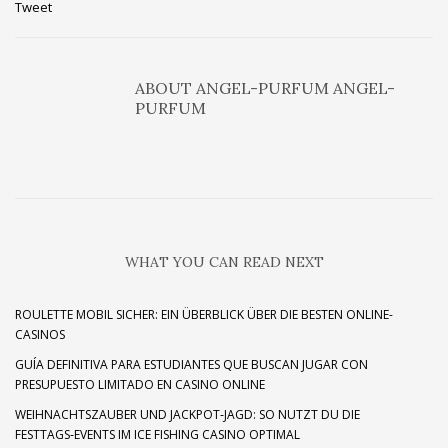
Tweet
ABOUT
ANGEL-PURFUM ANGEL-
PURFUM
WHAT YOU CAN READ NEXT
ROULETTE MOBIL SICHER: EIN ÜBERBLICK ÜBER DIE BESTEN ONLINE-
CASINOS
GUÍA DEFINITIVA PARA ESTUDIANTES QUE BUSCAN JUGAR CON
PRESUPUESTO LIMITADO EN CASINO ONLINE
WEIHNACHTSZAUBER UND JACKPOT‑JAGD: SO NUTZT DU DIE
FESTTAGS‑EVENTS IM ICE FISHING CASINO OPTIMAL