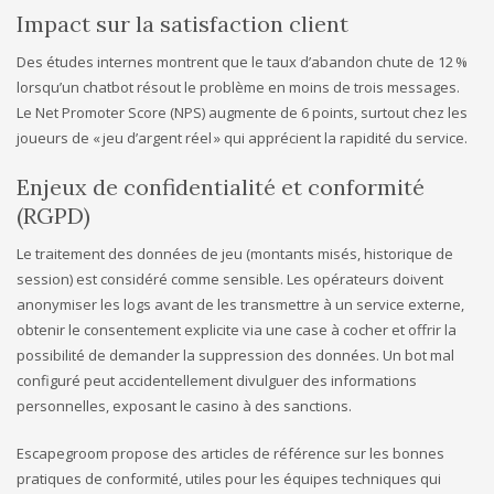
Impact sur la satisfaction client
Des études internes montrent que le taux d’abandon chute de 12 %
lorsqu’un chatbot résout le problème en moins de trois messages.
Le Net Promoter Score (NPS) augmente de 6 points, surtout chez les
joueurs de « jeu d’argent réel » qui apprécient la rapidité du service.
Enjeux de confidentialité et conformité
(RGPD)
Le traitement des données de jeu (montants misés, historique de
session) est considéré comme sensible. Les opérateurs doivent
anonymiser les logs avant de les transmettre à un service externe,
obtenir le consentement explicite via une case à cocher et offrir la
possibilité de demander la suppression des données. Un bot mal
configuré peut accidentellement divulguer des informations
personnelles, exposant le casino à des sanctions.
Escapegroom propose des articles de référence sur les bonnes
pratiques de conformité, utiles pour les équipes techniques qui