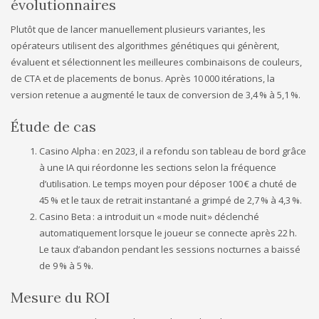
évolutionnaires
Plutôt que de lancer manuellement plusieurs variantes, les
opérateurs utilisent des algorithmes génétiques qui génèrent,
évaluent et sélectionnent les meilleures combinaisons de couleurs,
de CTA et de placements de bonus. Après 10 000 itérations, la
version retenue a augmenté le taux de conversion de 3,4 % à 5,1 %.
Étude de cas
Casino Alpha : en 2023, il a refondu son tableau de bord grâce
à une IA qui réordonne les sections selon la fréquence
d’utilisation. Le temps moyen pour déposer 100 € a chuté de
45 % et le taux de retrait instantané a grimpé de 2,7 % à 4,3 %.
Casino Beta : a introduit un « mode nuit » déclenché
automatiquement lorsque le joueur se connecte après 22 h.
Le taux d’abandon pendant les sessions nocturnes a baissé
de 9 % à 5 %.
Mesure du ROI