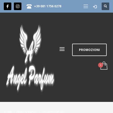
+39 081 1756 0278
PROMOZIONI
HOME
NEWS & EVENTI
UNCATEGORIZED