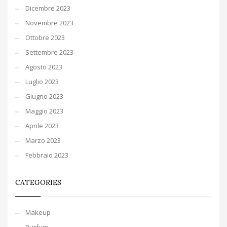
Dicembre 2023
Novembre 2023
Ottobre 2023
Settembre 2023
Agosto 2023
Luglio 2023
Giugno 2023
Maggio 2023
Aprile 2023
Marzo 2023
Febbraio 2023
CATEGORIES
Makeup