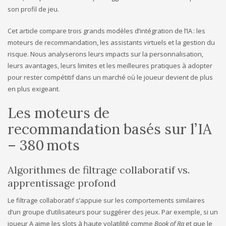
son profil de jeu.
Cet article compare trois grands modèles d’intégration de l’IA : les
moteurs de recommandation, les assistants virtuels et la gestion du
risque. Nous analyserons leurs impacts sur la personnalisation,
leurs avantages, leurs limites et les meilleures pratiques à adopter
pour rester compétitif dans un marché où le joueur devient de plus
en plus exigeant.
Les moteurs de
recommandation basés sur l’IA
– 380 mots
Algorithmes de filtrage collaboratif vs.
apprentissage profond
Le filtrage collaboratif s’appuie sur les comportements similaires
d’un groupe d’utilisateurs pour suggérer des jeux. Par exemple, si un
joueur A aime les slots à haute volatilité comme
Book of Ra
et que le