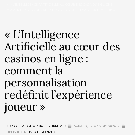
« L’INTELLIGENCE ARTIFICIELLE AU CŒUR DES CASINOS EN LIGNE :
COMMENT LA PERSONNALISATION REDÉFINIT L’EXPÉRIENCE JOUEUR »
« L’Intelligence
Artificielle au cœur des
casinos en ligne :
comment la
personnalisation
redéfinit l’expérience
joueur »
BY
ANGEL-PURFUM ANGEL-PURFUM
/
SABATO, 09 MAGGIO 2026
/
PUBLISHED IN
UNCATEGORIZED