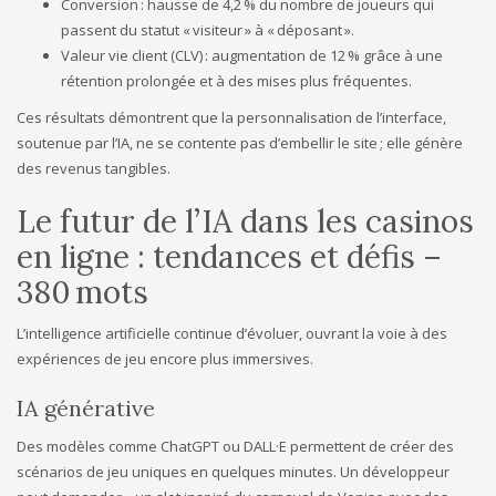
Conversion : hausse de 4,2 % du nombre de joueurs qui
passent du statut « visiteur » à « déposant ».
Valeur vie client (CLV) : augmentation de 12 % grâce à une
rétention prolongée et à des mises plus fréquentes.
Ces résultats démontrent que la personnalisation de l’interface,
soutenue par l’IA, ne se contente pas d’embellir le site ; elle génère
des revenus tangibles.
Le futur de l’IA dans les casinos
en ligne : tendances et défis –
380 mots
L’intelligence artificielle continue d’évoluer, ouvrant la voie à des
expériences de jeu encore plus immersives.
IA générative
Des modèles comme ChatGPT ou DALL·E permettent de créer des
scénarios de jeu uniques en quelques minutes. Un développeur