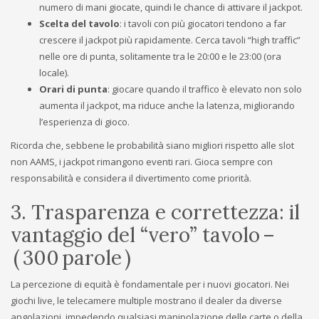
numero di mani giocate, quindi le chance di attivare il jackpot.
Scelta del tavolo
: i tavoli con più giocatori tendono a far
crescere il jackpot più rapidamente. Cerca tavoli “high traffic”
nelle ore di punta, solitamente tra le 20:00 e le 23:00 (ora
locale).
Orari di punta
: giocare quando il traffico è elevato non solo
aumenta il jackpot, ma riduce anche la latenza, migliorando
l’esperienza di gioco.
Ricorda che, sebbene le probabilità siano migliori rispetto alle slot
non AAMS, i jackpot rimangono eventi rari. Gioca sempre con
responsabilità e considera il divertimento come priorità.
3. Trasparenza e correttezza: il
vantaggio del “vero” tavolo –
( 300 parole )
La percezione di equità è fondamentale per i nuovi giocatori. Nei
giochi live, le telecamere multiple mostrano il dealer da diverse
angolazioni, impedendo qualsiasi manipolazione delle carte o della