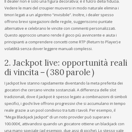
Il dealer non è solo una figura decorativa; è il fulcro della fiducia.
Vedere le mani del croupier muoversi in modo naturale elimina i
timori legati a un algoritmo “invisibile”. Inoltre, i dealer spesso
offrono brevi spiegazioni delle regole, suggeriscono puntate
alternative e celebrano le vincite con commenti personalizzati.
Questo approccio umano rende il gioco più avvincente e aiuta i
principianti a comprendere concetti come RTP (Return to Player) e
volatilità senza dover leggere manuali complessi.
2. Jackpot live: opportunità reali
di vincita – ( 380 parole )
I jackpot live stanno rapidamente diventando la meta preferita dei
giocatori che cercano vincite sostanziali. A differenza delle slot
tradizionali, dove il jackpot è spesso legato a combinazioni di simboli
specifici, i giochi live offrono progressivi che si accumulano in tempo
reale grazie a un pool condiviso tra tutti i tavoli. Per esempio, il
“Mega Blackjack Jackpot” di un noto provider può superare i
100.000 €, attivandosi quando un giocatore ottiene un blackjack con
una mano speciale (ad esempio, due assi di picche). Lo stesso vale