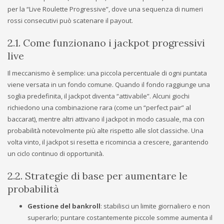
per la “Live Roulette Progressive”, dove una sequenza di numeri
rossi consecutivi può scatenare il payout.
2.1. Come funzionano i jackpot progressivi
live
Il meccanismo è semplice: una piccola percentuale di ogni puntata
viene versata in un fondo comune. Quando il fondo raggiunge una
soglia predefinita, il jackpot diventa “attivabile”. Alcuni giochi
richiedono una combinazione rara (come un “perfect pair” al
baccarat), mentre altri attivano il jackpot in modo casuale, ma con
probabilità notevolmente più alte rispetto alle slot classiche. Una
volta vinto, il jackpot si resetta e ricomincia a crescere, garantendo
un ciclo continuo di opportunità.
2.2. Strategie di base per aumentare le
probabilità
Gestione del bankroll
: stabilisci un limite giornaliero e non
superarlo; puntare costantemente piccole somme aumenta il