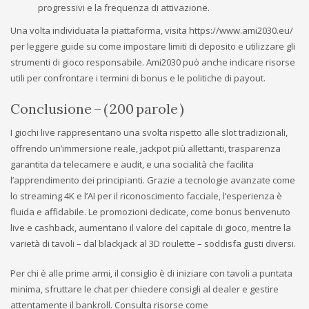
progressivi e la frequenza di attivazione.
Una volta individuata la piattaforma, visita https://www.ami2030.eu/
per leggere guide su come impostare limiti di deposito e utilizzare gli
strumenti di gioco responsabile. Ami2030 può anche indicare risorse
utili per confrontare i termini di bonus e le politiche di payout.
Conclusione – ( 200 parole )
I giochi live rappresentano una svolta rispetto alle slot tradizionali,
offrendo un’immersione reale, jackpot più allettanti, trasparenza
garantita da telecamere e audit, e una socialità che facilita
l’apprendimento dei principianti. Grazie a tecnologie avanzate come
lo streaming 4K e l’AI per il riconoscimento facciale, l’esperienza è
fluida e affidabile. Le promozioni dedicate, come bonus benvenuto
live e cashback, aumentano il valore del capitale di gioco, mentre la
varietà di tavoli – dal blackjack al 3D roulette – soddisfa gusti diversi.
Per chi è alle prime armi, il consiglio è di iniziare con tavoli a puntata
minima, sfruttare le chat per chiedere consigli al dealer e gestire
attentamente il bankroll. Consulta risorse come