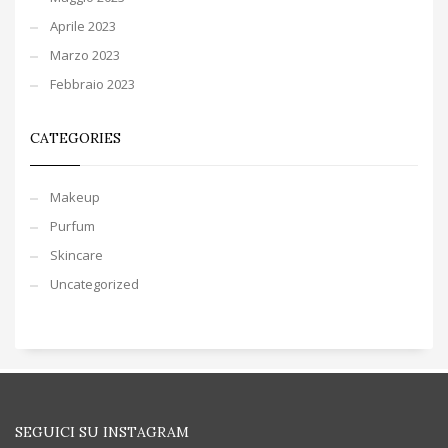
Aprile 2023
Marzo 2023
Febbraio 2023
CATEGORIES
Makeup
Purfum
Skincare
Uncategorized
SEGUICI SU INSTAGRAM