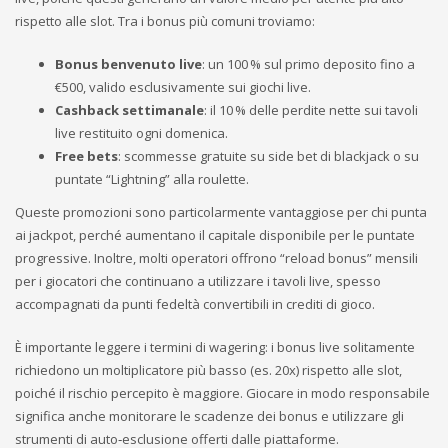
rispetto alle slot. Tra i bonus più comuni troviamo:
Bonus benvenuto live
: un 100 % sul primo deposito fino a
€500, valido esclusivamente sui giochi live.
Cashback settimanale
: il 10 % delle perdite nette sui tavoli
live restituito ogni domenica.
Free bets
: scommesse gratuite su side bet di blackjack o su
puntate “Lightning” alla roulette.
Queste promozioni sono particolarmente vantaggiose per chi punta
ai jackpot, perché aumentano il capitale disponibile per le puntate
progressive. Inoltre, molti operatori offrono “reload bonus” mensili
per i giocatori che continuano a utilizzare i tavoli live, spesso
accompagnati da punti fedeltà convertibili in crediti di gioco.
È importante leggere i termini di wagering: i bonus live solitamente
richiedono un moltiplicatore più basso (es. 20x) rispetto alle slot,
poiché il rischio percepito è maggiore. Giocare in modo responsabile
significa anche monitorare le scadenze dei bonus e utilizzare gli
strumenti di auto‑esclusione offerti dalle piattaforme.