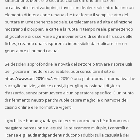
smartphone. Mentre le slot tradizionali offrono animazioni
accattivanti e temi variopinti, i tavoli con dealer reale introducono un
elemento di interazione umana che trasforma il semplice atto del
puntare in un’esperienza sociale. Le telecamere ad alta definizione
mostrano il croupier, le carte e la ruota in tempo reale, permettendo
al giocatore di osservare ogni movimento e di sentire il fruscio delle
fiches, creando una trasparenza impossibile da replicare con un
generatore di numeri casuali.
Se desideri approfondire le novità del settore o trovare risorse utili
per giocare in modo responsabile, puoi consultare il sito di
https://www.ami2030.eu/
. Ami2030 è una piattaforma informativa che
raccoglie notizie, guide e consigli per gli appassionati di gioco
d’azzardo, senza promuovere alcun operatore specifico. È un punto
di riferimento neutro per chi vuole capire meglio le dinamiche dei
casinò online e le normative vigenti.
I giochi live hanno guadagnato terreno anche perché offrono una
maggiore percezione di equità: le telecamere multiple, i controlli di
licenza e gli audit indipendenti riducono i dubbi sulla casualità dei