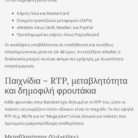
Τα πιο δημοφιλή μέσα είναι:
Κάρτες Visa και MasterCard
Στοιχεία τραπεζικών μεταφορών (SEPA)
eWallets όπως Skrill, Neteller, και PayPal
Προπληρωμένες κάρτες όπως Paysafecard
Οι αναλήψεις υποβάλλονται σε επαλήθευση και συνήθως
ολοκληρώνονται μέσα σε 24–48 ώρες. Αν επιλέξετε eWallet, η
διαδικασία μπορεί να είναι ακόμα πιο γρήγορη, με δυνατότητα
instant payouts.
Παιχνίδια – RTP, μεταβλητότητα
και δημοφιλή φρουτάκια
Κάθε φρουτάκι στην Bassbet έχει δηλωμένο το RTP του, ώστε οι
παίκτες να γνωρίζουν πόσο «δίκαιο» είναι το παιχνίδι. Τα πιο υψηλά
RTP (π.χ. 98,5% για το “Mega Joker”) είναι ιδανικά για παίκτες που
προτιμούν μακροπρόθεσμη σταθερότητα.
Μεταβλητότητα (Volatility)