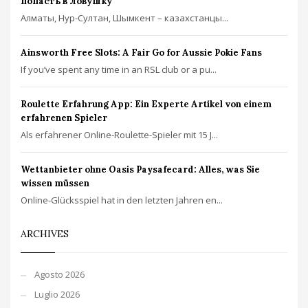
попасть в ловушку
Алматы, Нур-Султан, Шымкент – казахстанцы...
Ainsworth Free Slots: A Fair Go for Aussie Pokie Fans
If you’ve spent any time in an RSL club or a pu...
Roulette Erfahrung App: Ein Experte Artikel von einem
erfahrenen Spieler
Als erfahrener Online-Roulette-Spieler mit 15 J...
Wettanbieter ohne Oasis Paysafecard: Alles, was Sie
wissen müssen
Online-Glücksspiel hat in den letzten Jahren en...
ARCHIVES
Agosto 2026
Luglio 2026