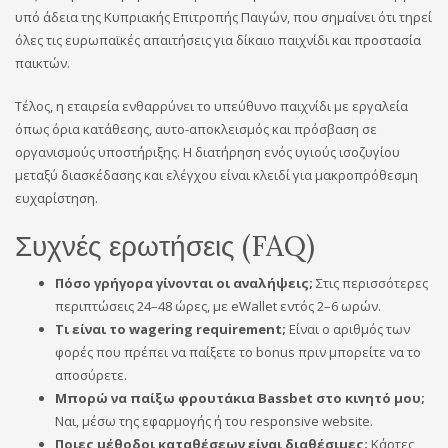
υπό άδεια της Κυπριακής Επιτροπής Παιγών, που σημαίνει ότι τηρεί
όλες τις ευρωπαϊκές απαιτήσεις για δίκαιο παιχνίδι και προστασία
παικτών.
Τέλος, η εταιρεία ενθαρρύνει το υπεύθυνο παιχνίδι με εργαλεία
όπως όρια κατάθεσης, αυτο-αποκλεισμός και πρόσβαση σε
οργανισμούς υποστήριξης. Η διατήρηση ενός υγιούς ισοζυγίου
μεταξύ διασκέδασης και ελέγχου είναι κλειδί για μακροπρόθεσμη
ευχαρίστηση.
Συχνές ερωτήσεις (FAQ)
Πόσο γρήγορα γίνονται οι αναλήψεις;
Στις περισσότερες
περιπτώσεις 24–48 ώρες, με eWallet εντός 2–6 ωρών.
Τι είναι το wagering requirement;
Είναι ο αριθμός των
φορές που πρέπει να παίξετε το bonus πριν μπορείτε να το
αποσύρετε.
Μπορώ να παίξω φρουτάκια Bassbet στο κινητό μου;
Ναι, μέσω της εφαρμογής ή του responsive website.
Ποιες μέθοδοι καταθέσεων είναι διαθέσιμες;
Κάρτες,