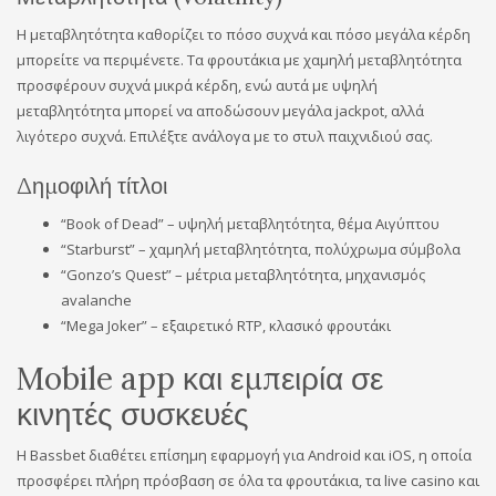
Η μεταβλητότητα καθορίζει το πόσο συχνά και πόσο μεγάλα κέρδη
μπορείτε να περιμένετε. Τα φρουτάκια με χαμηλή μεταβλητότητα
προσφέρουν συχνά μικρά κέρδη, ενώ αυτά με υψηλή
μεταβλητότητα μπορεί να αποδώσουν μεγάλα jackpot, αλλά
λιγότερο συχνά. Επιλέξτε ανάλογα με το στυλ παιχνιδιού σας.
Δημοφιλή τίτλοι
“Book of Dead” – υψηλή μεταβλητότητα, θέμα Αιγύπτου
“Starburst” – χαμηλή μεταβλητότητα, πολύχρωμα σύμβολα
“Gonzo’s Quest” – μέτρια μεταβλητότητα, μηχανισμός
avalanche
“Mega Joker” – εξαιρετικό RTP, κλασικό φρουτάκι
Mobile app και εμπειρία σε
κινητές συσκευές
Η Bassbet διαθέτει επίσημη εφαρμογή για Android και iOS, η οποία
προσφέρει πλήρη πρόσβαση σε όλα τα φρουτάκια, τα live casino και