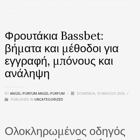
ΦΡΟΥΤΆΚΙΑ BASSBET: ΒΉΜΑΤΑ ΚΑΙ ΜΈΘΟΔΟΙ ΓΙΑ ΕΓΓΡΑΦΉ, ΜΠΌΝΟΥΣ ΚΑΙ
ΑΝΆΛΗΨΗ
Φρουτάκια Bassbet:
βήματα και μέθοδοι για
εγγραφή, μπόνους και
ανάληψη
BY
ANGEL-PURFUM ANGEL-PURFUM
/
DOMENICA, 10 MAGGIO 2026
/
PUBLISHED IN
UNCATEGORIZED
Ολοκληρωμένος οδηγός