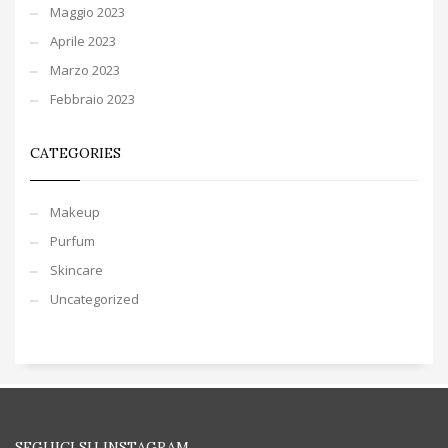
Maggio 2023
Aprile 2023
Marzo 2023
Febbraio 2023
CATEGORIES
Makeup
Purfum
Skincare
Uncategorized
SEGUICI SU INSTAGRAM