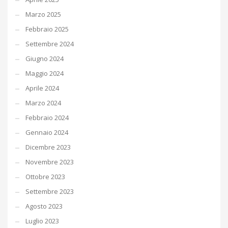
Marzo 2025
Febbraio 2025
Settembre 2024
Giugno 2024
Maggio 2024
Aprile 2024
Marzo 2024
Febbraio 2024
Gennaio 2024
Dicembre 2023
Novembre 2023
Ottobre 2023
Settembre 2023
Agosto 2023
Luglio 2023