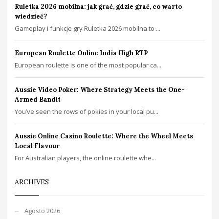
Ruletka 2026 mobilna: jak grać, gdzie grać, co warto
wiedzieć?
Gameplay i funkcje gry Ruletka 2026 mobilna to ...
European Roulette Online India High RTP
European roulette is one of the most popular ca...
Aussie Video Poker: Where Strategy Meets the One-
Armed Bandit
You’ve seen the rows of pokies in your local pu...
Aussie Online Casino Roulette: Where the Wheel Meets
Local Flavour
For Australian players, the online roulette whe...
ARCHIVES
Agosto 2026