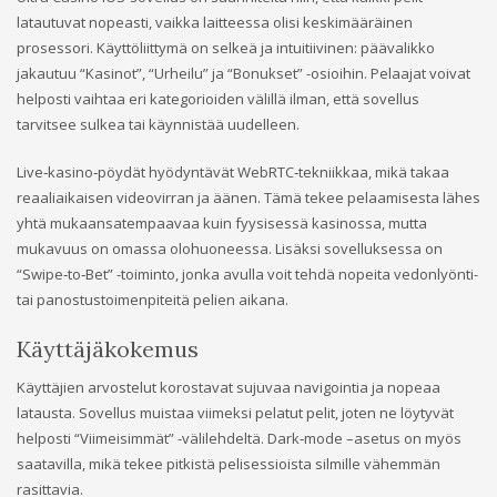
latautuvat nopeasti, vaikka laitteessa olisi keskimääräinen
prosessori. Käyttöliittymä on selkeä ja intuitiivinen: päävalikko
jakautuu “Kasinot”, “Urheilu” ja “Bonukset” -osioihin. Pelaajat voivat
helposti vaihtaa eri kategorioiden välillä ilman, että sovellus
tarvitsee sulkea tai käynnistää uudelleen.
Live‑kasino‑pöydät hyödyntävät WebRTC‑tekniikkaa, mikä takaa
reaaliaikaisen videovirran ja äänen. Tämä tekee pelaamisesta lähes
yhtä mukaansatempaavaa kuin fyysisessä kasinossa, mutta
mukavuus on omassa olohuoneessa. Lisäksi sovelluksessa on
“Swipe‑to‑Bet” -toiminto, jonka avulla voit tehdä nopeita vedonlyönti-
tai panostustoimenpiteitä pelien aikana.
Käyttäjäkokemus
Käyttäjien arvostelut korostavat sujuvaa navigointia ja nopeaa
latausta. Sovellus muistaa viimeksi pelatut pelit, joten ne löytyvät
helposti “Viimeisimmät” -välilehdeltä. Dark‑mode –asetus on myös
saatavilla, mikä tekee pitkistä pelisessioista silmille vähemmän
rasittavia.