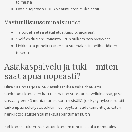
toimesta.
Data suojataan GDPR‑vaatimusten mukaisesti.
Vastuullisuusominaisuudet
Taloudelliset rajat (talletus, tappio, aikaraja).
“Self‑exclusion” -toiminto – tilin sulkeminen pysyvästi.
Linkkejä ja puhelinnumeroita suomalaisiin pelihäiriöiden
tukeen.
Asiakaspalvelu ja tuki – miten
saat apua nopeasti?
Ultra Casino tarjoaa 24/7 asiakastukea sekä chat‑ että
sähköpostikanavien kautta. Chat on suoraan sovelluksessa, ja se
vastaa yleensä muutaman sekunnin sisällä. Jos kysymyksesi vaatii
tarkempaa selvitystä, tukitiimi voi pyytää lisädokumentteja, kuten
henkilötodistuksen tai maksutapahtuman kuitin.
Sähköpostitukeen vastataan kahden tunnin sisällä normaalina