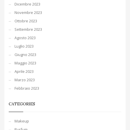
Dicembre 2023
Novembre 2023
Ottobre 2023
Settembre 2023
Agosto 2023
Luglio 2023
Giugno 2023
Maggio 2023
Aprile 2023
Marzo 2023
Febbraio 2023
CATEGORIES
Makeup
Purfum