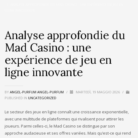
ANALYSE APPROFONDIE DU MAD CASINO : UNE EXPÉRIENCE DE JEU EN
LIGNE INNOVANTE
Analyse approfondie du
Mad Casino : une
expérience de jeu en
ligne innovante
BY
ANGEL-PURFUM ANGEL-PURFUM
/
MARTEDÌ, 19 MAGGIO 2026
/
PUBLISHED IN
UNCATEGORIZED
Le secteur des jeux en ligne connaît une croissance exponentielle,
avec une multitude de plateformes qui rivalisent pour attirer les
joueurs. Parmi celles-ci, le Mad Casino se distingue par son
approche audacieuse et ses offres variées. Mais qu’est-ce qui rend