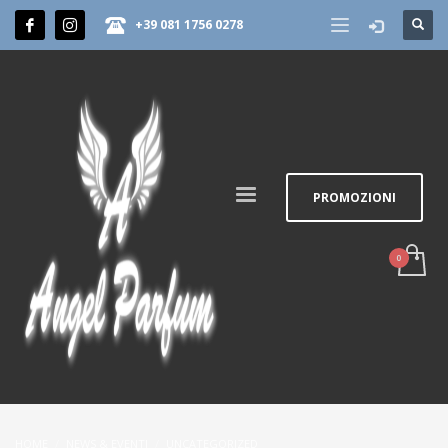
+39 081 1756 0278
PROMOZIONI
HOME
NEWS & EVENTI
UNCATEGORIZED