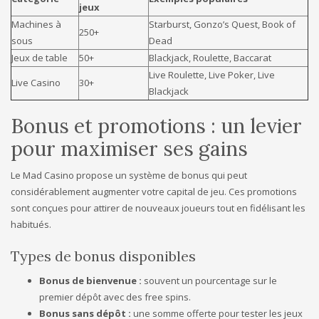
jeux
Machines à
Starburst, Gonzo’s Quest, Book of
250+
sous
Dead
Jeux de table
50+
Blackjack, Roulette, Baccarat
Live Roulette, Live Poker, Live
Live Casino
30+
Blackjack
Bonus et promotions : un levier
pour maximiser ses gains
Le Mad Casino propose un système de bonus qui peut
considérablement augmenter votre capital de jeu. Ces promotions
sont conçues pour attirer de nouveaux joueurs tout en fidélisant les
habitués.
Types de bonus disponibles
Bonus de bienvenue :
souvent un pourcentage sur le
premier dépôt avec des free spins.
Bonus sans dépôt :
une somme offerte pour tester les jeux