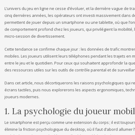
L’univers du jeu en ligne ne cesse d’évoluer, et la dernière vague de 
cinq dernières années, les opérateurs ont investi massivement dans des
permettent de jouer depuis un smartphone ou une tablette, où que l’on
de comportement profond chez les joueurs, qui privilégient la mobilité,
micro‑session de divertissement.
Cette tendance se confirme chaque jour : les données de trafic montren
mobiles. Les joueurs utilisent leurs téléphones pendant les trajets en 
entre le jeu et le quotidien. Pour ceux qui souhaitent approfondir la ques
des ressources utiles sur les outils de contrôle parental et de surveilla
Dans cet article, nous décortiquerons les raisons psychologiques qui r
écrans tactiles, puis nous explorerons les aspects ergonomiques, techni
joueurs modernes.
1. La psychologie du joueur mobi
Le smartphone est perçu comme une extension du corps ; il est toujours à
élimine la friction psychologique du desktop, où il faut d’abord allumer l