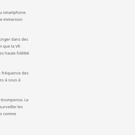
 du smartphone.
tte immersion
plonger dans des
en que la VR
es haute fidélité
 : fréquence des
es à sous à
e récompense. Le
urveiller les
tes comme