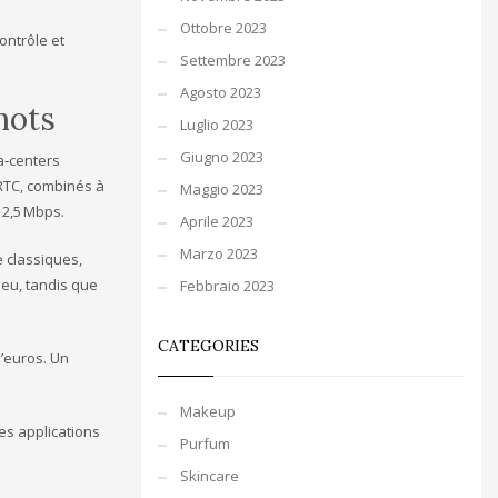
Ottobre 2023
ontrôle et
Settembre 2023
Agosto 2023
mots
Luglio 2023
Giugno 2023
a‑centers
bRTC, combinés à
Maggio 2023
 2,5 Mbps.
Aprile 2023
Marzo 2023
e classiques,
jeu, tandis que
Febbraio 2023
CATEGORIES
d’euros. Un
Makeup
es applications
Purfum
Skincare