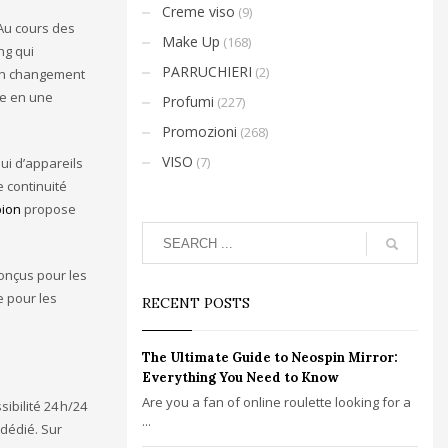
Creme viso
(9)
 Au cours des
Make Up
(168)
ng qui
PARRUCHIERI
(2)
 un changement
te en une
Profumi
(227)
Promozioni
(268)
VISO
(7)
ui d’appareils
e continuité
pion
propose
conçus pour les
e pour les
RECENT POSTS
The Ultimate Guide to Neospin Mirror:
Everything You Need to Know
Are you a fan of online roulette looking for a
ibilité 24 h/24
...
 dédié. Sur