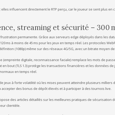
les influencent directement le RTP perçu, car le joueur se sent plus en c
ence, streaming et sécurité – 300 
une frustration permanente. Grâce aux serveurs edge déployés dans les dat
 120 ms à moins de 45 ms pour les jeux en temps réel. Les protocoles We
définition (1080p) même sur des réseaux 4G/5G, avec un bitrate moyen de
ue (empreinte digitale, reconnaissance faciale) remplace les mots de pass
en bout (TLS 1.3) protège les transactions financières et les données de 
 anormaux en temps réel.
de jeux à forte volatilité où les mises peuvent atteindre plusieurs milliers 
 à accepter des bonus de dépôt élevés et à participer à des tournois live.
opose des articles détaillés sur les meilleures pratiques de sécurisation d
eur clientèle.