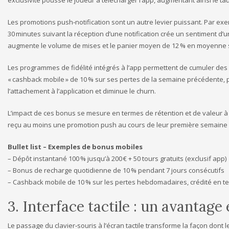
exclusivité pousse le joueur à télécharger l’app, augmentant ainsi le ta
Les promotions push‑notification sont un autre levier puissant. Par ex
30 minutes suivant la réception d’une notification crée un sentiment d’
augmente le volume de mises et le panier moyen de 12 % en moyenne s
Les programmes de fidélité intégrés à l’app permettent de cumuler des 
« cashback mobile » de 10 % sur ses pertes de la semaine précédente, 
l’attachement à l’application et diminue le churn.
L’impact de ces bonus se mesure en termes de rétention et de valeur à 
reçu au moins une promotion push au cours de leur première semaine aff
Bullet list – Exemples de bonus mobiles
– Dépôt instantané 100 % jusqu’à 200 € + 50 tours gratuits (exclusif app)
– Bonus de recharge quotidienne de 10 % pendant 7 jours consécutifs
– Cashback mobile de 10 % sur les pertes hebdomadaires, crédité en t
3. Interface tactile : un avantag
Le passage du clavier‑souris à l’écran tactile transforme la façon dont l