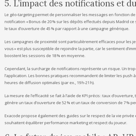
5. L’impact des notifications et 
Le géo‑targeting permet de personnaliser les messages en fonction de 
notification « Bonus de 20 % sur les dépôts effectués depuis Madrid ce s
le taux d’ouverture de 45 % par rapport à une campagne générique.
Les campagnes de proximité sont particulièrement efficaces pour les jeux
vous » est plus susceptible de rejoindre la partie, car le sentiment 
boostent les sessions de 18 % en moyenne.
Cependant, la surcharge de notifications représente un risque. Un t
l’application. Les bonnes pratiques recommandent de limiter les push à
heures de diffusion optimales (par ex., 19 h‑21 h).
La mesure de l’efficacité se fait à l’aide de KPI précis : taux d’ouverture
génère un taux d’ouverture de 52 % et un taux de conversion de 7 % peu
Exacode propose également des guides sur le respect de la vie privée et
souhaitent équilibrer performance marketing et respect du joueur.