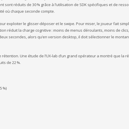
 sont réduits de 30 % grâce à l’utilisation de SDK spécifiques et de ress
ilité où chaque seconde compte.
ur exploiter le glisser‑déposer et le swipe. Pour miser, le joueur fait simp
tion réduit la charge cognitive : moins de menus déroulants, moins de clics
eux secondes, alors qu’en version desktop, il doit sélectionner le montant
re rétention. Une étude de l’UX‑lab d’un grand opérateur a montré que la r
its de 22 %.
5 %)