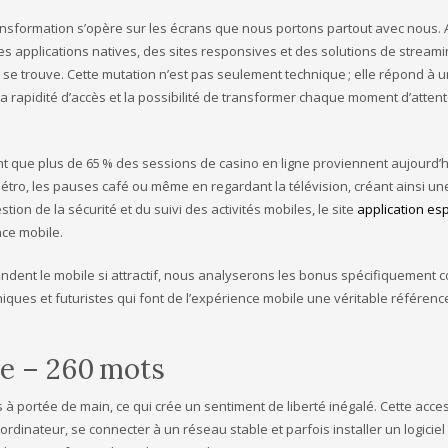
transformation s’opère sur les écrans que nous portons partout avec nous.
 applications natives, des sites responsives et des solutions de streami
 se trouve. Cette mutation n’est pas seulement technique ; elle répond à
 la rapidité d’accès et la possibilité de transformer chaque moment d’atten
t que plus de 65 % des sessions de casino en ligne proviennent aujourd’h
métro, les pauses café ou même en regardant la télévision, créant ainsi un
tion de la sécurité et du suivi des activités mobiles, le site
application es
nce mobile.
endent le mobile si attractif, nous analyserons les bonus spécifiquement 
ques et futuristes qui font de l’expérience mobile une véritable référenc
le – 260 mots
 portée de main, ce qui crée un sentiment de liberté inégalé. Cette access
’ordinateur, se connecter à un réseau stable et parfois installer un logiciel