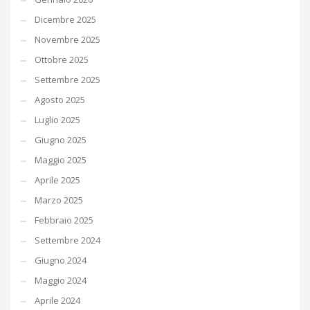
Dicembre 2025
Novembre 2025
Ottobre 2025
Settembre 2025
Agosto 2025
Luglio 2025
Giugno 2025
Maggio 2025
Aprile 2025
Marzo 2025
Febbraio 2025
Settembre 2024
Giugno 2024
Maggio 2024
Aprile 2024