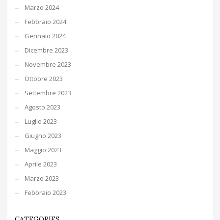
Marzo 2024
Febbraio 2024
Gennaio 2024
Dicembre 2023
Novembre 2023
Ottobre 2023
Settembre 2023
Agosto 2023
Luglio 2023
Giugno 2023
Maggio 2023
Aprile 2023
Marzo 2023
Febbraio 2023
CATEGORIES