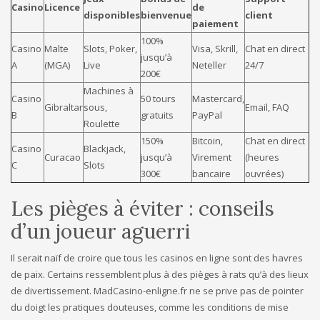
Casino
Licence
de
disponibles
bienvenue
client
paiement
100%
Casino
Malte
Slots, Poker,
Visa, Skrill,
Chat en direct
jusqu’à
A
(MGA)
Live
Neteller
24/7
200€
Machines à
Casino
50 tours
Mastercard,
Gibraltar
sous,
Email, FAQ
B
gratuits
PayPal
Roulette
150%
Bitcoin,
Chat en direct
Casino
Blackjack,
Curacao
jusqu’à
Virement
(heures
C
Slots
300€
bancaire
ouvrées)
Les pièges à éviter : conseils
d’un joueur aguerri
Il serait naïf de croire que tous les casinos en ligne sont des havres
de paix. Certains ressemblent plus à des pièges à rats qu’à des lieux
de divertissement. MadCasino-enligne.fr ne se prive pas de pointer
du doigt les pratiques douteuses, comme les conditions de mise