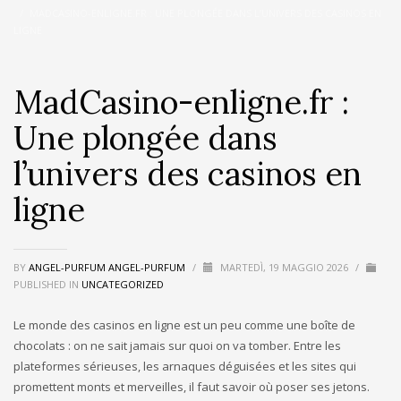
MADCASINO-ENLIGNE.FR : UNE PLONGÉE DANS L’UNIVERS DES CASINOS EN
LIGNE
MadCasino-enligne.fr :
Une plongée dans
l’univers des casinos en
ligne
BY
ANGEL-PURFUM ANGEL-PURFUM
/
MARTEDÌ, 19 MAGGIO 2026
/
PUBLISHED IN
UNCATEGORIZED
Le monde des casinos en ligne est un peu comme une boîte de
chocolats : on ne sait jamais sur quoi on va tomber. Entre les
plateformes sérieuses, les arnaques déguisées et les sites qui
promettent monts et merveilles, il faut savoir où poser ses jetons.