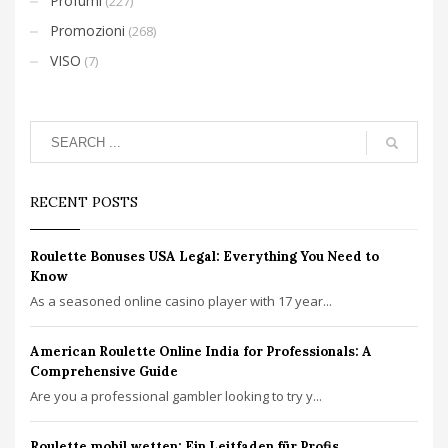
Profumi
(227)
Promozioni
(268)
VISO
(7)
RECENT POSTS
Roulette Bonuses USA Legal: Everything You Need to
Know
As a seasoned online casino player with 17 year...
American Roulette Online India for Professionals: A
Comprehensive Guide
Are you a professional gambler looking to try y...
Roulette mobil wetten: Ein Leitfaden für Profis