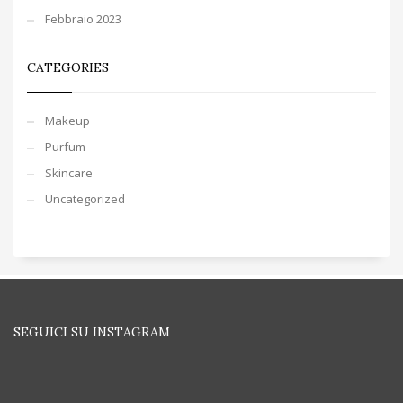
Febbraio 2023
CATEGORIES
Makeup
Purfum
Skincare
Uncategorized
SEGUICI SU INSTAGRAM