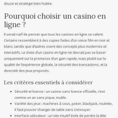
douce et stratégie bien huilée.
Pourquoi choisir un casino en
ligne ?
Il serait naïf de penser que tous les casinos en ligne se valent.
Certains ressemblent à des copies fades d’un vieux film en noir et
blanc, tandis que d’autres osent des concepts plus modernes et
interactifs. Le choix d’un casino en ligne ne devrait pas se baser
uniquement sur la promesse d’un gain rapide, mais plutôt sur la
qualité de l’expérience globale, la sécurité des transactions, et la
diversité des jeux proposés.
Les critères essentiels à considérer
Sécurité et licence : un casino sans licence officielle, c’est
comme un as sans pique, inutile.
Variété des jeux : machines à sous, poker, blackjack, roulette,
il faut pouvoir changer de table sans s’ennuyer.
Interface utilisateur : un site intuitif évite de perdre la tête