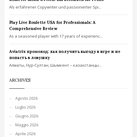
Als erfahrener Copywriter und passionierter Spi...
Play Live Roulette USA for Professionals: A
Comprehensive Review
As a seasoned player with 17 years of experienc...
Aviatrix промокод: как получить выгоду в игре и не
попасть в ловушку
Алматы, Нур-Султан, Шымкент – казахстанцы...
ARCHIVES
Agosto 2026
Luglio 2026
Giugno 2026
Maggio 2026
Aprile 2026