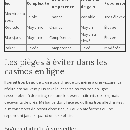
Chance vs
Potentiel
Jeu
Complexité
Popularité
Compétence
de gain
Machines à
Faible
Chance
Variable
Très élevée
sous
Roulette
Moyenne
Chance
Moyen
Élevée
Moyen à
Blackjack
Moyenne
Compétence
Élevée
élevé
Poker
Élevée
Compétence
Élevé
Modérée
Les pièges à éviter dans les
casinos en ligne
Il serait trop beau de croire que chaque clic mène à une victoire. La
réalité est souvent plus cruelle, et certains casinos en ligne
ressemblent à des mirages dans le désert : attirants de loin, mais
décevants de près. Méfiance donc face aux offres trop alléchantes,
aux conditions de retrait obscures, ou aux plateformes qui ne
répondent jamais quand on les sollicite.
Signes d’alerte à surveiller