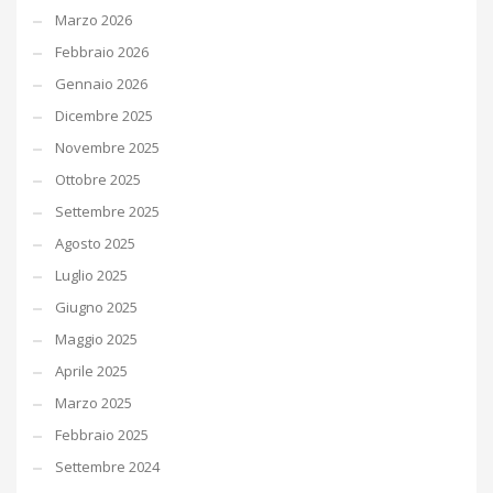
Marzo 2026
Febbraio 2026
Gennaio 2026
Dicembre 2025
Novembre 2025
Ottobre 2025
Settembre 2025
Agosto 2025
Luglio 2025
Giugno 2025
Maggio 2025
Aprile 2025
Marzo 2025
Febbraio 2025
Settembre 2024