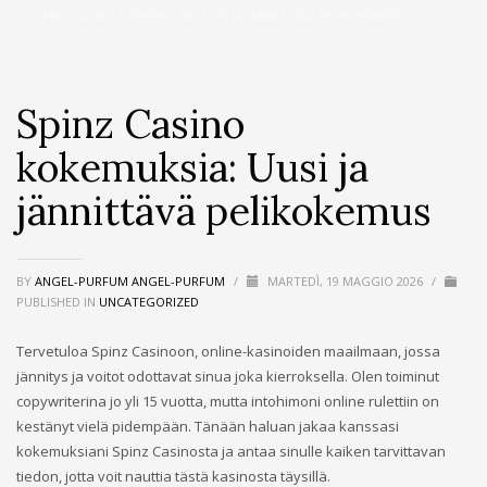
SPINZ CASINO KOKEMUKSIA: UUSI JA JÄNNITTÄVÄ PELIKOKEMUS
Spinz Casino
kokemuksia: Uusi ja
jännittävä pelikokemus
BY
ANGEL-PURFUM ANGEL-PURFUM
/
MARTEDÌ, 19 MAGGIO 2026
/
PUBLISHED IN
UNCATEGORIZED
Tervetuloa Spinz Casinoon, online-kasinoiden maailmaan, jossa
jännitys ja voitot odottavat sinua joka kierroksella. Olen toiminut
copywriterina jo yli 15 vuotta, mutta intohimoni online rulettiin on
kestänyt vielä pidempään. Tänään haluan jakaa kanssasi
kokemuksiani Spinz Casinosta ja antaa sinulle kaiken tarvittavan
tiedon, jotta voit nauttia tästä
kasinosta täysillä.