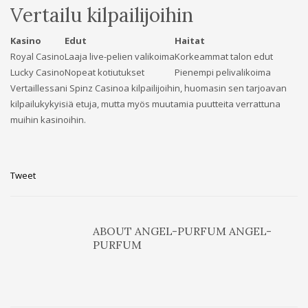
Vertailu kilpailijoihin
Kasino
Edut
Haitat
Royal Casino
Laaja live-pelien valikoima
Korkeammat talon edut
Lucky Casino
Nopeat kotiutukset
Pienempi pelivalikoima
Vertaillessani Spinz Casinoa kilpailijoihin, huomasin sen tarjoavan
kilpailukykyisiä etuja, mutta myös muutamia puutteita verrattuna
muihin kasinoihin.
Tweet
ABOUT
ANGEL-PURFUM ANGEL-
PURFUM