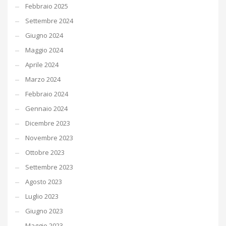
Febbraio 2025
Settembre 2024
Giugno 2024
Maggio 2024
Aprile 2024
Marzo 2024
Febbraio 2024
Gennaio 2024
Dicembre 2023
Novembre 2023
Ottobre 2023
Settembre 2023
Agosto 2023
Luglio 2023
Giugno 2023
Maggio 2023