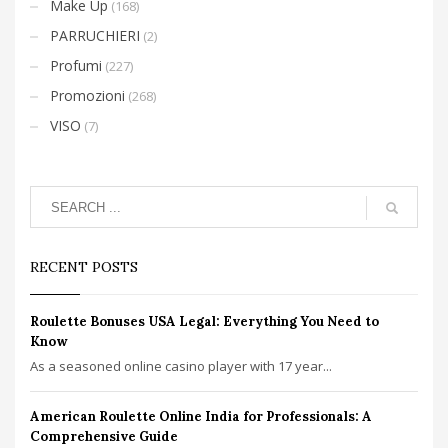
Make Up
(168)
PARRUCHIERI
(2)
Profumi
(227)
Promozioni
(268)
VISO
(7)
RECENT POSTS
Roulette Bonuses USA Legal: Everything You Need to
Know
As a seasoned online casino player with 17 year...
American Roulette Online India for Professionals: A
Comprehensive Guide