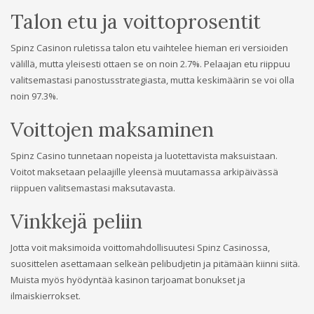
Talon etu ja voittoprosentit
Spinz Casinon ruletissa talon etu vaihtelee hieman eri versioiden
välillä, mutta yleisesti ottaen se on noin 2.7%. Pelaajan etu riippuu
valitsemastasi panostusstrategiasta, mutta keskimäärin se voi olla
noin 97.3%.
Voittojen maksaminen
Spinz Casino tunnetaan nopeista ja luotettavista maksuistaan.
Voitot maksetaan pelaajille yleensä muutamassa arkipäivässä
riippuen valitsemastasi maksutavasta.
Vinkkejä peliin
Jotta voit maksimoida voittomahdollisuutesi Spinz Casinossa,
suosittelen asettamaan selkeän pelibudjetin ja pitämään kiinni siitä.
Muista myös hyödyntää kasinon tarjoamat bonukset ja
ilmaiskierrokset.