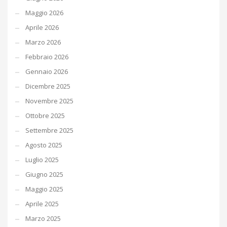
Maggio 2026
Aprile 2026
Marzo 2026
Febbraio 2026
Gennaio 2026
Dicembre 2025
Novembre 2025
Ottobre 2025
Settembre 2025
Agosto 2025
Luglio 2025
Giugno 2025
Maggio 2025
Aprile 2025
Marzo 2025