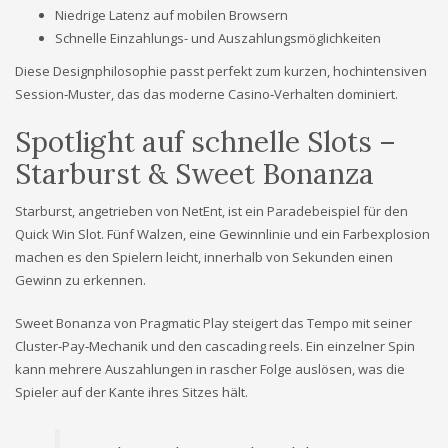
Niedrige Latenz auf mobilen Browsern
Schnelle Einzahlungs- und Auszahlungsmöglichkeiten
Diese Designphilosophie passt perfekt zum kurzen, hochintensiven
Session‑Muster, das das moderne Casino‑Verhalten dominiert.
Spotlight auf schnelle Slots –
Starburst & Sweet Bonanza
Starburst, angetrieben von NetEnt, ist ein Paradebeispiel für den
Quick Win Slot. Fünf Walzen, eine Gewinnlinie und ein Farbexplosion
machen es den Spielern leicht, innerhalb von Sekunden einen
Gewinn zu erkennen.
Sweet Bonanza von Pragmatic Play steigert das Tempo mit seiner
Cluster‑Pay‑Mechanik und den cascading reels. Ein einzelner Spin
kann mehrere Auszahlungen in rascher Folge auslösen, was die
Spieler auf der Kante ihres Sitzes hält.