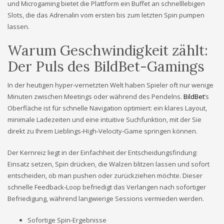
und Microgaming bietet die Plattform ein Buffet an schnelllebigen
Slots, die das Adrenalin vom ersten bis zum letzten Spin pumpen
lassen.
Warum Geschwindigkeit zählt:
Der Puls des BildBet-Gamings
In der heutigen hyper‑vernetzten Welt haben Spieler oft nur wenige
Minuten zwischen Meetings oder während des Pendelns.
BildBet
’s
Oberfläche ist für schnelle Navigation optimiert: ein klares Layout,
minimale Ladezeiten und eine intuitive Suchfunktion, mit der Sie
direkt zu Ihrem Lieblings‑High‑Velocity‑Game springen können.
Der Kernreiz liegt in der Einfachheit der Entscheidungsfindung:
Einsatz setzen, Spin drücken, die Walzen blitzen lassen und sofort
entscheiden, ob man pushen oder zurückziehen möchte. Dieser
schnelle Feedback‑Loop befriedigt das Verlangen nach sofortiger
Befriedigung, während langwierige Sessions vermieden werden.
Sofortige Spin-Ergebnisse