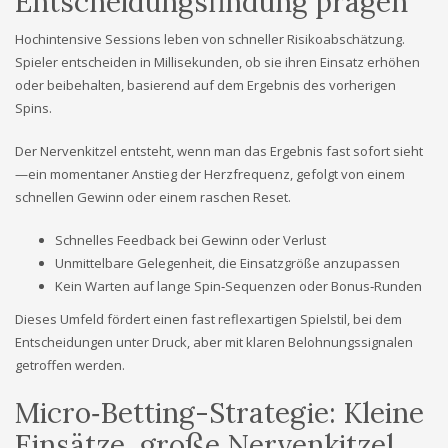
Entscheidungsfindung prägen
Hochintensive Sessions leben von schneller Risikoabschätzung.
Spieler entscheiden in Millisekunden, ob sie ihren Einsatz erhöhen
oder beibehalten, basierend auf dem Ergebnis des vorherigen
Spins.
Der Nervenkitzel entsteht, wenn man das Ergebnis fast sofort sieht
—ein momentaner Anstieg der Herzfrequenz, gefolgt von einem
schnellen Gewinn oder einem raschen Reset.
Schnelles Feedback bei Gewinn oder Verlust
Unmittelbare Gelegenheit, die Einsatzgröße anzupassen
Kein Warten auf lange Spin‑Sequenzen oder Bonus‑Runden
Dieses Umfeld fördert einen fast reflexartigen Spielstil, bei dem
Entscheidungen unter Druck, aber mit klaren Belohnungssignalen
getroffen werden.
Micro‑Betting-Strategie: Kleine
Einsätze, große Nervenkitzel