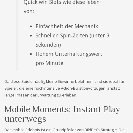
Quick win Slots wie diese leben
von:
Einfachheit der Mechanik
Schnellen Spin‑Zeiten (unter 3
Sekunden)
Hohem Unterhaltungswert
pro Minute
Da diese Spiele häufig kleine Gewinne belohnen, sind sie ideal für
Spieler, die eine hochintensive Action‑Burst bevorzugen, anstatt
lange Phasen der Erwartung zu erleben.
Mobile Moments: Instant Play
unterwegs
Das mobile Erlebnis ist ein Grundpfeiler von BildBet’s Strategie. Die