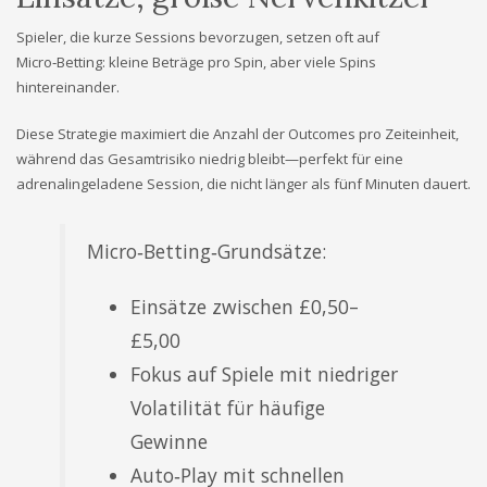
Spieler, die kurze Sessions bevorzugen, setzen oft auf
Micro‑Betting: kleine Beträge pro Spin, aber viele Spins
hintereinander.
Diese Strategie maximiert die Anzahl der Outcomes pro Zeiteinheit,
während das Gesamtrisiko niedrig bleibt—perfekt für eine
adrenalingeladene Session, die nicht länger als fünf Minuten dauert.
Micro‑Betting‑Grundsätze:
Einsätze zwischen £0,50–
£5,00
Fokus auf Spiele mit niedriger
Volatilität für häufige
Gewinne
Auto‑Play mit schnellen