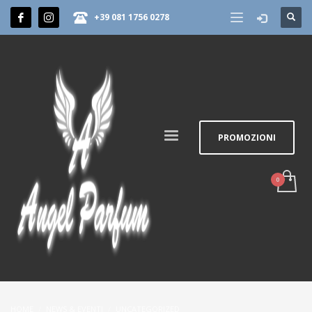
+39 081 1756 0278
PROMOZIONI
HOME
NEWS & EVENTI
UNCATEGORIZED