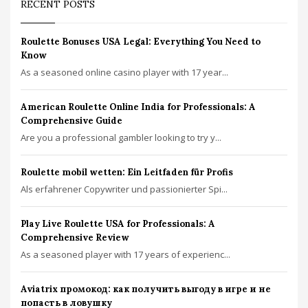
RECENT POSTS
Roulette Bonuses USA Legal: Everything You Need to
Know
As a seasoned online casino player with 17 year...
American Roulette Online India for Professionals: A
Comprehensive Guide
Are you a professional gambler looking to try y...
Roulette mobil wetten: Ein Leitfaden für Profis
Als erfahrener Copywriter und passionierter Spi...
Play Live Roulette USA for Professionals: A
Comprehensive Review
As a seasoned player with 17 years of experienc...
Aviatrix промокод: как получить выгоду в игре и не
попасть в ловушку