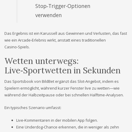
Stop‑Trigger-Optionen
verwenden
Das Ergebnis ist ein Karussell aus Gewinnen und Verlusten, das fast
wie ein Arcade‑Erlebnis wirkt, anstatt eines traditionellen
Casino‑Spiels.
Wetten unterwegs:
Live‑Sportwetten in Sekunden
Das Sportsbook von BildBet ergänzt das Slot‑Angebot, indem es
Spielern ermöglicht, während kurzer Fenster live zu wetten—wie
während der Halbzeitpause oder bei schnellen Halftime-Analysen.
Ein typisches Szenario umfasst:
Live‑Kommentaren in der mobilen App folgen.
Eine Underdog‑Chance erkennen, die in weniger als zehn