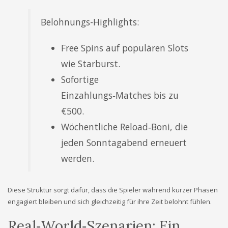
Belohnungs-Highlights:
Free Spins auf populären Slots
wie Starburst.
Sofortige
Einzahlungs‑Matches bis zu
€500.
Wöchentliche Reload‑Boni, die
jeden Sonntagabend erneuert
werden.
Diese Struktur sorgt dafür, dass die Spieler während kurzer Phasen
engagiert bleiben und sich gleichzeitig für ihre Zeit belohnt fühlen.
Real‑World‑Szenarien: Ein