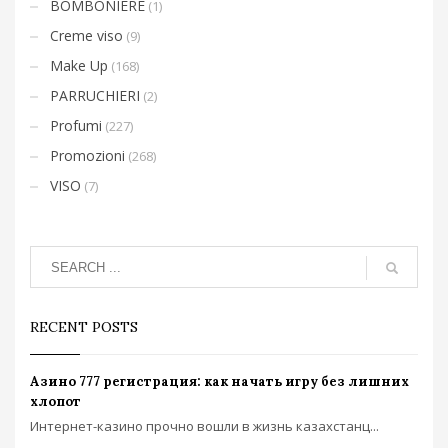
BOMBONIERE
(1)
Creme viso
(9)
Make Up
(168)
PARRUCHIERI
(2)
Profumi
(227)
Promozioni
(268)
VISO
(7)
RECENT POSTS
Азино 777 регистрация: как начать игру без лишних
хлопот
Интернет-казино прочно вошли в жизнь казахстанц...