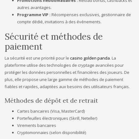
Promotions hebdomadaires :
Reload bonus, cashbacks et
autres avantages.
Programme VIP :
Récompenses exclusives, gestionnaire de
compte dédié, invitations à des événements.
Sécurité et méthodes de
paiement
La sécurité est une priorité pour le
casino golden panda
. La
plateforme utilise des technologies de cryptage avancées pour
protéger les données personnelles et financières des joueurs. De
plus, elle propose une large gamme de méthodes de paiement
fiables et rapides, adaptées aux besoins des utilisateurs français.
Méthodes de dépôt et de retrait
Cartes bancaires (Visa, MasterCard)
Portefeuilles électroniques (Skrill, Neteller)
Virements bancaires
Cryptomonnaies (selon disponibilité)