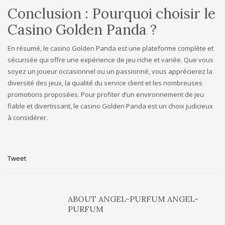
Conclusion : Pourquoi choisir le
Casino Golden Panda ?
En résumé, le casino Golden Panda est une plateforme complète et
sécurisée qui offre une expérience de jeu riche et variée. Que vous
soyez un joueur occasionnel ou un passionné, vous apprécierez la
diversité des jeux, la qualité du service client et les nombreuses
promotions proposées. Pour profiter d’un environnement de jeu
fiable et divertissant, le casino Golden Panda est un choix judicieux
à considérer.
Tweet
ABOUT
ANGEL-PURFUM ANGEL-
PURFUM