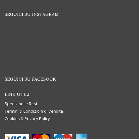
SEGUICI SU INSTAGRAM
SEGUICI SU FACEBOOK
LINK UTILI
Spedizioni e Resi
Termini & Condizioni di Vendita
Cookies & Privacy Policy