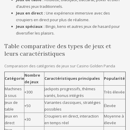
d’autres jeux traditionnels.
Jeux en direct :
Une expérience immersive avec des
croupiers en direct pour plus de réalisme.
Jeux spéciaux :
Bingo, keno et autres jeux de hasard pour
diversifier les plaisirs.
Table comparative des types de jeux et
leurs caractéristiques
Comparaison des catégories de jeux sur Casino Golden Panda
Nombre
Catégorie
Caractéristiques principales
Popularité
de jeux
Machines
Jackpots progressifs, thèmes
+300
Très élevée
à sous
variés, bonus intégrés
Jeux de
Variantes classiques, stratégies
+50
Élevée
table
possibles
Jeux en
Croupiers en direct, interaction
Moyenne à
+30
direct
en temps réel
élevée
Jeux