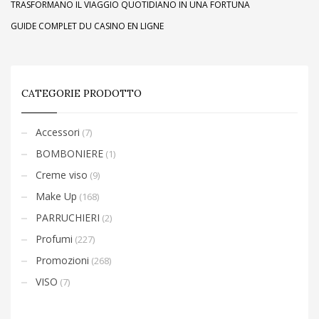
TRASFORMANO IL VIAGGIO QUOTIDIANO IN UNA FORTUNA
GUIDE COMPLET DU CASINO EN LIGNE
CATEGORIE PRODOTTO
Accessori
(7)
BOMBONIERE
(1)
Creme viso
(9)
Make Up
(168)
PARRUCHIERI
(2)
Profumi
(227)
Promozioni
(268)
VISO
(7)