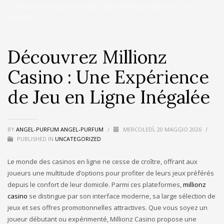
DÉCOUVREZ MILLIONZ CASINO : UNE EXPÉRIENCE DE JEU EN LIGNE
INÉGALÉE
Découvrez Millionz
Casino : Une Expérience
de Jeu en Ligne Inégalée
BY
ANGEL-PURFUM ANGEL-PURFUM
/
MERCOLEDÌ, 20 MAGGIO 2026
/
PUBLISHED IN
UNCATEGORIZED
Le monde des casinos en ligne ne cesse de croître, offrant aux
joueurs une multitude d’options pour profiter de leurs jeux préférés
depuis le confort de leur domicile. Parmi ces plateformes,
millionz
casino
se distingue par son interface moderne, sa large sélection de
jeux et ses offres promotionnelles attractives. Que vous soyez un
joueur débutant ou expérimenté, Millionz Casino propose une