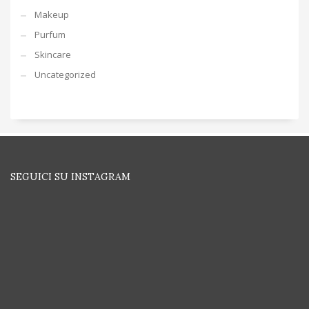
Makeup
Purfum
Skincare
Uncategorized
SEGUICI SU INSTAGRAM