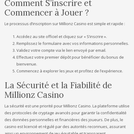
Comment S’inscrire et
Commencer à Jouer ?
Le processus d’inscription sur Millionz Casino est simple et rapide :
Accédez au site officiel et cliquez sur « S’inscrire ».
Remplissez le formulaire avec vos informations personnelles.
Validez votre compte via le lien envoyé par email.
Effectuez votre premier dépôt pour bénéficier du bonus de
bienvenue.
Commencez à explorer les jeux et profitez de l’expérience.
La Sécurité et la Fiabilité de
Millionz Casino
La sécurité est une priorité pour Millionz Casino. La plateforme utilise
des protocoles de cryptage avancés pour garantir la confidentialité
des données personnelles et financières des joueurs. De plus, le
casino est licencié et régulé par des autorités reconnues, assurant
ainsi un environnement de jeu équitable et transparent.