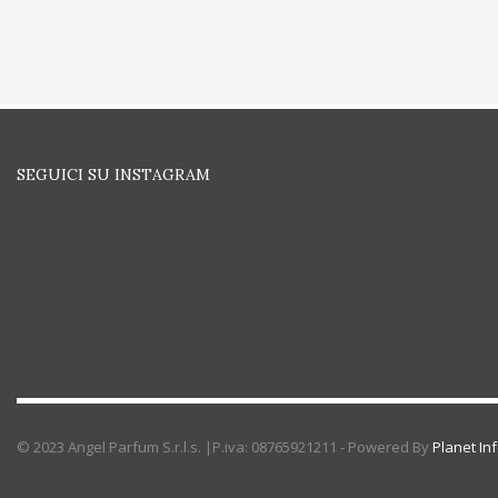
SEGUICI SU INSTAGRAM
© 2023 Angel Parfum S.r.l.s. |P.iva: 08765921211 - Powered By
Planet In