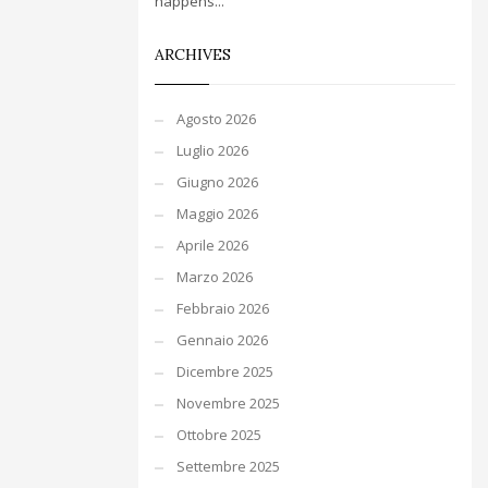
happens...
ARCHIVES
Agosto 2026
Luglio 2026
Giugno 2026
Maggio 2026
Aprile 2026
Marzo 2026
Febbraio 2026
Gennaio 2026
Dicembre 2025
Novembre 2025
Ottobre 2025
Settembre 2025