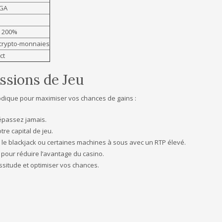
MGA
à 200%
, crypto-monnaies
ct
ssions de Jeu
hodique pour maximiser vos chances de gains :
dépassez jamais.
re capital de jeu.
le blackjack ou certaines machines à sous avec un RTP élevé.
 pour réduire l’avantage du casino.
assitude et optimiser vos chances.