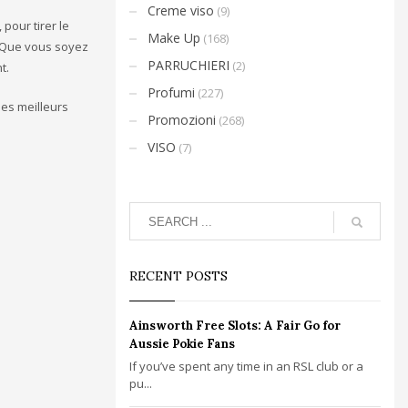
Creme viso
(9)
pour tirer le
Make Up
(168)
. Que vous soyez
PARRUCHIERI
(2)
t.
Profumi
(227)
des meilleurs
Promozioni
(268)
VISO
(7)
RECENT POSTS
Ainsworth Free Slots: A Fair Go for
Aussie Pokie Fans
If you’ve spent any time in an RSL club or a
pu...