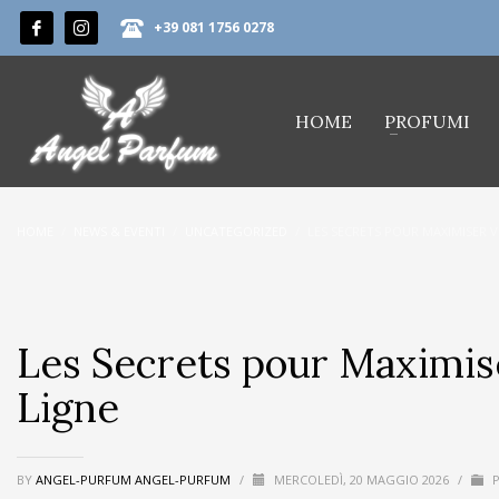
+39 081 1756 0278
HOME
PROFUMI
HOME
NEWS & EVENTI
UNCATEGORIZED
LES SECRETS POUR MAXIMISER V
Les Secrets pour Maximise
Ligne
BY
ANGEL-PURFUM ANGEL-PURFUM
/
MERCOLEDÌ, 20 MAGGIO 2026
/
P