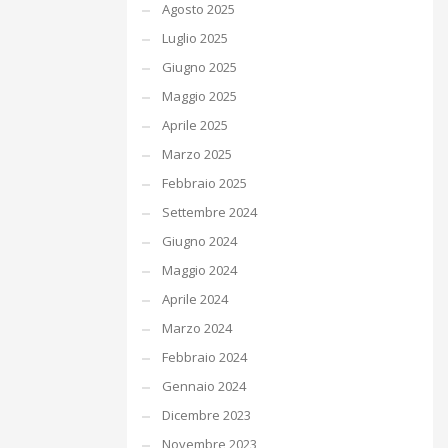
Agosto 2025
Luglio 2025
Giugno 2025
Maggio 2025
Aprile 2025
Marzo 2025
Febbraio 2025
Settembre 2024
Giugno 2024
Maggio 2024
Aprile 2024
Marzo 2024
Febbraio 2024
Gennaio 2024
Dicembre 2023
Novembre 2023