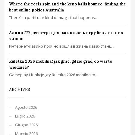
Where the reels spin and the keno balls bounce: finding the
best online pokies Australia
There’s a particular kind of magic that happens...
Азино 777 регистрация: как начать игру без лишних
хлопот
Интернет-казино прочно вошли в жизнь казахстанц...
Ruletka 2026 mobilna: jak grać, gdzie grać, co warto
wiedzieć?
Gameplay i funkcje gry Ruletka 2026 mobilna to ...
ARCHIVES
Agosto 2026
Luglio 2026
Giugno 2026
Maggio 2026