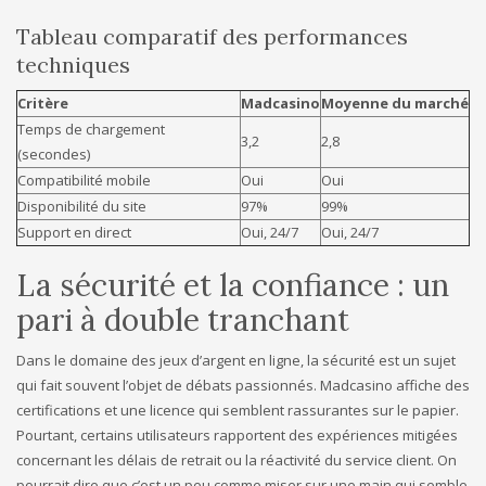
Tableau comparatif des performances
techniques
Critère
Madcasino
Moyenne du marché
Temps de chargement
3,2
2,8
(secondes)
Compatibilité mobile
Oui
Oui
Disponibilité du site
97%
99%
Support en direct
Oui, 24/7
Oui, 24/7
La sécurité et la confiance : un
pari à double tranchant
Dans le domaine des jeux d’argent en ligne, la sécurité est un sujet
qui fait souvent l’objet de débats passionnés. Madcasino affiche des
certifications et une licence qui semblent rassurantes sur le papier.
Pourtant, certains utilisateurs rapportent des expériences mitigées
concernant les délais de retrait ou la réactivité du service client. On
pourrait dire que c’est un peu comme miser sur une main qui semble