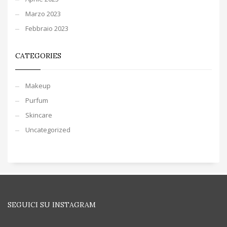
Marzo 2023
Febbraio 2023
CATEGORIES
Makeup
Purfum
Skincare
Uncategorized
SEGUICI SU INSTAGRAM