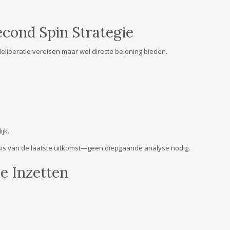
econd Spin Strategie
eliberatie vereisen maar wel directe beloning bieden.
jk.
is van de laatste uitkomst—geen diepgaande analyse nodig.
e Inzetten