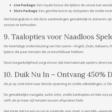
Live Package:
Een royale bonus die tijdens de sessie kan worde
Slots Package:
Een gerichte boost op slotspelen die snelle inzetc
Het belangrijkste is dat deze aanbiedingen gemakkelijk te activeren z
sessies te behouden.
9. Taalopties voor Naadloos Spel
De meertalige ondersteuning van het casino—Engels, Duits, Italiaans,
tijdens die paar minuten die ze beschikbaar hebben.
Deze toegankelijkheid zorgt ervoor dat internationale spelers direct e
10. Duik Nu In – Ontvang 450% 
Als je op zoek bent naar directe spanning en snelle uitbetalingen, is Slo
De gemakkelijke navigatie, turbo slots, snelle bankopties en bite‑s
zelfs als je maar vijf minuten tussen afspraken hebt.
Het enige dat tussen jou en je volgende spin staat, is een klik—waaro