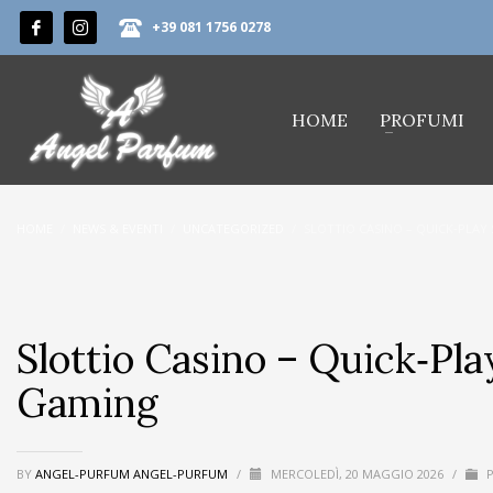
+39 081 1756 0278
HOME
PROFUMI
HOME
NEWS & EVENTI
UNCATEGORIZED
SLOTTIO CASINO – QUICK‑PLAY
Slottio Casino – Quick‑Pla
Gaming
BY
ANGEL-PURFUM ANGEL-PURFUM
/
MERCOLEDÌ, 20 MAGGIO 2026
/
P