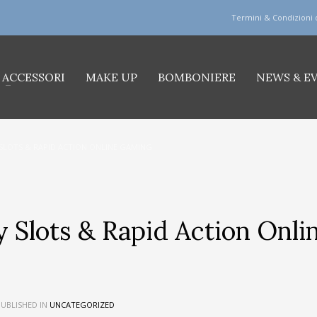
Termini & Condizioni 
ACCESSORI
MAKE UP
BOMBONIERE
NEWS & E
 SLOTS & RAPID ACTION ONLINE GAMING
y Slots & Rapid Action Onli
UBLISHED IN
UNCATEGORIZED