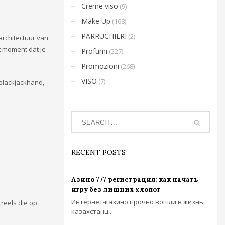
Creme viso
(9)
Make Up
(168)
PARRUCHIERI
(2)
architectuur van
et moment dat je
Profumi
(227)
Promozioni
(268)
VISO
(7)
 blackjackhand,
RECENT POSTS
Азино 777 регистрация: как начать
игру без лишних хлопот
Интернет-казино прочно вошли в жизнь
reels die op
казахстанц...