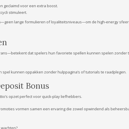
n geclaimd voor een extra boost.
ycli stimuleert.
ijn—geen lange formulieren of loyaliteitsniveaus—om de high‑energy sfeer
en
 Frans—betekent dat spelers hun favoriete spellen kunnen spelen zonder 
en spel kunnen oppakken zonder hulppagina’s of tutorials te raadplegen.
Deposit Bonus
ttio’s opzet perfect voor quick‑play liefhebbers.
ize promoties vormen samen een ervaring die zowel opwindend als beheers
m wachten?