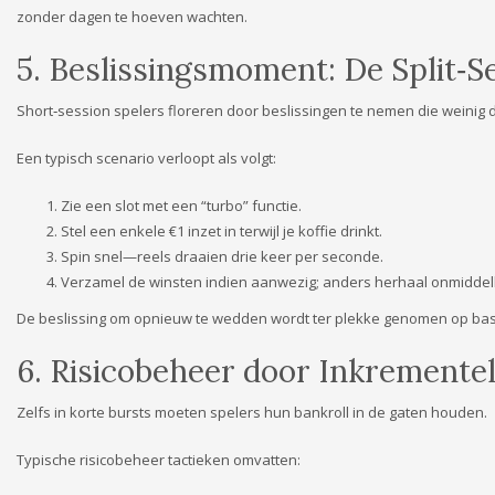
zonder dagen te hoeven wachten.
5. Beslissingsmoment: De Split‑S
Short‑session spelers floreren door beslissingen te nemen die weinig d
Een typisch scenario verloopt als volgt:
Zie een slot met een “turbo” functie.
Stel een enkele €1 inzet in terwijl je koffie drinkt.
Spin snel—reels draaien drie keer per seconde.
Verzamel de winsten indien aanwezig; anders herhaal onmiddelli
De beslissing om opnieuw te wedden wordt ter plekke genomen op bas
6. Risicobeheer door Inkrementel
Zelfs in korte bursts moeten spelers hun bankroll in de gaten houden.
Typische risicobeheer tactieken omvatten: