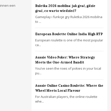
 binnen een
Ruletka 2026 mobilna: jak grać, gdzie
grać, co warto wiedzieć?
Gameplay i funkcje gry Ruletka 2026 mobilna
to ...
European Roulette Online India High RTP
European roulette is one of the most popular
ca...
Aussie Video Poker: Where Strategy
Meets the One-Armed Bandit
You’ve seen the rows of pokies in your local
pu...
Aussie Online Casino Roulette: Where the
Wheel Meets Local Flavour
For Australian players, the online roulette
whe...