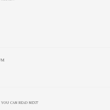
UM
 YOU CAN READ NEXT