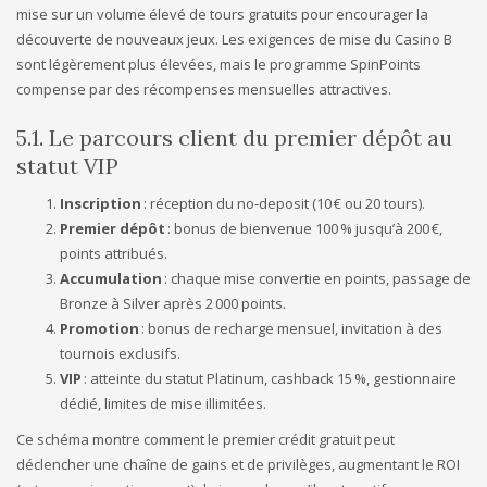
mise sur un volume élevé de tours gratuits pour encourager la
découverte de nouveaux jeux. Les exigences de mise du Casino B
sont légèrement plus élevées, mais le programme SpinPoints
compense par des récompenses mensuelles attractives.
5.1. Le parcours client du premier dépôt au
statut VIP
Inscription
: réception du no‑deposit (10 € ou 20 tours).
Premier dépôt
: bonus de bienvenue 100 % jusqu’à 200 €,
points attribués.
Accumulation
: chaque mise convertie en points, passage de
Bronze à Silver après 2 000 points.
Promotion
: bonus de recharge mensuel, invitation à des
tournois exclusifs.
VIP
: atteinte du statut Platinum, cashback 15 %, gestionnaire
dédié, limites de mise illimitées.
Ce schéma montre comment le premier crédit gratuit peut
déclencher une chaîne de gains et de privilèges, augmentant le ROI