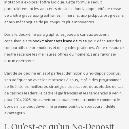
incitation à explorer l’offre ludique. Cette formule séduit
particulièrement les amateurs de slots, dont la popularité ne cesse
de croître grâce aux graphismes immersifs, aux jackpots progressifs
et aux mécaniques de jeu toujours plus innovantes.
Dans le deuxième paragraphe, les joueurs curieux peuvent
consulter le site
bookmaker sans limite de mise
pour découvrir des
comparatifs de promotions et des guides pratiques. Cette ressource
neutre recense les meilleures offres du moment, sans favoriser
aucun opérateur.
L’article se décline en sept parties : définition du no‑deposit bonus,
son adéquation avec les machines à sous, le rôle des programmes
de fidélité, les meilleures stratégies d’utilisation, deux études de cas
de casinos leaders, le cadre légal français et les tendances à venir
pour 2024‑2025. Nous mettrons notamment en lumière comment le
bonus initial peut devenir le premier point d’un parcours fidélité
avantageux.
1. Qu’est‑ce qu’un No‑Deposit