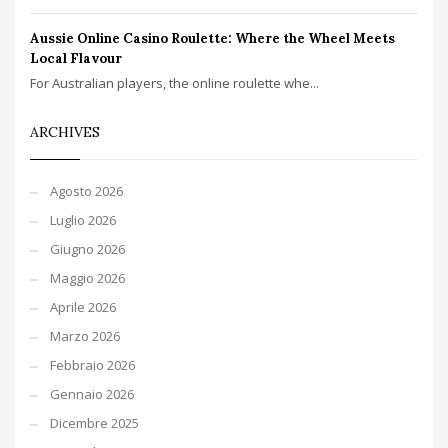
Aussie Online Casino Roulette: Where the Wheel Meets
Local Flavour
For Australian players, the online roulette whe...
ARCHIVES
Agosto 2026
Luglio 2026
Giugno 2026
Maggio 2026
Aprile 2026
Marzo 2026
Febbraio 2026
Gennaio 2026
Dicembre 2025