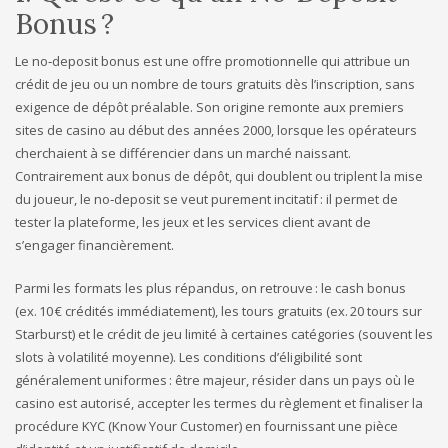
Bonus ?
Le no‑deposit bonus est une offre promotionnelle qui attribue un
crédit de jeu ou un nombre de tours gratuits dès l’inscription, sans
exigence de dépôt préalable. Son origine remonte aux premiers
sites de casino au début des années 2000, lorsque les opérateurs
cherchaient à se différencier dans un marché naissant.
Contrairement aux bonus de dépôt, qui doublent ou triplent la mise
du joueur, le no‑deposit se veut purement incitatif : il permet de
tester la plateforme, les jeux et les services client avant de
s’engager financièrement.
Parmi les formats les plus répandus, on retrouve : le cash bonus
(ex. 10 € crédités immédiatement), les tours gratuits (ex. 20 tours sur
Starburst) et le crédit de jeu limité à certaines catégories (souvent les
slots à volatilité moyenne). Les conditions d’éligibilité sont
généralement uniformes : être majeur, résider dans un pays où le
casino est autorisé, accepter les termes du règlement et finaliser la
procédure KYC (Know Your Customer) en fournissant une pièce