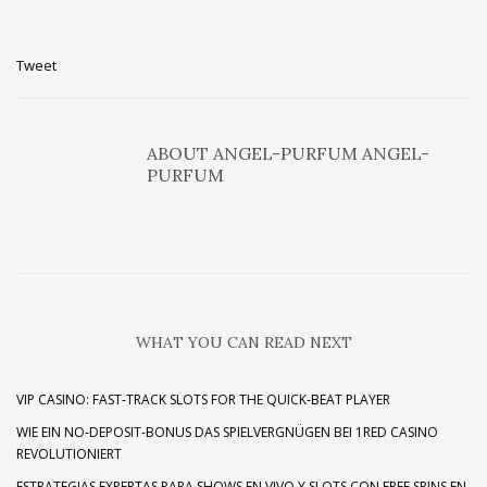
Tweet
ABOUT
ANGEL-PURFUM ANGEL-
PURFUM
WHAT YOU CAN READ NEXT
VIP CASINO: FAST‑TRACK SLOTS FOR THE QUICK‑BEAT PLAYER
WIE EIN NO‑DEPOSIT‑BONUS DAS SPIELVERGNÜGEN BEI 1RED CASINO
REVOLUTIONIERT
ESTRATEGIAS EXPERTAS PARA SHOWS EN VIVO Y SLOTS CON FREE SPINS EN