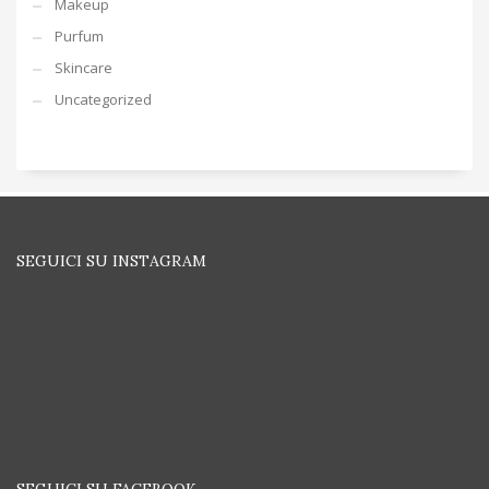
Makeup
Purfum
Skincare
Uncategorized
SEGUICI SU INSTAGRAM