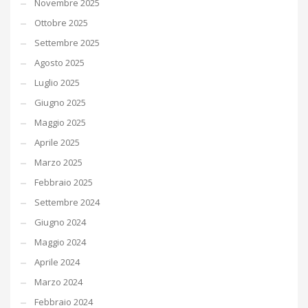
Novembre 2025
Ottobre 2025
Settembre 2025
Agosto 2025
Luglio 2025
Giugno 2025
Maggio 2025
Aprile 2025
Marzo 2025
Febbraio 2025
Settembre 2024
Giugno 2024
Maggio 2024
Aprile 2024
Marzo 2024
Febbraio 2024