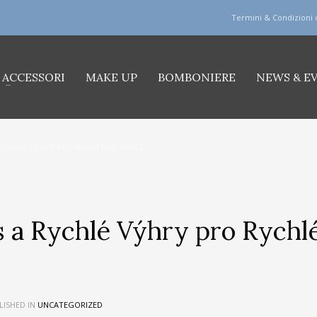
Termini & Condizioni 
ACCESSORI
MAKE UP
BOMBONIERE
NEWS & E
A RYCHLÉ VÝHRY PRO RYCHLÉHO HRÁČE
s a Rychlé Výhry pro Rychl
LISHED IN
UNCATEGORIZED