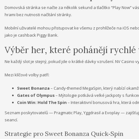
Domovská stránka se načte za několik sekund a tlačítko “Play Now” v
hrami bez nutnosti načítání stránky.
Mobilní uživatelé mohou přistupovat ke všemu z prohlížeče na iOS nebo
jako je cashback Piggy Bank.
Výběr her, které pohánějí rychlé
Ne každý slot je stejný, pokud jde o krátké dávky vzrušení. NV Casino vyb
Mezi klíčové volby patří:
Sweet Bonanza
– Candy‑themed MegaSpin, který nabízí okamžit
Gates of Olympus
– Mýtologie potkává velké jackpoty s funkcem
Coin Win: Hold The Spin
– Interaktivní bonusová hra, která od
Seznam poskytovatelů — Pragmatic Play, Yggdrasil a Evoplay — zajišťuje
seancí.
Strategie pro Sweet Bonanza Quick‑Spin