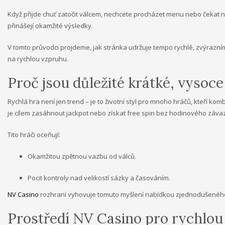
Když přijde chuť zatočit válcem, nechcete procházet menu nebo čekat n
přinášejí okamžité výsledky.
V tomto průvodci projdeme, jak stránka udržuje tempo rychlé, zvýrazníme 
na rychlou vzpruhu.
Proč jsou důležité krátké, vysoce
Rychlá hra není jen trend – je to životní styl pro mnoho hráčů, kteří ko
je cílem zasáhnout jackpot nebo získat free spin bez hodinového záva
Tito hráči oceňují:
Okamžitou zpětnou vazbu od válců.
Pocit kontroly nad velikostí sázky a časováním.
NV Casino
rozhraní vyhovuje tomuto myšlení nabídkou zjednodušeného
Prostředí NV Casino pro rychlou