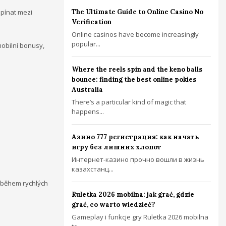
pínat mezi
The Ultimate Guide to Online Casino No
Verification
Online casinos have become increasingly
popular...
mobilní bonusy,
Where the reels spin and the keno balls
bounce: finding the best online pokies
Australia
There’s a particular kind of magic that
happens...
Азино 777 регистрация: как начать
игру без лишних хлопот
Интернет-казино прочно вошли в жизнь
казахстанц...
í během rychlých
Ruletka 2026 mobilna: jak grać, gdzie
grać, co warto wiedzieć?
Gameplay i funkcje gry Ruletka 2026 mobilna