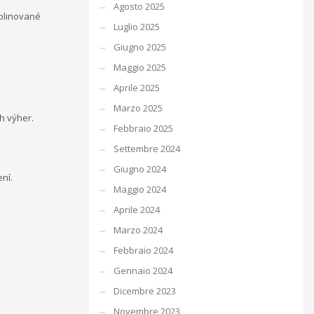
Agosto 2025
iplinované
Luglio 2025
Giugno 2025
Maggio 2025
Aprile 2025
Marzo 2025
h výher.
Febbraio 2025
Settembre 2024
Giugno 2024
ní.
Maggio 2024
Aprile 2024
Marzo 2024
Febbraio 2024
Gennaio 2024
Dicembre 2023
Novembre 2023