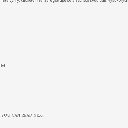
žité výhry. Klikněte níže, zaregistrujte se a začněte svou další vysokorych
UM
 YOU CAN READ NEXT