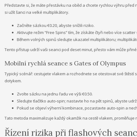
Představte si, že máte přestávku na oběd a chcete rychlou výhru před
si užít šanci na velké multiplikátory.
Začněte sázkou €0.20, abyste snížili riziko.
Aktivujte režim “Free Spins” tím, že získáte čtyři nebo více scatte
Během volných spinů sledujte ukazatel multiplikátoru; multipliká
Tento přístup udrží vaši seanci pod deset minut, přesto vám může přinés
Mobilní rychlá seance s Gates of Olympus
Typický scénář: cestujete vlakem a rozhodnete se otestovat své štěstí
dotykem.
Zvolte sázku na jednu řadu ve výši €0.50.
Sledujte tlačítko auto‑spin; nastavte ho na pět spinů, abyste udrž
Pokud se objeví výherní kombinace, pozastavte auto‑spin a ne
Tato metoda maximalizuje každý okamžik na cestě vlakem, proměňuje nea
Řízení rizika při flashových sean