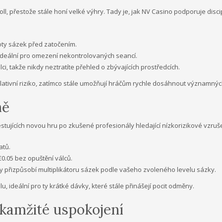
oll, přestože stále honí velké výhry. Tady je, jak NV Casino podporuje disc
oty sázek před zatočením.
ideální pro omezení nekontrolovaných seancí.
i, takže nikdy neztratíte přehled o zbývajících prostředcích.
lativní riziko, zatímco stále umožňují hráčům rychle dosáhnout významnýc
mě
stujících novou hru po zkušené profesionály hledající nízkorizikové vzruše
atů.
0.05 bez opuštění válců.
 přizpůsobí multiplikátoru sázek podle vašeho zvoleného levelu sázky.
u, ideální pro ty krátké dávky, které stále přinášejí pocit odměny.
okamžité uspokojení