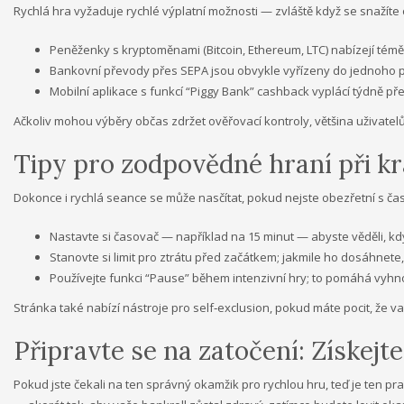
Rychlá hra vyžaduje rychlé výplatní možnosti — zvláště když se snažíte 
Peněženky s kryptoměnami (Bitcoin, Ethereum, LTC) nabízejí témě
Bankovní převody přes SEPA jsou obvykle vyřízeny do jednoho p
Mobilní aplikace s funkcí “Piggy Bank” cashback vyplácí týdně př
Ačkoliv mohou výběry občas zdržet ověřovací kontroly, většina uživatelů
Tipy pro zodpovědné hraní při k
Dokonce i rychlá seance se může nasčítat, pokud nejste obezřetní s čas
Nastavte si časovač — například na 15 minut — abyste věděli, kd
Stanovte si limit pro ztrátu před začátkem; jakmile ho dosáhnete
Používejte funkci “Pause” během intenzivní hry; to pomáhá vyhn
Stránka také nabízí nástroje pro self‑exclusion, pokud máte pocit, že v
Připravte se na zatočení: Získejt
Pokud jste čekali na ten správný okamžik pro rychlou hru, teď je ten p