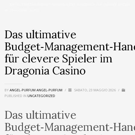
DAS ULTIMATIVE BUDGET‑MANAGEMENT‑HANDBUCH FÜR CLEVERE SPIELER
IM DRAGONIA CASINO
Das ultimative
Budget‑Management‑Han
für clevere Spieler im
Dragonia Casino
BY
ANGEL-PURFUM ANGEL-PURFUM
/
SABATO, 23 MAGGIO 2026
/
PUBLISHED IN
UNCATEGORIZED
Das ultimative
Budget‑Management‑Han