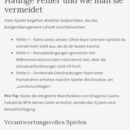
Häufige Fehler und wie man sie
vermeidet
Viele Spieler begehen ähnliche Stolperfallen, die das
Budget‑Management schnell zunichtemachen.
Fehler 1 – Keine Limits setzen: Ohne klare Grenzen sprichst du
schnell mehr Geld aus, als du dir leisten kannst.
Fehler 2 – Bonusbedingungen ignorieren: Der
Willkommensbonus kann verlockend sein, aber die
Umsatzanforderungen sind oft hoch.
Fehler 3 – Emotionale Entscheidungen: Nach einer
Pechsträhne erhöhen manche Spieler die Einsätze, um
„zurückzuschlagen“.
Pro Tip:
Nutze die integrierte Warnfunktion von Dragonia Casino.
Sobald du 80 % deines Limits erreichst, sendet das System eine
Benachrichtigung.
Verantwortungsvolles Spielen