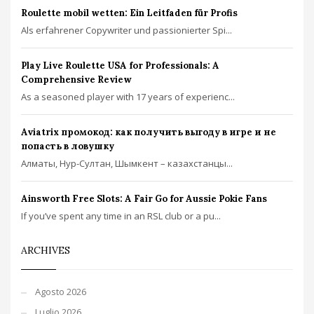
Roulette mobil wetten: Ein Leitfaden für Profis
Als erfahrener Copywriter und passionierter Spi...
Play Live Roulette USA for Professionals: A
Comprehensive Review
As a seasoned player with 17 years of experienc...
Aviatrix промокод: как получить выгоду в игре и не
попасть в ловушку
Алматы, Нур-Султан, Шымкент – казахстанцы...
Ainsworth Free Slots: A Fair Go for Aussie Pokie Fans
If you’ve spent any time in an RSL club or a pu...
ARCHIVES
Agosto 2026
Luglio 2026