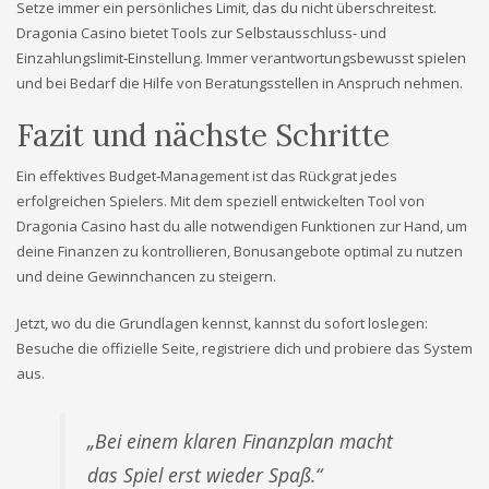
Setze immer ein persönliches Limit, das du nicht überschreitest.
Dragonia Casino bietet Tools zur Selbstausschluss‑ und
Einzahlungslimit‑Einstellung. Immer verantwortungsbewusst spielen
und bei Bedarf die Hilfe von Beratungsstellen in Anspruch nehmen.
Fazit und nächste Schritte
Ein effektives Budget‑Management ist das Rückgrat jedes
erfolgreichen Spielers. Mit dem speziell entwickelten Tool von
Dragonia Casino hast du alle notwendigen Funktionen zur Hand, um
deine Finanzen zu kontrollieren, Bonusangebote optimal zu nutzen
und deine Gewinnchancen zu steigern.
Jetzt, wo du die Grundlagen kennst, kannst du sofort loslegen:
Besuche die offizielle Seite, registriere dich und probiere das System
aus.
„Bei einem klaren Finanzplan macht
das Spiel erst wieder Spaß.“