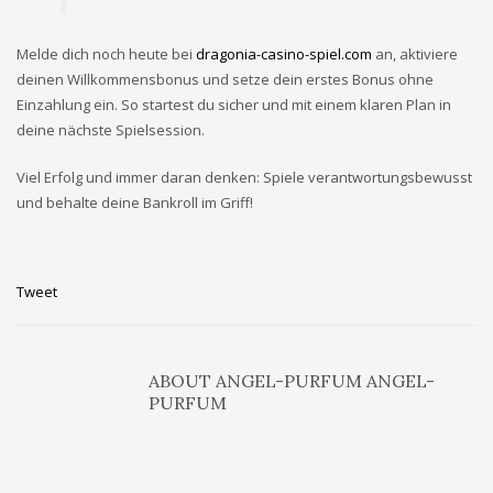
Melde dich noch heute bei
dragonia-casino-spiel.com
an, aktiviere
deinen Willkommensbonus und setze dein erstes Bonus ohne
Einzahlung ein. So startest du sicher und mit einem klaren Plan in
deine nächste Spielsession.
Viel Erfolg und immer daran denken: Spiele verantwortungsbewusst
und behalte deine Bankroll im Griff!
Tweet
ABOUT
ANGEL-PURFUM ANGEL-
PURFUM