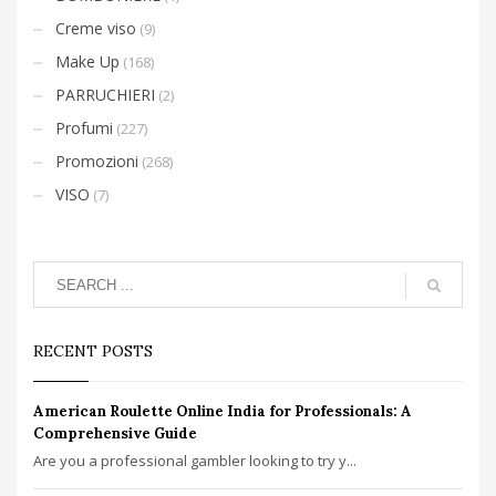
Creme viso
(9)
Make Up
(168)
PARRUCHIERI
(2)
Profumi
(227)
Promozioni
(268)
VISO
(7)
RECENT POSTS
American Roulette Online India for Professionals: A
Comprehensive Guide
Are you a professional gambler looking to try y...