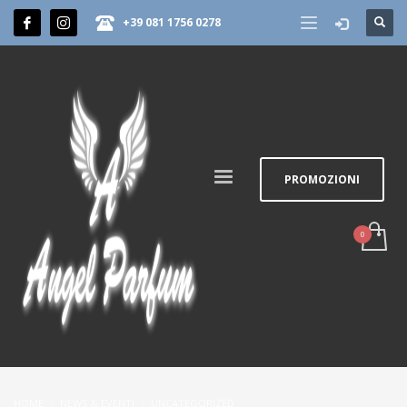
+39 081 1756 0278
PROMOZIONI
HOME
NEWS & EVENTI
UNCATEGORIZED