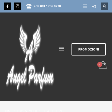
+39 081 1756 0278
PROMOZIONI
HOME
NEWS & EVENTI
UNCATEGORIZED