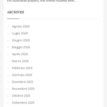
For Australian players, the online roulette whe...
ARCHIVES
Agosto 2026
Luglio 2026
Giugno 2026
Maggio 2026
Aprile 2026
Marzo 2026
Febbraio 2026
Gennaio 2026
Dicembre 2025
Novembre 2025
Ottobre 2025
Settembre 2025