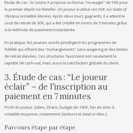
Étude de cas : le casino X propose un bonus “no‑wager” de 50 € pour
le premier dépôt via Neteller. Un joueur a utilisé ces 50 € sur
Gates of
Olympus
(volatilité élevée). Après deux tours gagnants, il a atteint le
seuil de retrait de 30 €, qui a été crédité en moins de 5 minutes grâce
à la méthode de paiement instantanée.
En pratique, les joueurs avisés privilégient les programmes de
fidélité qui offrent des “rechargements” sans wagering et des limites
de retrait élevées. Ces structures favorisent non seulement la
rapidité de cash‑out, mais aussi la satisfaction globale du client.
3. Étude de cas : “Le joueur
éclair” – de l’inscription au
paiement en 7 minutes
Profil du joueur : Julien, 29 ans, budget de 100 €, fan de slots à
volatilité moyenne, notamment
Starburst
et
Dead or Alive 2
.
Parcours étape par étape