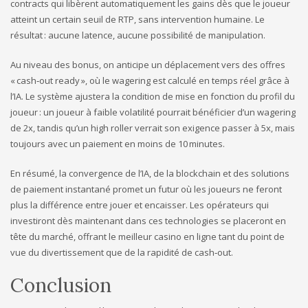
contracts qui libèrent automatiquement les gains dès que le joueur
atteint un certain seuil de RTP, sans intervention humaine. Le
résultat : aucune latence, aucune possibilité de manipulation.
Au niveau des bonus, on anticipe un déplacement vers des offres
« cash‑out ready », où le wagering est calculé en temps réel grâce à
l’IA. Le système ajustera la condition de mise en fonction du profil du
joueur : un joueur à faible volatilité pourrait bénéficier d’un wagering
de 2x, tandis qu’un high roller verrait son exigence passer à 5x, mais
toujours avec un paiement en moins de 10 minutes.
En résumé, la convergence de l’IA, de la blockchain et des solutions
de paiement instantané promet un futur où les joueurs ne feront
plus la différence entre jouer et encaisser. Les opérateurs qui
investiront dès maintenant dans ces technologies se placeront en
tête du marché, offrant le meilleur casino en ligne tant du point de
vue du divertissement que de la rapidité de cash‑out.
Conclusion