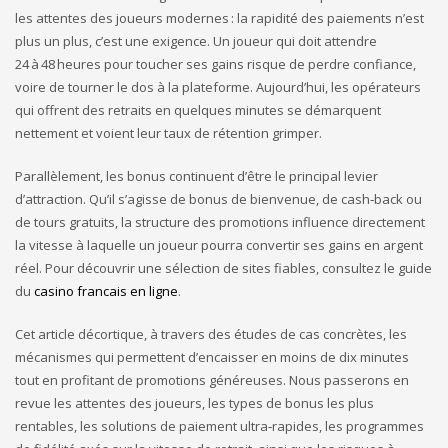
les attentes des joueurs modernes : la rapidité des paiements n’est
plus un plus, c’est une exigence. Un joueur qui doit attendre
24 à 48 heures pour toucher ses gains risque de perdre confiance,
voire de tourner le dos à la plateforme. Aujourd’hui, les opérateurs
qui offrent des retraits en quelques minutes se démarquent
nettement et voient leur taux de rétention grimper.
Parallèlement, les bonus continuent d’être le principal levier
d’attraction. Qu’il s’agisse de bonus de bienvenue, de cash‑back ou
de tours gratuits, la structure des promotions influence directement
la vitesse à laquelle un joueur pourra convertir ses gains en argent
réel. Pour découvrir une sélection de sites fiables, consultez le guide
du
casino francais en ligne
.
Cet article décortique, à travers des études de cas concrètes, les
mécanismes qui permettent d’encaisser en moins de dix minutes
tout en profitant de promotions généreuses. Nous passerons en
revue les attentes des joueurs, les types de bonus les plus
rentables, les solutions de paiement ultra‑rapides, les programmes