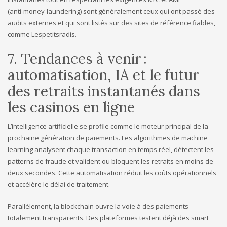
(anti‑money‑laundering) sont généralement ceux qui ont passé des
audits externes et qui sont listés sur des sites de référence fiables,
comme Lespetitsradis.
7. Tendances à venir :
automatisation, IA et le futur
des retraits instantanés dans
les casinos en ligne
L’intelligence artificielle se profile comme le moteur principal de la
prochaine génération de paiements. Les algorithmes de machine
learning analysent chaque transaction en temps réel, détectent les
patterns de fraude et valident ou bloquent les retraits en moins de
deux secondes. Cette automatisation réduit les coûts opérationnels
et accélère le délai de traitement.
Parallèlement, la blockchain ouvre la voie à des paiements
totalement transparents. Des plateformes testent déjà des smart