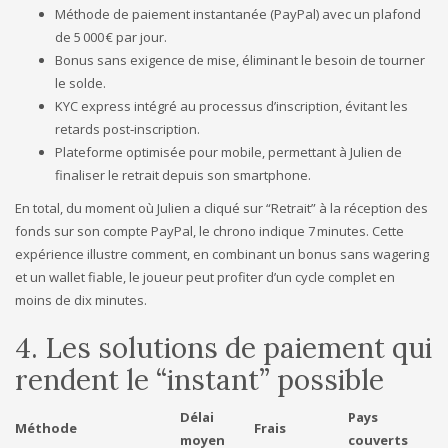
Méthode de paiement instantanée (PayPal) avec un plafond
de 5 000 € par jour.
Bonus sans exigence de mise, éliminant le besoin de tourner
le solde.
KYC express intégré au processus d’inscription, évitant les
retards post‑inscription.
Plateforme optimisée pour mobile, permettant à Julien de
finaliser le retrait depuis son smartphone.
En total, du moment où Julien a cliqué sur “Retrait” à la réception des
fonds sur son compte PayPal, le chrono indique 7 minutes. Cette
expérience illustre comment, en combinant un bonus sans wagering
et un wallet fiable, le joueur peut profiter d’un cycle complet en
moins de dix minutes.
4. Les solutions de paiement qui
rendent le “instant” possible
Délai
Pays
Méthode
Frais
moyen
couverts