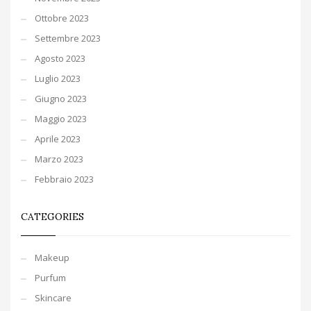
Ottobre 2023
Settembre 2023
Agosto 2023
Luglio 2023
Giugno 2023
Maggio 2023
Aprile 2023
Marzo 2023
Febbraio 2023
CATEGORIES
Makeup
Purfum
Skincare