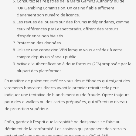
Consultez les registres de la Malta Gaming Authority ou de
l’UK Gambling Commission. Un casino fiable affichera
clairement son numéro de licence.
Les revues de joueurs sur des forums indépendants, comme
ceux référencés par Lespetitsradis, offrent des retours
d’expérience non biaisés.
Protection des données
Utilisez une connexion VPN lorsque vous accédez à votre
compte depuis un réseau public.
Activez l’authentification à deux facteurs (2FA) proposée par la
plupart des plateformes.
En matière de paiement, méfiez‑vous des méthodes qui exigent des
virements bancaires directs avant le premier retrait : cela peut
indiquer une tentative de blanchiment ou de fraude. Optez toujours
pour des e‑wallets ou des cartes prépayées, qui offrent un niveau
de protection supérieur.
Enfin, gardez à l’esprit que la rapidité ne doit jamais se faire au
détriment de la conformité. Les casinos qui proposent des retraits
instantanés tout en respectant les exigences KYC et AML