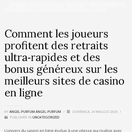
COMMENT LES JOUEURS PROFITENT DES RETRAITS ULTRA‑RAPIDES ET DES
BONUS GÉNÉREUX SUR LES MEILLEURS SITES DE CASINO EN LIGNE
Comment les joueurs
profitent des retraits
ultra‑rapides et des
bonus généreux sur les
meilleurs sites de casino
en ligne
BY
ANGEL-PURFUM ANGEL-PURFUM
/
DOMENICA, 24 MAGGIO 2026
/
PUBLISHED IN
UNCATEGORIZED
L’univers du casino en ligne évolue à une vitesse qui rivalise avec