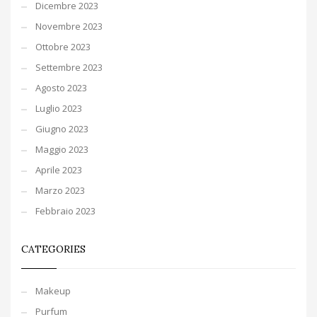
Dicembre 2023
Novembre 2023
Ottobre 2023
Settembre 2023
Agosto 2023
Luglio 2023
Giugno 2023
Maggio 2023
Aprile 2023
Marzo 2023
Febbraio 2023
CATEGORIES
Makeup
Purfum