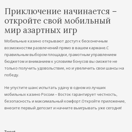
Приключение начинается –
откройте свой мобильный
мир азартных игр
Мобильные казино открывают доступ к бесконечным
возможностям развлечений прямо в вашем кармане.С
правильным выбором площадки, грамотным управлением
бюджетом и вниманием к условиям бонусов вы сможете не
только получить удовольствие, но и увеличить свои шансы на
победу.
Не упустите шанс испытать удачу в одном из лучших
мобильных казино России – Восток гарантирует честность,
безопасность и максимальный комфорт.Откройте приложение,
внесите первый депозит и начните выигрывать уже сегодня!
Tweet