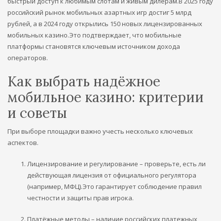
быстрый доступ к любимым слотам и живым дилерам.В 2025 году
российский рынок мобильных азартных игр достиг 5 млрд
рублей, а в 2024 году открылись 150 новых лицензированных
мобильных казино.Это подтверждает, что мобильные
платформы становятся ключевым источником дохода
операторов.
Как выбрать надёжное
мобильное казино: критерии
и советы
При выборе площадки важно учесть несколько ключевых
аспектов.
Лицензирование и регулирование – проверьте, есть ли
действующая лицензия от официального регулятора
(например, МФЦ).Это гарантирует соблюдение правил
честности и защиты прав игрока.
Платёжные методы – наличие российских платежных