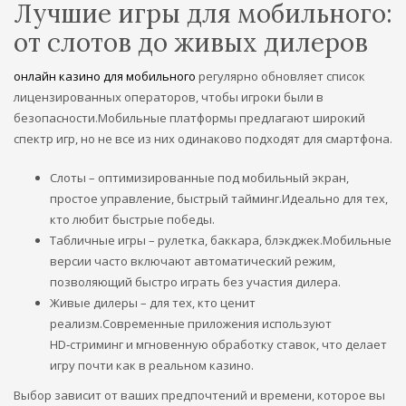
Лучшие игры для мобильного:
от слотов до живых дилеров
онлайн казино для мобильного
регулярно обновляет список
лицензированных операторов, чтобы игроки были в
безопасности.Мобильные платформы предлагают широкий
спектр игр, но не все из них одинаково подходят для смартфона.
Слоты – оптимизированные под мобильный экран,
простое управление, быстрый тайминг.Идеально для тех,
кто любит быстрые победы.
Табличные игры – рулетка, баккара, блэкджек.Мобильные
версии часто включают автоматический режим,
позволяющий быстро играть без участия дилера.
Живые дилеры – для тех, кто ценит
реализм.Современные приложения используют
HD‑стриминг и мгновенную обработку ставок, что делает
игру почти как в реальном казино.
Выбор зависит от ваших предпочтений и времени, которое вы