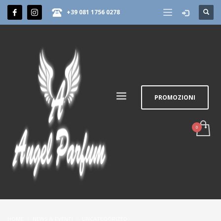
+39 081 1756 0278
PROMOZIONI
HOME
NEWS & EVENTI
UNCATEGORIZED