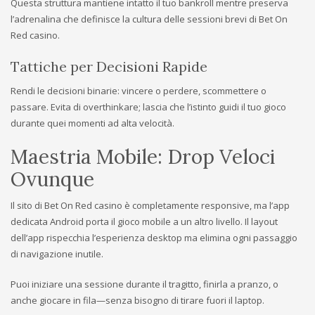
Questa struttura mantiene intatto il tuo bankroll mentre preserva
l’adrenalina che definisce la cultura delle sessioni brevi di Bet On
Red casino.
Tattiche per Decisioni Rapide
Rendi le decisioni binarie: vincere o perdere, scommettere o
passare. Evita di overthinkare; lascia che l’istinto guidi il tuo gioco
durante quei momenti ad alta velocità.
Maestria Mobile: Drop Veloci
Ovunque
Il sito di Bet On Red casino è completamente responsive, ma l’app
dedicata Android porta il gioco mobile a un altro livello. Il layout
dell’app rispecchia l’esperienza desktop ma elimina ogni passaggio
di navigazione inutile.
Puoi iniziare una sessione durante il tragitto, finirla a pranzo, o
anche giocare in fila—senza bisogno di tirare fuori il laptop.