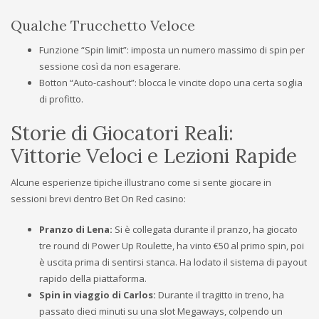
Qualche Trucchetto Veloce
Funzione “Spin limit”: imposta un numero massimo di spin per
sessione così da non esagerare.
Botton “Auto-cashout”: blocca le vincite dopo una certa soglia
di profitto.
Storie di Giocatori Reali:
Vittorie Veloci e Lezioni Rapide
Alcune esperienze tipiche illustrano come si sente giocare in
sessioni brevi dentro Bet On Red casino:
Pranzo di Lena:
Si è collegata durante il pranzo, ha giocato
tre round di Power Up Roulette, ha vinto €50 al primo spin, poi
è uscita prima di sentirsi stanca. Ha lodato il sistema di payout
rapido della piattaforma.
Spin in viaggio di Carlos:
Durante il tragitto in treno, ha
passato dieci minuti su una slot Megaways, colpendo un