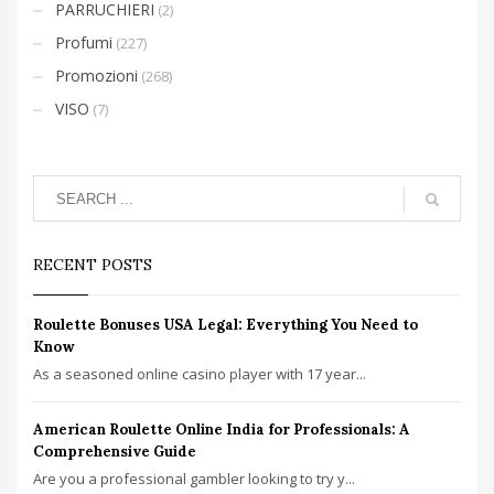
PARRUCHIERI
(2)
Profumi
(227)
Promozioni
(268)
VISO
(7)
RECENT POSTS
Roulette Bonuses USA Legal: Everything You Need to
Know
As a seasoned online casino player with 17 year...
American Roulette Online India for Professionals: A
Comprehensive Guide
Are you a professional gambler looking to try y...