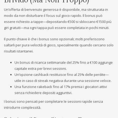
Un’offerta di benvenuto generosa è disponibile, ma strutturata in
modo da non disturbare il focus sul gioco rapido. Il bonus può
essere richiesto a tappe—depositando €500 si sbloccano €1500 più
giri gratuiti—ma ogni tappa può essere completata in pochi minuti.
Il punto chiave è che i bonus sono opzionali; molti preferiscono
saltarli per pura velocità di gioco, specialmente quando cercano solo
risultati istantanei.
Un bonus di ricarica settimanale del 25% fino a €100 aggiunge
capitale extra per brevi sessioni.
Un’opzione cashback restituisce fino al 25% delle perdite—
utile in caso di streak negativa durante una sessione veloce.
Una funzione rakeback fino al 17% premia i giocatori attivi
senza richiedere depositi aggiuntivi.
I bonus sono pensati per completare le sessioni rapide senza
introdurre complessità.