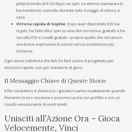
jackpot medio di €120 dopo sei spin. La vittoria istantanea lo
ha mantenuto coinvolto durante tutto il viaggio di ritorno a
casa.
Vittoria rapida di Sophie:
Dopo aver depositato €20 via
crypto, ha fatto dieci spin su una slot con bonus gratuito e ha
raccolto €35 in crediti gratuiti—proprio quello che cercava in
una breve esplosione di azione senza scommesse più
rischiose.
Ogni storia sottolinea che Bet On Red casino è progettato per
emozioni rapide, non per maratone di gioco.
Il Messaggio Chiave di Queste Storie
Il filo conduttore è chiarezza: i giocatori sanno esattamente quando
finiranno la loro sessione e possono uscire con profitto o con un
ricordo emozionante di vicoli stretti.
Unisciti all’Azione Ora – Gioca
Velocemente, Vinci