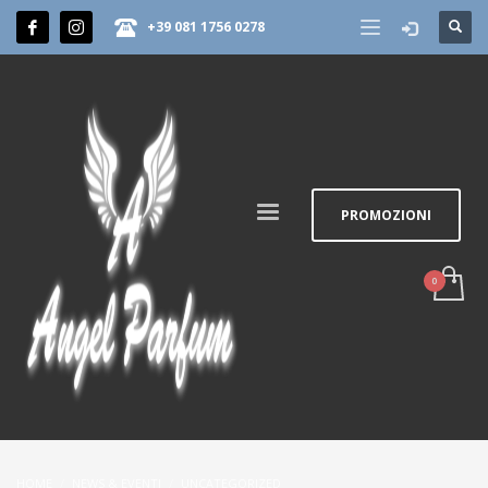
+39 081 1756 0278
PROMOZIONI
HOME
NEWS & EVENTI
UNCATEGORIZED