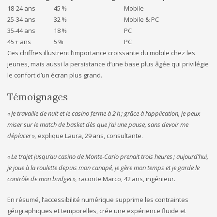
18‑24 ans
45 %
Mobile
25‑34 ans
32 %
Mobile & PC
35‑44 ans
18 %
PC
45 + ans
5 %
PC
Ces chiffres illustrent l’importance croissante du mobile chez les
jeunes, mais aussi la persistance d’une base plus âgée qui privilégie
le confort d’un écran plus grand.
Témoignages
« Je travaille de nuit et le casino ferme à 2 h ; grâce à l’application, je peux
miser sur le match de basket dès que j’ai une pause, sans devoir me
déplacer »,
explique Laura, 29 ans, consultante.
« Le trajet jusqu’au casino de Monte‑Carlo prenait trois heures ; aujourd’hui,
je joue à la roulette depuis mon canapé, je gère mon temps et je garde le
contrôle de mon budget »,
raconte Marco, 42 ans, ingénieur.
En résumé, l’accessibilité numérique supprime les contraintes
géographiques et temporelles, crée une expérience fluide et