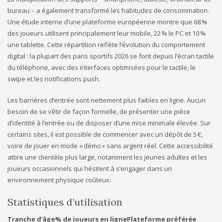
bureau – a également transformé les habitudes de consommation.
Une étude interne d’une plateforme européenne montre que 68 %
des joueurs utilisent principalement leur mobile, 22 % le PC et 10 %
une tablette. Cette répartition reflète l’évolution du comportement
digital : la plupart des paris sportifs 2026 se font depuis l’écran tactile
du téléphone, avec des interfaces optimisées pour le tactile, le
swipe et les notifications push.
Les barrières d’entrée sont nettement plus faibles en ligne. Aucun
besoin de se vêtir de façon formelle, de présenter une pièce
d’identité à l’entrée ou de disposer d’une mise minimale élevée. Sur
certains sites, il est possible de commencer avec un dépôt de 5 €,
voire de jouer en mode « démo » sans argent réel. Cette accessibilité
attire une clientèle plus large, notamment les jeunes adultes et les
joueurs occasionnels qui hésitent à s’engager dans un
environnement physique coûteux.
Statistiques d’utilisation
Tranche d’âge
% de joueurs en ligne
Plateforme préférée