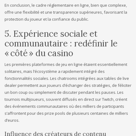
En conclusion, le cadre réglementaire en ligne, bien que complexe,
offre une flexibilité et une transparence supérieures, favorisant la
protection du joueur et la confiance du public.
5. Expérience sociale et
communautaire : redéfinir le
« côté » du casino
Les premières plateformes de jeu en ligne étaient essentiellement
solitaires, mais l’écosystème a rapidement intégré des
fonctionnalités sociales. Les chatrooms intégrées aux tables de live
dealer permettent aux joueurs d’échanger des stratégies, de féliciter
un bon coup ou simplement de discuter pendant les pauses. Les
tournois multijoueurs, souvent diffusés en direct sur Twitch, créent
des événements communautaires où des milliers de participants
s’affrontent pour des prize pools de plusieurs centaines de milliers
d’euros.
Influence des créateurs de contenu