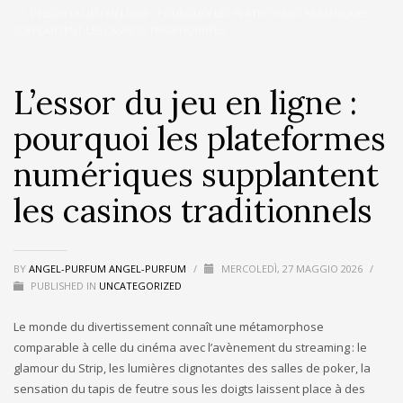
L’ESSOR DU JEU EN LIGNE : POURQUOI LES PLATEFORMES NUMÉRIQUES
SUPPLANTENT LES CASINOS TRADITIONNELS
L’essor du jeu en ligne :
pourquoi les plateformes
numériques supplantent
les casinos traditionnels
BY
ANGEL-PURFUM ANGEL-PURFUM
/
MERCOLEDÌ, 27 MAGGIO 2026
/
PUBLISHED IN
UNCATEGORIZED
Le monde du divertissement connaît une métamorphose
comparable à celle du cinéma avec l’avènement du streaming : le
glamour du Strip, les lumières clignotantes des salles de poker, la
sensation du tapis de feutre sous les doigts laissent place à des