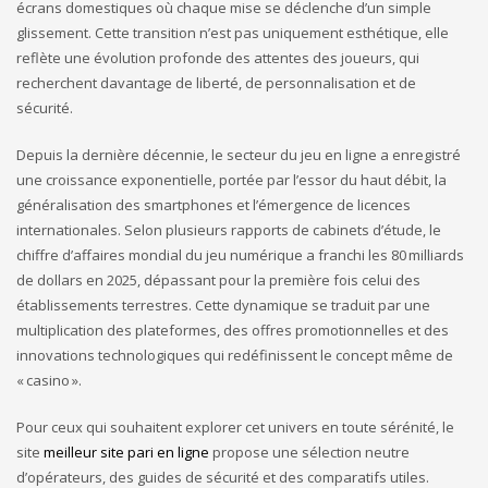
écrans domestiques où chaque mise se déclenche d’un simple
glissement. Cette transition n’est pas uniquement esthétique, elle
reflète une évolution profonde des attentes des joueurs, qui
recherchent davantage de liberté, de personnalisation et de
sécurité.
Depuis la dernière décennie, le secteur du jeu en ligne a enregistré
une croissance exponentielle, portée par l’essor du haut débit, la
généralisation des smartphones et l’émergence de licences
internationales. Selon plusieurs rapports de cabinets d’étude, le
chiffre d’affaires mondial du jeu numérique a franchi les 80 milliards
de dollars en 2025, dépassant pour la première fois celui des
établissements terrestres. Cette dynamique se traduit par une
multiplication des plateformes, des offres promotionnelles et des
innovations technologiques qui redéfinissent le concept même de
« casino ».
Pour ceux qui souhaitent explorer cet univers en toute sérénité, le
site
meilleur site pari en ligne
propose une sélection neutre
d’opérateurs, des guides de sécurité et des comparatifs utiles.