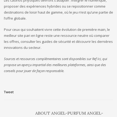
Les casinos physiques devront s’adapter : intégrer le numérique,
proposer des expériences hybrides ou se repositionner comme
destinations de loisir haut de gamme, où le jeu n’est qu’une partie de
l’offre globale.
Pour ceux qui souhaitent vivre cette évolution de première main, le
meilleur site pari en ligne reste une ressource neutre où comparer
les offres, consulter les guides de sécurité et découvrir les dernières
innovations du secteur.
Sources et ressources complémentaires sont disponibles sur Ref Ici, qui
propose un aperçu impartial des meilleures plateformes, ainsi que des
conseils pour jouer de façon responsable.
Tweet
ABOUT
ANGEL-PURFUM ANGEL-