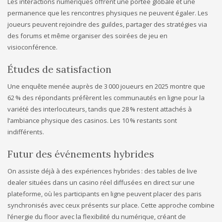
Les interactions numériques offrent une portée globale et une
permanence que les rencontres physiques ne peuvent égaler. Les
joueurs peuvent rejoindre des guildes, partager des stratégies via
des forums et même organiser des soirées de jeu en
visioconférence.
Études de satisfaction
Une enquête menée auprès de 3 000 joueurs en 2025 montre que
62 % des répondants préfèrent les communautés en ligne pour la
variété des interlocuteurs, tandis que 28 % restent attachés à
l’ambiance physique des casinos. Les 10 % restants sont
indifférents.
Futur des événements hybrides
On assiste déjà à des expériences hybrides : des tables de live
dealer situées dans un casino réel diffusées en direct sur une
plateforme, où les participants en ligne peuvent placer des paris
synchronisés avec ceux présents sur place. Cette approche combine
l’énergie du floor avec la flexibilité du numérique, créant de