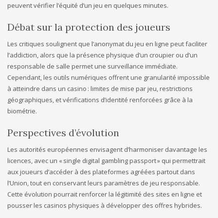
peuvent vérifier l’équité d’un jeu en quelques minutes.
Débat sur la protection des joueurs
Les critiques soulignent que l’anonymat du jeu en ligne peut faciliter
l’addiction, alors que la présence physique d’un croupier ou d’un
responsable de salle permet une surveillance immédiate.
Cependant, les outils numériques offrent une granularité impossible
à atteindre dans un casino : limites de mise par jeu, restrictions
géographiques, et vérifications d’identité renforcées grâce à la
biométrie.
Perspectives d’évolution
Les autorités européennes envisagent d’harmoniser davantage les
licences, avec un « single digital gambling passport » qui permettrait
aux joueurs d’accéder à des plateformes agréées partout dans
l’Union, tout en conservant leurs paramètres de jeu responsable.
Cette évolution pourrait renforcer la légitimité des sites en ligne et
pousser les casinos physiques à développer des offres hybrides.