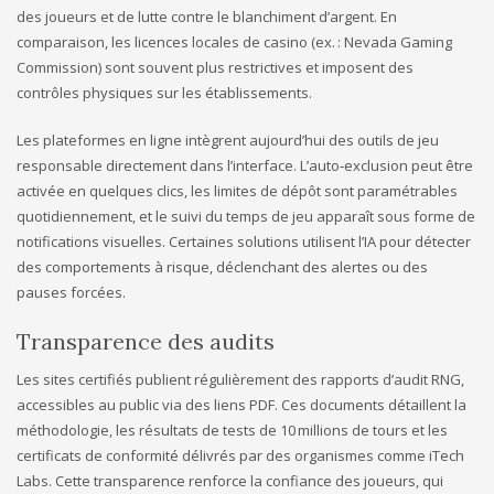
des joueurs et de lutte contre le blanchiment d’argent. En
comparaison, les licences locales de casino (ex. : Nevada Gaming
Commission) sont souvent plus restrictives et imposent des
contrôles physiques sur les établissements.
Les plateformes en ligne intègrent aujourd’hui des outils de jeu
responsable directement dans l’interface. L’auto‑exclusion peut être
activée en quelques clics, les limites de dépôt sont paramétrables
quotidiennement, et le suivi du temps de jeu apparaît sous forme de
notifications visuelles. Certaines solutions utilisent l’IA pour détecter
des comportements à risque, déclenchant des alertes ou des
pauses forcées.
Transparence des audits
Les sites certifiés publient régulièrement des rapports d’audit RNG,
accessibles au public via des liens PDF. Ces documents détaillent la
méthodologie, les résultats de tests de 10 millions de tours et les
certificats de conformité délivrés par des organismes comme iTech
Labs. Cette transparence renforce la confiance des joueurs, qui