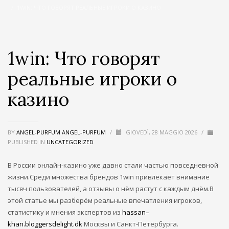
1WIN: ЧТО ГОВОРЯТ РЕАЛЬНЫЕ ИГРОКИ О КАЗИНО
1win: Что говорят
реальные игроки о
казино
BY
ANGEL-PURFUM ANGEL-PURFUM
/
GIOVEDÌ, 28 MAGGIO 2026
/
PUBLISHED IN
UNCATEGORIZED
В России онлайн‑казино уже давно стали частью повседневной
жизни.Среди множества брендов 1win привлекает внимание
тысяч пользователей, а отзывы о нём растут с каждым днём.В
этой статье мы разберём реальные впечатления игроков,
статистику и мнения экспертов из
hassan–
khan.bloggersdelight.dk
Москвы и Санкт-Петербурга.