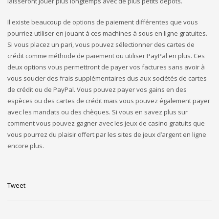
laisseront jouer plus longtemps avec de plus petits dépôts.
Il existe beaucoup de options de paiement différentes que vous
pourriez utiliser en jouant à ces machines à sous en ligne gratuites.
Si vous placez un pari, vous pouvez sélectionner des cartes de
crédit comme méthode de paiement ou utiliser PayPal en plus. Ces
deux options vous permettront de payer vos factures sans avoir à
vous soucier des frais supplémentaires dus aux sociétés de cartes
de crédit ou de PayPal. Vous pouvez payer vos gains en des
espèces ou des cartes de crédit mais vous pouvez également payer
avec les mandats ou des chèques. Si vous en savez plus sur
comment vous pouvez gagner avec les jeux de casino gratuits que
vous pourrez du plaisir offert par les sites de jeux d’argent en ligne
encore plus.
Tweet