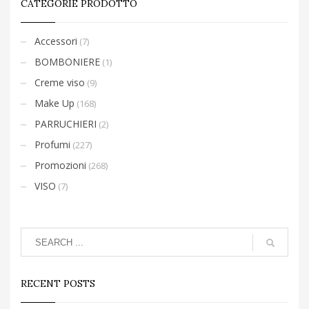
CATEGORIE PRODOTTO
Accessori
(7)
BOMBONIERE
(1)
Creme viso
(9)
Make Up
(168)
PARRUCHIERI
(2)
Profumi
(227)
Promozioni
(268)
VISO
(7)
RECENT POSTS