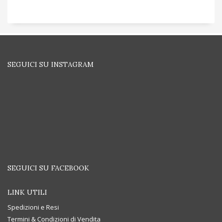
SEGUICI SU INSTAGRAM
SEGUICI SU FACEBOOK
LINK UTILI
Spedizioni e Resi
Termini & Condizioni di Vendita