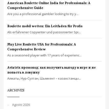
American Roulette Online India for Professionals: A
Comprehensive Guide
Are you a professional gambler looking to try y...
Roulette mobil wetten: Ein Leitfaden für Profis
Als erfahrener Copywriter und passionierter Spi...
Play Live Roulette USA for Professionals: A
Comprehensive Review
As a seasoned player with 17 years of experienc...
Aviatrix промокод: как получить выгоду в игре и не
попасть в ловушку
Алматы, Нур-Султан, Шымкент – казахстанцы...
ARCHIVES
Agosto 2026