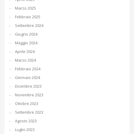
Marzo 2025
Febbraio 2025
Settembre 2024
Giugno 2024
Maggio 2024
Aprile 2024
Marzo 2024
Febbraio 2024
Gennaio 2024
Dicembre 2023
Novembre 2023
Ottobre 2023
Settembre 2023
Agosto 2023
Luglio 2023