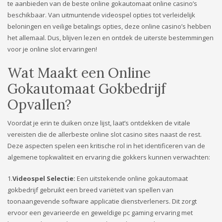
te aanbieden van de beste online gokautomaat online casino’s
beschikbaar. Van uitmuntende
videospel opties tot verleidelijk
beloningen en veilige betalings opties, deze online casino’s hebben
het allemaal. Dus, blijven lezen en ontdek de uiterste bestemmingen
voor je online slot ervaringen!
Wat Maakt een Online
Gokautomaat Gokbedrijf
Opvallen?
Voordat je erin te duiken onze lijst, laat’s ontdekken de vitale
vereisten die de allerbeste online slot casino sites naast de rest.
Deze aspecten spelen een kritische rol in het identificeren van de
algemene topkwaliteit en ervaring die gokkers kunnen verwachten:
1.
Videospel Selectie:
Een uitstekende online gokautomaat
gokbedrijf gebruikt een breed variëteit van spellen van
toonaangevende software applicatie dienstverleners. Dit zorgt
ervoor een gevarieerde en geweldige pc gaming ervaring met