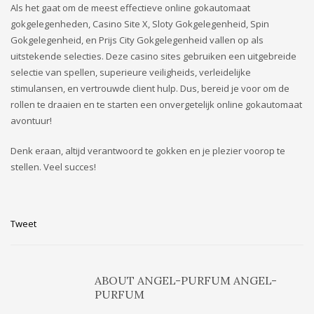
Als het gaat om de meest effectieve online gokautomaat
gokgelegenheden, Casino Site X, Sloty Gokgelegenheid, Spin
Gokgelegenheid, en Prijs City Gokgelegenheid vallen op als
uitstekende selecties. Deze casino sites gebruiken een uitgebreide
selectie van spellen, superieure veiligheids, verleidelijke
stimulansen, en vertrouwde client hulp. Dus, bereid je voor om de
rollen te draaien en te starten een onvergetelijk online gokautomaat
avontuur!
Denk eraan, altijd verantwoord te gokken en je plezier voorop te
stellen. Veel succes!
Tweet
ABOUT
ANGEL-PURFUM ANGEL-
PURFUM