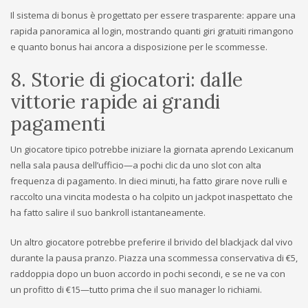
Il sistema di bonus è progettato per essere trasparente: appare una
rapida panoramica al login, mostrando quanti giri gratuiti rimangono
e quanto bonus hai ancora a disposizione per le scommesse.
8. Storie di giocatori: dalle
vittorie rapide ai grandi
pagamenti
Un giocatore tipico potrebbe iniziare la giornata aprendo Lexicanum
nella sala pausa dell’ufficio—a pochi clic da uno slot con alta
frequenza di pagamento. In dieci minuti, ha fatto girare nove rulli e
raccolto una vincita modesta o ha colpito un jackpot inaspettato che
ha fatto salire il suo bankroll istantaneamente.
Un altro giocatore potrebbe preferire il brivido del blackjack dal vivo
durante la pausa pranzo. Piazza una scommessa conservativa di €5,
raddoppia dopo un buon accordo in pochi secondi, e se ne va con
un profitto di €15—tutto prima che il suo manager lo richiami.