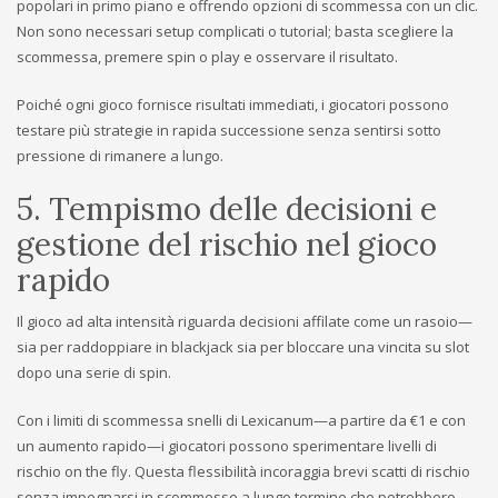
popolari in primo piano e offrendo opzioni di scommessa con un clic.
Non sono necessari setup complicati o tutorial; basta scegliere la
scommessa, premere spin o play e osservare il risultato.
Poiché ogni gioco fornisce risultati immediati, i giocatori possono
testare più strategie in rapida successione senza sentirsi sotto
pressione di rimanere a lungo.
5. Tempismo delle decisioni e
gestione del rischio nel gioco
rapido
Il gioco ad alta intensità riguarda decisioni affilate come un rasoio—
sia per raddoppiare in blackjack sia per bloccare una vincita su slot
dopo una serie di spin.
Con i limiti di scommessa snelli di Lexicanum—a partire da €1 e con
un aumento rapido—i giocatori possono sperimentare livelli di
rischio on the fly. Questa flessibilità incoraggia brevi scatti di rischio
senza impegnarsi in scommesse a lungo termine che potrebbero