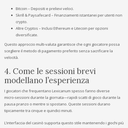
Bitcoin – Depositi e prelievi veloci.
Skrill & Paysafecard – Finanziamenti istantanei per utenti non
crypto.
Altre Cryptos – Inclusi Ethereum e Litecoin per opzioni
diversificate.
Questo approccio multi-valuta garantisce che ogni giocatore possa
scegliere il metodo di pagamento preferito senza sacrificare la
velocità.
4. Come le sessioni brevi
modellano l’esperienza
I giocatori che frequentano Lexicanum spesso fanno diverse
micro‑sessioni durante la giornata—rapidi scatti di gioco durante la
pausa pranzo o mentre si spostano. Queste sessioni durano
tipicamente tra cinque e quindici minuti.
L’interfaccia del casinò supporta questo stile mantenendo i giochi più