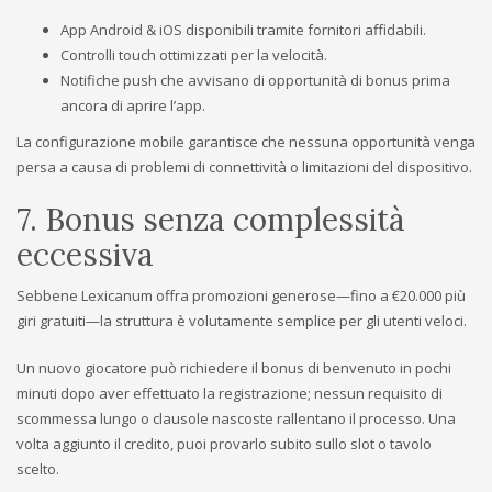
App Android & iOS disponibili tramite fornitori affidabili.
Controlli touch ottimizzati per la velocità.
Notifiche push che avvisano di opportunità di bonus prima
ancora di aprire l’app.
La configurazione mobile garantisce che nessuna opportunità venga
persa a causa di problemi di connettività o limitazioni del dispositivo.
7. Bonus senza complessità
eccessiva
Sebbene Lexicanum offra promozioni generose—fino a €20.000 più
giri gratuiti—la struttura è volutamente semplice per gli utenti veloci.
Un nuovo giocatore può richiedere il bonus di benvenuto in pochi
minuti dopo aver effettuato la registrazione; nessun requisito di
scommessa lungo o clausole nascoste rallentano il processo. Una
volta aggiunto il credito, puoi provarlo subito sullo slot o tavolo
scelto.