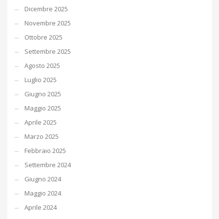
Dicembre 2025
Novembre 2025
Ottobre 2025
Settembre 2025
Agosto 2025
Luglio 2025
Giugno 2025
Maggio 2025
Aprile 2025
Marzo 2025
Febbraio 2025
Settembre 2024
Giugno 2024
Maggio 2024
Aprile 2024