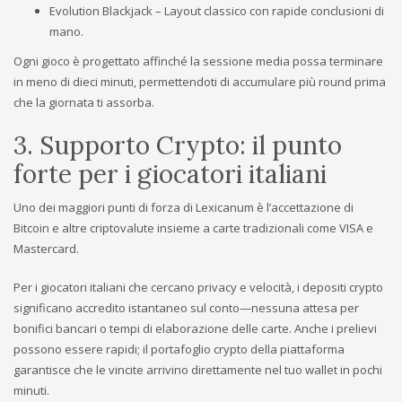
Evolution Blackjack – Layout classico con rapide conclusioni di
mano.
Ogni gioco è progettato affinché la sessione media possa terminare
in meno di dieci minuti, permettendoti di accumulare più round prima
che la giornata ti assorba.
3. Supporto Crypto: il punto
forte per i giocatori italiani
Uno dei maggiori punti di forza di Lexicanum è l’accettazione di
Bitcoin e altre criptovalute insieme a carte tradizionali come VISA e
Mastercard.
Per i giocatori italiani che cercano privacy e velocità, i depositi crypto
significano accredito istantaneo sul conto—nessuna attesa per
bonifici bancari o tempi di elaborazione delle carte. Anche i prelievi
possono essere rapidi; il portafoglio crypto della piattaforma
garantisce che le vincite arrivino direttamente nel tuo wallet in pochi
minuti.