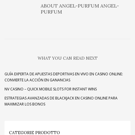
ABOUT
ANGEL-PURFUM ANGEL-
PURFUM
WHAT YOU CAN READ NEXT
GUÍA EXPERTA DE APUESTAS DEPORTIVAS EN VIVO EN CASINO ONLINE:
CONVIERTE LA ACCIÓN EN GANANCIAS
NV CASINO – QUICK MOBILE SLOTS FOR INSTANT WINS
ESTRATEGIAS AVANZADAS DE BLACKJACK EN CASINO ONLINE PARA
MAXIMIZAR LOS BONOS
CATEGORIE PRODOTTO