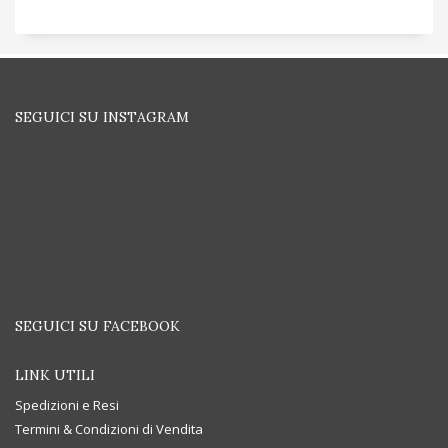
SEGUICI SU INSTAGRAM
SEGUICI SU FACEBOOK
LINK UTILI
Spedizioni e Resi
Termini & Condizioni di Vendita