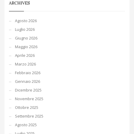
ARCHIVES
Agosto 2026
Luglio 2026
Giugno 2026
Maggio 2026
Aprile 2026
Marzo 2026
Febbraio 2026
Gennaio 2026
Dicembre 2025
Novembre 2025
Ottobre 2025
Settembre 2025
Agosto 2025
Luglio 2025