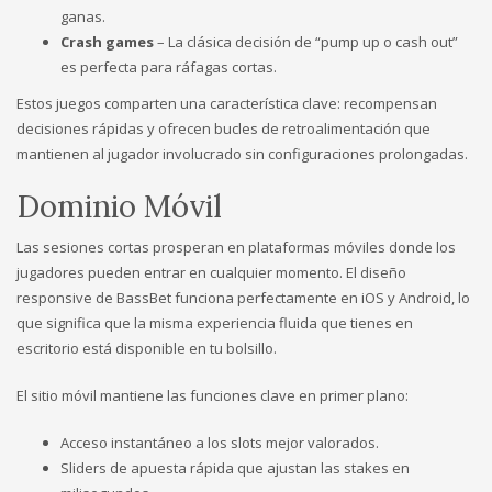
ganas.
Crash games
– La clásica decisión de “pump up o cash out”
es perfecta para ráfagas cortas.
Estos juegos comparten una característica clave: recompensan
decisiones rápidas y ofrecen bucles de retroalimentación que
mantienen al jugador involucrado sin configuraciones prolongadas.
Dominio Móvil
Las sesiones cortas prosperan en plataformas móviles donde los
jugadores pueden entrar en cualquier momento. El diseño
responsive de BassBet funciona perfectamente en iOS y Android, lo
que significa que la misma experiencia fluida que tienes en
escritorio está disponible en tu bolsillo.
El sitio móvil mantiene las funciones clave en primer plano:
Acceso instantáneo a los slots mejor valorados.
Sliders de apuesta rápida que ajustan las stakes en