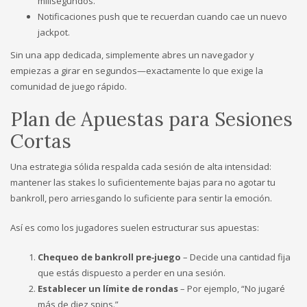
milisegundos.
Notificaciones push que te recuerdan cuando cae un nuevo
jackpot.
Sin una app dedicada, simplemente abres un navegador y
empiezas a girar en segundos—exactamente lo que exige la
comunidad de juego rápido.
Plan de Apuestas para Sesiones
Cortas
Una estrategia sólida respalda cada sesión de alta intensidad:
mantener las stakes lo suficientemente bajas para no agotar tu
bankroll, pero arriesgando lo suficiente para sentir la emoción.
Así es como los jugadores suelen estructurar sus apuestas:
Chequeo de bankroll pre‑juego
– Decide una cantidad fija
que estás dispuesto a perder en una sesión.
Establecer un límite de rondas
– Por ejemplo, “No jugaré
más de diez spins.”