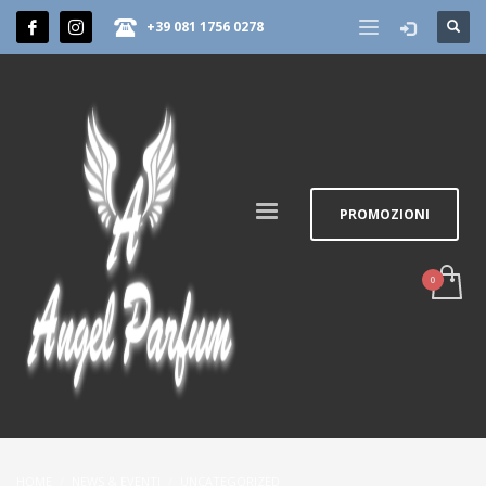
+39 081 1756 0278
PROMOZIONI
HOME
NEWS & EVENTI
UNCATEGORIZED