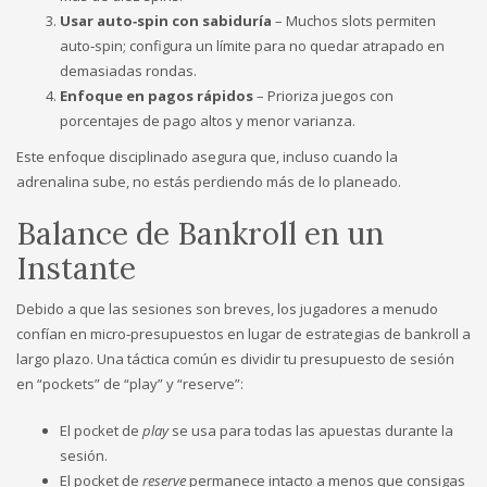
Usar auto‑spin con sabiduría
– Muchos slots permiten
auto‑spin; configura un límite para no quedar atrapado en
demasiadas rondas.
Enfoque en pagos rápidos
– Prioriza juegos con
porcentajes de pago altos y menor varianza.
Este enfoque disciplinado asegura que, incluso cuando la
adrenalina sube, no estás perdiendo más de lo planeado.
Balance de Bankroll en un
Instante
Debido a que las sesiones son breves, los jugadores a menudo
confían en micro‑presupuestos en lugar de estrategias de bankroll a
largo plazo. Una táctica común es dividir tu presupuesto de sesión
en “pockets” de “play” y “reserve”:
El pocket de
play
se usa para todas las apuestas durante la
sesión.
El pocket de
reserve
permanece intacto a menos que consigas