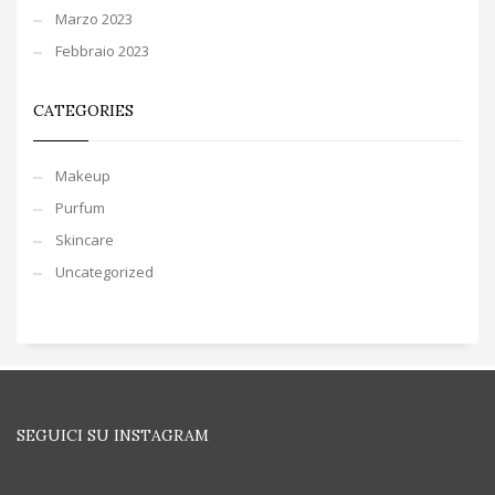
Marzo 2023
Febbraio 2023
CATEGORIES
Makeup
Purfum
Skincare
Uncategorized
SEGUICI SU INSTAGRAM