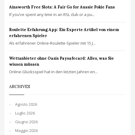
Ainsworth Free Slots: A Fair Go for Aussie Pokie Fans
If you’ve spent any time in an RSL club or a pu...
Roulette Erfahrung App: Ein Experte Artikel von einem
erfahrenen Spieler
Als erfahrener Online-Roulette-Spieler mit 15 J...
Wettanbieter ohne Oasis Paysafecard: Alles, was Sie
wissen müssen
Online-Glücksspiel hat in den letzten Jahren en...
ARCHIVES
Agosto 2026
Luglio 2026
Giugno 2026
Maggio 2026