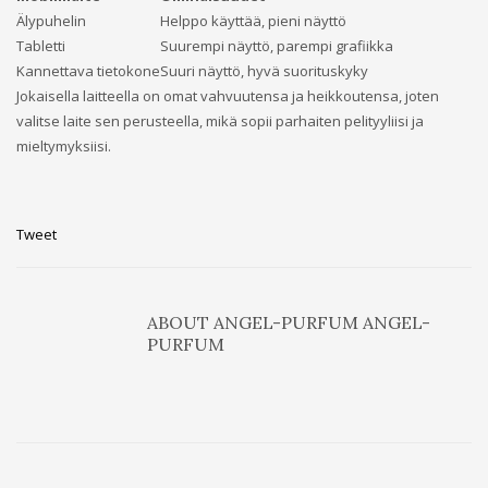
Älypuhelin
Helppo käyttää, pieni näyttö
Tabletti
Suurempi näyttö, parempi grafiikka
Kannettava tietokone
Suuri näyttö, hyvä suorituskyky
Jokaisella laitteella on omat vahvuutensa ja heikkoutensa, joten
valitse laite sen perusteella, mikä sopii parhaiten pelityyliisi ja
mieltymyksiisi.
Tweet
ABOUT
ANGEL-PURFUM ANGEL-
PURFUM