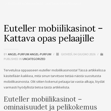
EUTELLER MOBIILIKASINOT – KATTAVA OPAS PELAAJILLE
Euteller mobiilikasinot –
Kattava opas pelaajille
BY
ANGEL-PURFUM ANGEL-PURFUM
/
GIOVEDÌ, 04 GIUGNO 2026
/
PUBLISHED IN
UNCATEGORIZED
Tervetuloa oppaaseen euteller mobiilikasinoista! Tässä artikkelissa
käsitellään kaikkea, mitä sinun tarvitsee tietää näistä suosituista
mobiilikasinoista. Olit sitten kokenut pelaaja tai vasta-alkaja, löydät
varmasti hyödyllistä tietoa tästä artikkelista.
Euteller mobiilikasinot –
ominaisuudet ja pelikokemus