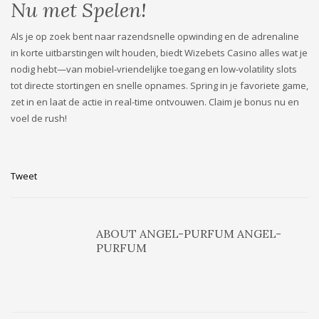
Nu met Spelen!
Als je op zoek bent naar razendsnelle opwinding en de adrenaline
in korte uitbarstingen wilt houden, biedt Wizebets Casino alles wat je
nodig hebt—van mobiel‑vriendelijke toegang en low‑volatility slots
tot directe stortingen en snelle opnames. Spring in je favoriete game,
zet in en laat de actie in real-time ontvouwen. Claim je bonus nu en
voel de rush!
Tweet
ABOUT
ANGEL-PURFUM ANGEL-
PURFUM