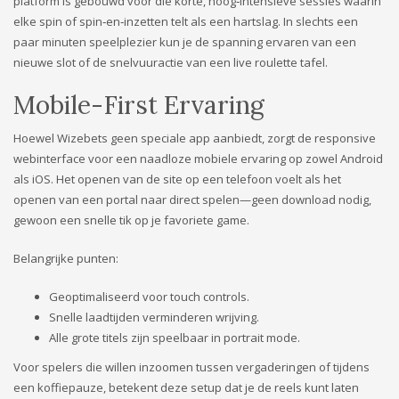
platform is gebouwd voor die korte, hoog‑intensieve sessies waarin
elke spin of spin‑en‑inzetten telt als een hartslag. In slechts een
paar minuten speelplezier kun je de spanning ervaren van een
nieuwe slot of de snelvuuractie van een live roulette tafel.
Mobile-First Ervaring
Hoewel Wizebets geen speciale app aanbiedt, zorgt de responsive
webinterface voor een naadloze mobiele ervaring op zowel Android
als iOS. Het openen van de site op een telefoon voelt als het
openen van een portal naar direct spelen—geen download nodig,
gewoon een snelle tik op je favoriete game.
Belangrijke punten:
Geoptimaliseerd voor touch controls.
Snelle laadtijden verminderen wrijving.
Alle grote titels zijn speelbaar in portrait mode.
Voor spelers die willen inzoomen tussen vergaderingen of tijdens
een koffiepauze, betekent deze setup dat je de reels kunt laten