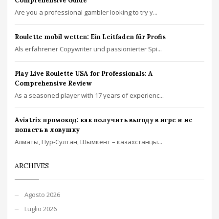
Comprehensive Guide
Are you a professional gambler looking to try y...
Roulette mobil wetten: Ein Leitfaden für Profis
Als erfahrener Copywriter und passionierter Spi...
Play Live Roulette USA for Professionals: A
Comprehensive Review
As a seasoned player with 17 years of experienc...
Aviatrix промокод: как получить выгоду в игре и не
попасть в ловушку
Алматы, Нур-Султан, Шымкент – казахстанцы...
ARCHIVES
Agosto 2026
Luglio 2026