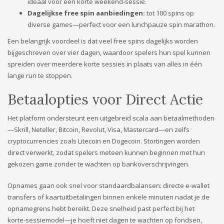
ideaal voor een korte weekend‑sessie.
Dagelijkse free spin aanbiedingen:
tot 100 spins op
diverse games—perfect voor een lunchpauze spin marathon.
Een belangrijk voordeel is dat veel free spins dagelijks worden
bijgeschreven over vier dagen, waardoor spelers hun spel kunnen
spreiden over meerdere korte sessies in plaats van alles in één
lange run te stoppen.
Betaalopties voor Direct Actie
Het platform ondersteunt een uitgebreid scala aan betaalmethoden
—Skrill, Neteller, Bitcoin, Revolut, Visa, Mastercard—en zelfs
cryptocurrencies zoals Litecoin en Dogecoin. Stortingen worden
direct verwerkt, zodat spelers meteen kunnen beginnen met hun
gekozen game zonder te wachten op bankoverschrijvingen.
Opnames gaan ook snel voor standaardbalansen: directe e-wallet
transfers of kaartuitbetalingen binnen enkele minuten nadat je de
opnamegrens hebt bereikt. Deze snelheid past perfect bij het
korte‑sessiemodel—je hoeft niet dagen te wachten op fondsen,