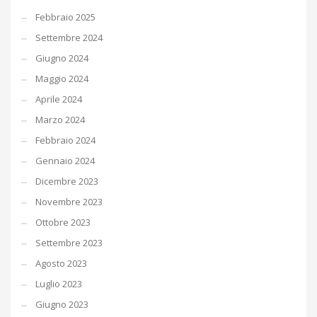
Febbraio 2025
Settembre 2024
Giugno 2024
Maggio 2024
Aprile 2024
Marzo 2024
Febbraio 2024
Gennaio 2024
Dicembre 2023
Novembre 2023
Ottobre 2023
Settembre 2023
Agosto 2023
Luglio 2023
Giugno 2023