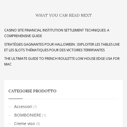
WHAT YOU CAN READ NEXT
CASINO SITE FINANCIAL INSTITUTION SETTLEMENT TECHNIQUES: A
COMPREHENSIVE GUIDE
STRATÉGIES GAGNANTES POUR HALLOWEEN : EXPLOITER LES TABLES LIVE
ET LES SLOTS THÉMATIQUES POUR DES VICTOIRES TERRIFIANTES
THE ULTIMATE GUIDE TO FRENCH ROULETTE LOW HOUSE EDGE USA FOR
MAC
CATEGORIE PRODOTTO
Accessori
(7)
BOMBONIERE
(1)
Creme viso
(9)