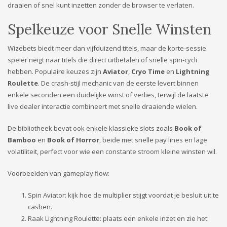
draaien of snel kunt inzetten zonder de browser te verlaten.
Spelkeuze voor Snelle Winsten
Wizebets biedt meer dan vijfduizend titels, maar de korte‑sessie
speler neigt naar titels die direct uitbetalen of snelle spin‑cycli
hebben. Populaire keuzes zijn
Aviator
,
Cryo Time
en
Lightning
Roulette
. De crash‑stijl mechanic van de eerste levert binnen
enkele seconden een duidelijke winst of verlies, terwijl de laatste
live dealer interactie combineert met snelle draaiende wielen.
De bibliotheek bevat ook enkele klassieke slots zoals
Book of
Bamboo
en
Book of Horror
, beide met snelle pay lines en lage
volatiliteit, perfect voor wie een constante stroom kleine winsten wil.
Voorbeelden van gameplay flow:
Spin Aviator: kijk hoe de multiplier stijgt voordat je besluit uit te
cashen.
Raak Lightning Roulette: plaats een enkele inzet en zie het