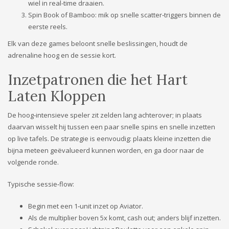
wiel in real-time draaien.
Spin Book of Bamboo: mik op snelle scatter‑triggers binnen de
eerste reels.
Elk van deze games beloont snelle beslissingen, houdt de
adrenaline hoog en de sessie kort.
Inzetpatronen die het Hart
Laten Kloppen
De hoog‑intensieve speler zit zelden lang achterover; in plaats
daarvan wisselt hij tussen een paar snelle spins en snelle inzetten
op live tafels. De strategie is eenvoudig: plaats kleine inzetten die
bijna meteen geëvalueerd kunnen worden, en ga door naar de
volgende ronde.
Typische sessie‑flow:
Begin met een 1‑unit inzet op Aviator.
Als de multiplier boven 5x komt, cash out; anders blijf inzetten.