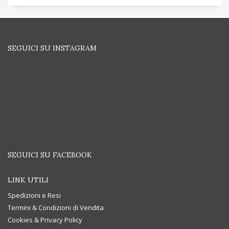
SEGUICI SU INSTAGRAM
SEGUICI SU FACEBOOK
LINK UTILI
Spedizioni e Resi
Termini & Condizioni di Vendita
Cookies & Privacy Policy