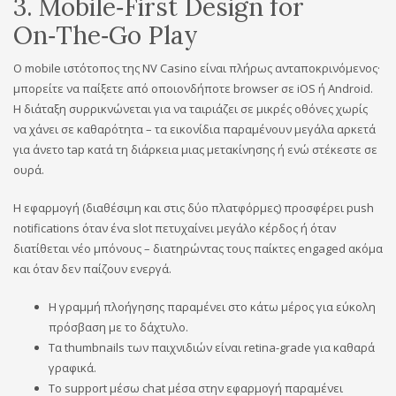
3. Mobile‑First Design for
On‑The‑Go Play
Ο mobile ιστότοπος της NV Casino είναι πλήρως ανταποκρινόμενος·
μπορείτε να παίξετε από οποιονδήποτε browser σε iOS ή Android.
Η διάταξη συρρικνώνεται για να ταιριάζει σε μικρές οθόνες χωρίς
να χάνει σε καθαρότητα – τα εικονίδια παραμένουν μεγάλα αρκετά
για άνετο tap κατά τη διάρκεια μιας μετακίνησης ή ενώ στέκεστε σε
ουρά.
Η εφαρμογή (διαθέσιμη και στις δύο πλατφόρμες) προσφέρει push
notifications όταν ένα slot πετυχαίνει μεγάλο κέρδος ή όταν
διατίθεται νέο μπόνους – διατηρώντας τους παίκτες engaged ακόμα
και όταν δεν παίζουν ενεργά.
Η γραμμή πλοήγησης παραμένει στο κάτω μέρος για εύκολη
πρόσβαση με το δάχτυλο.
Τα thumbnails των παιχνιδιών είναι retina-grade για καθαρά
γραφικά.
Το support μέσω chat μέσα στην εφαρμογή παραμένει