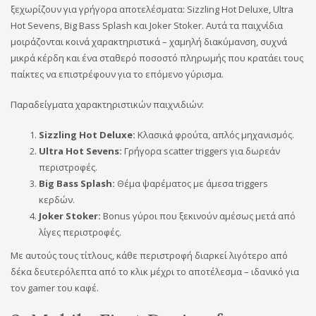
ξεχωρίζουν για γρήγορα αποτελέσματα: Sizzling Hot Deluxe, Ultra
Hot Sevens, Big Bass Splash και Joker Stoker. Αυτά τα παιχνίδια
μοιράζονται κοινά χαρακτηριστικά – χαμηλή διακύμανση, συχνά
μικρά κέρδη και ένα σταθερό ποσοστό πληρωμής που κρατάει τους
παίκτες να επιστρέφουν για το επόμενο γύρισμα.
Παραδείγματα χαρακτηριστικών παιχνιδιών:
Sizzling Hot Deluxe:
Κλασικά φρούτα, απλός μηχανισμός.
Ultra Hot Sevens:
Γρήγορα scatter triggers για δωρεάν
περιστροφές.
Big Bass Splash:
Θέμα ψαρέματος με άμεσα triggers
κερδών.
Joker Stoker:
Bonus γύροι που ξεκινούν αμέσως μετά από
λίγες περιστροφές.
Με αυτούς τους τίτλους, κάθε περιστροφή διαρκεί λιγότερο από
δέκα δευτερόλεπτα από το κλικ μέχρι το αποτέλεσμα – ιδανικό για
τον gamer του καφέ.