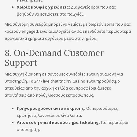
πέντε ημέρες.
Χωρίς κρυφές χρεώσεις:
Διαφανείς όροι που σας
βοηθούν να εστιάσετε στο παιχνίδι.
Μια σύντομη συνεδρία μπορεί να γεμίσει με δωρεάν spins που σας
κρατούν engaged, ενώ αξιολογείτε αν θα επενδύσετε περισσότερα
πραγματικά χρήματα αργότερα μέσα στην ημέρα.
8. On‑Demand Customer
Support
Μια συχνή διακοπή σε σύντομες συνεδρίες είναι η αναμονή για
υποστήριξη. Το 24/7 live chat της NV Casino είναι προσβάσιμο
απευθείας από την αρχική σελίδα και προσφέρει άμεσες
απαντήσεις από πολύγλωσσους εκπροσώπους.
Γρήγοροι χρόνοι ανταπόκρισης:
Οι περισσότερες
ερωτήσεις λύνονται σε λίγα λεπτά.
Αποστολή email και σύστημα ticketing:
Για περαιτέρω
υποστήριξη.