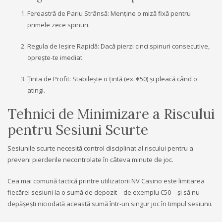
Fereastră de Pariu Strânsă: Menține o miză fixă pentru
primele zece spinuri.
Regula de Ieșire Rapidă: Dacă pierzi cinci spinuri consecutive,
oprește-te imediat.
Ținta de Profit: Stabilește o țintă (ex. €50) și pleacă când o
atingi.
Tehnici de Minimizare a Riscului
pentru Sesiuni Scurte
Sesiunile scurte necesită control disciplinat al riscului pentru a
preveni pierderile necontrolate în câteva minute de joc.
Cea mai comună tactică printre utilizatorii NV Casino este limitarea
fiecărei sesiuni la o sumă de depozit—de exemplu €50—și să nu
depășești niciodată această sumă într-un singur joc în timpul sesiunii.