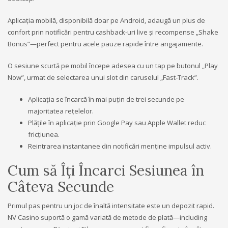
Aplicația mobilă, disponibilă doar pe Android, adaugă un plus de
confort prin notificări pentru cashback-uri live și recompense „Shake
Bonus”—perfect pentru acele pauze rapide între angajamente.
O sesiune scurtă pe mobil începe adesea cu un tap pe butonul „Play
Now”, urmat de selectarea unui slot din caruselul „Fast‑Track”.
Aplicația se încarcă în mai puțin de trei secunde pe
majoritatea rețelelor.
Plățile în aplicație prin Google Pay sau Apple Wallet reduc
fricțiunea.
Reintrarea instantanee din notificări menține impulsul activ.
Cum să Îți Încarci Sesiunea în
Câteva Secunde
Primul pas pentru un joc de înaltă intensitate este un depozit rapid.
NV Casino suportă o gamă variată de metode de plată—including