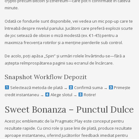
crypto precum Bitcoin și Ethereum—care pot fi confirmate în câteva
minute.
Odată ce fondurile sunt disponibile, vei vedea un mic pop-up care te
întreabă despre nivelul pariului. Jucătorii care preferă explozii scurte
de joc setează de obicei o miză modestă (ex. €1–€5) pentru a
maximiza frecvența rotirilor și a menține pierderile sub control.
De acolo, poți apăsa „Spin” și urmări rolele învârtindu-se—fără a
aștepta reîmprospătarea paginii sau ecranul de încărcare.
Snapshot Workflow Depozit
Selectează metoda de plată →
Confirmă suma →
Primește
credit instantaneu →
Alege slotul →
Rotire!
Sweet Bonanza – Punctul Dulce
Acest joc emblematic de la Pragmatic Play este conceput pentru
rezultate rapide. Cu cinci role și șase linii de plată, produce rezultate
aproape instantaneu, oferind jucătorilor feedback imediat pentru