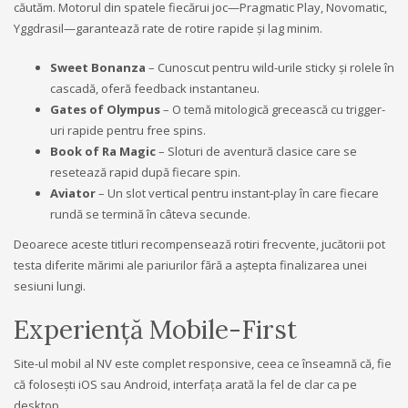
căutăm. Motorul din spatele fiecărui joc—Pragmatic Play, Novomatic,
Yggdrasil—garantează rate de rotire rapide și lag minim.
Sweet Bonanza
– Cunoscut pentru wild-urile sticky și rolele în
cascadă, oferă feedback instantaneu.
Gates of Olympus
– O temă mitologică grecească cu trigger-
uri rapide pentru free spins.
Book of Ra Magic
– Sloturi de aventură clasice care se
resetează rapid după fiecare spin.
Aviator
– Un slot vertical pentru instant‑play în care fiecare
rundă se termină în câteva secunde.
Deoarece aceste titluri recompensează rotiri frecvente, jucătorii pot
testa diferite mărimi ale pariurilor fără a aștepta finalizarea unei
sesiuni lungi.
Experiență Mobile-First
Site-ul mobil al NV este complet responsive, ceea ce înseamnă că, fie
că folosești iOS sau Android, interfața arată la fel de clar ca pe
desktop.