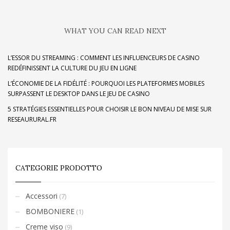
WHAT YOU CAN READ NEXT
L’ESSOR DU STREAMING : COMMENT LES INFLUENCEURS DE CASINO
REDÉFINISSENT LA CULTURE DU JEU EN LIGNE
L’ÉCONOMIE DE LA FIDÉLITÉ : POURQUOI LES PLATEFORMES MOBILES
SURPASSENT LE DESKTOP DANS LE JEU DE CASINO
5 STRATÉGIES ESSENTIELLES POUR CHOISIR LE BON NIVEAU DE MISE SUR
RESEAURURAL.FR
CATEGORIE PRODOTTO
Accessori
(7)
BOMBONIERE
(1)
Creme viso
(9)