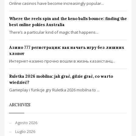
Online casinos have become increasingly popular...
Where the reels spin and the keno balls bounce: finding the
best online pokies Australia
There’s a particular kind of magic that happens...
Азино 777 регистрация: как начать игру без лишних
хлопот
Интернет-казино прочно вошли в жизнь казахстанц...
Ruletka 2026 mobilna: jak grać, gdzie grać, co warto
wiedzieć?
Gameplay i funkcje gry Ruletka 2026 mobilna to ...
ARCHIVES
Agosto 2026
Luglio 2026