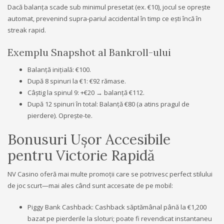
Dacă balanța scade sub minimul presetat (ex. €10), jocul se oprește
automat, prevenind supra-pariul accidental în timp ce ești încă în
streak rapid.
Exemplu Snapshot al Bankroll-ului
Balanță inițială: €100.
După 8 spinuri la €1: €92 rămase.
Câștig la spinul 9: +€20 → balanță €112.
După 12 spinuri în total: Balanță €80 (a atins pragul de
pierdere). Oprește-te.
Bonusuri Ușor Accesibile
pentru Victorie Rapidă
NV Casino oferă mai multe promoții care se potrivesc perfect stilului
de joc scurt—mai ales când sunt accesate de pe mobil:
Piggy Bank Cashback: Cashback săptămânal până la €1,200
bazat pe pierderile la sloturi; poate fi revendicat instantaneu